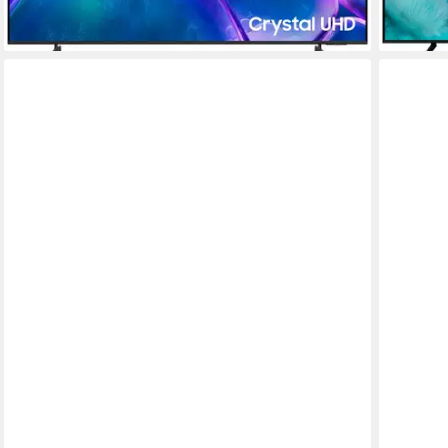
-45%
-53%
lieferbar - in 1-2 Werktagen bei dir
lieferbar