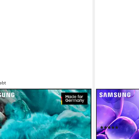
ebt
G
SAMSUNG
FAAU QLED-Fernseher (189 cm/75 Zoll,
GU75U8079FU LED-
a HD, Smart-TV, Quantum HDR, Knox
4K Ultra HD, Smart
y, Art Store, 3D Sound, Gaming Hub, AI TV)
Dolby Surround Sou
enblatt
Produktdatenblatt
(47)
(17)
 €
684,99 €
UVP
1.699,00 €
UVP
1.399