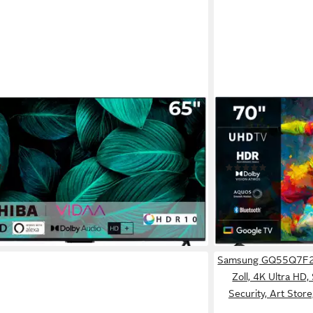
SHARP
63DA QLED-Fernseher (164 cm/65 Zoll,
4T-C70HLx LED-Fer
a HD, Smart-TV)
Ultra HD, Smart-TV
enblatt
Produktdatenblatt
(55)
(2)
 €
490,23 €
UVP
999,0
sverkauft
-51%
lieferbar - in 1-2 Werk
Samsung GQ55Q7F2
Zoll, 4K Ultra H
Security, Art Stor