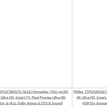
 65PUS7800/12 QLED-Fernseher (164 cm/65
Philips 75PUS8500/1
K Ultra HD, Smart-TV, Pixel Precise Ultra HD,
4K Ultra HD, Smart-
0+ & HLG, Dolby Atmos & DTS:X Sound)
HDR10+ kompati