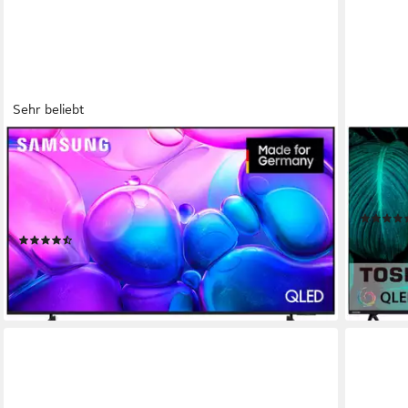
Sehr beliebt
SAMSUNG
TOSHIBA
GQ75Q6FAAU QLED-Fernseher (189 cm/75 Zoll,
65QV24
4K Ultra HD, Smart-TV, Quantum HDR, Knox
4K Ultr
Produktdat
Security, Art Store, 3D Sound, Gaming Hub, AI TV)
Produktdatenblatt
759,99
(38)
leider au
739,71 €
UVP
1.249,00 €
-41%
lieferbar - in 1-2 Werktagen bei dir