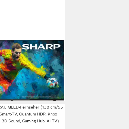
nseher (177 cm/70 Zoll, 4K
, Google TV)
0 €
tagen bei dir
AU QLED-Fernseher (138 cm/55
D, Smart-TV, Quantum HDR, Knox
e, 3D Sound, Gaming Hub, AI TV)