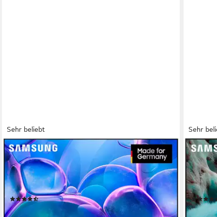
Sehr beliebt
Sehr beli
SAMSUNG
SAMSUN
GU65U7099FU LED-Fernseher (163 cm/65 Zoll,
GQ75Q7
4K Ultra HD, Smart-TV, Crystal UHD, Q-Symphony,
4K Ultr
Dolby Surround Sound, Triple Tuner, Smart-Hub)
Securit
Produktdatenblatt
Produktdat
(291)
491,82 €
799,00
UVP
899,00 €