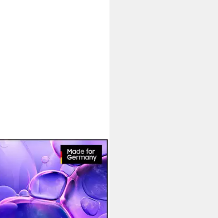
Fernseher (189 cm/75 Zoll,
-TV, Crystal UHD, Q-Symphony,
nd, Triple Tuner, Smart-Hub)
,00 €