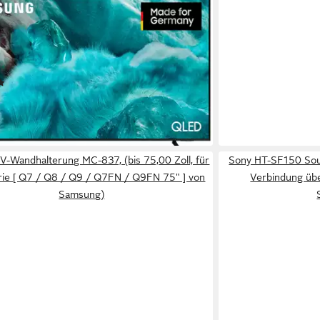
G
FAAU QLED-Fernseher (163 cm/65 Zoll,
a HD, Smart-TV, Quantum HDR, Knox
y, Art Store, 3D Sound, Gaming Hub, AI TV)
enblatt
(39)
 €
UVP
1.099,00 €
 - in 1-2 Werktagen bei dir
V-Wandhalterung MC-837, (bis 75,00 Zoll, für
Sony HT-SF150 Soun
rie [ Q7 / Q8 / Q9 / Q7FN / Q9FN 75" ] von
Verbindung übe
Samsung)