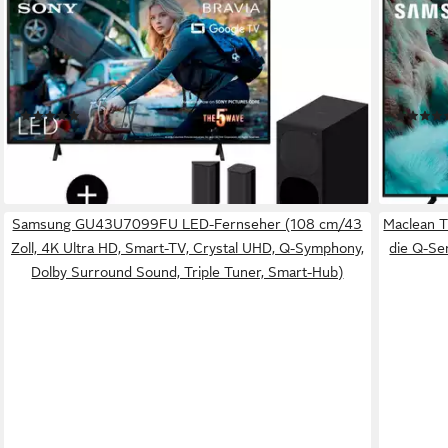
SONY
SAMSUN
KD-65X75WL LED-Fernseher (164 cm/65 Zoll, 4K
GQ65Q7
Ultra HD, Smart-TV, Google TV, + HT-S20R 5.1.-
4K Ultr
Kanal-Soundbar)
Securit
Produktdatenblatt
Produktdat
(8)
849,00 €
539,99
UVP
1.448,00 €
-41%
-51%
lieferbar - in 1-2 Werktagen bei dir
lieferbar
Samsung GU43U7099FU LED-Fernseher (108 cm/43
Maclean T
Zoll, 4K Ultra HD, Smart-TV, Crystal UHD, Q-Symphony,
die Q-Se
Dolby Surround Sound, Triple Tuner, Smart-Hub)