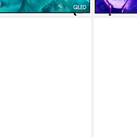
-51%
 - in 1-2 Werktagen bei dir
lieferbar - in 1-2 Werk