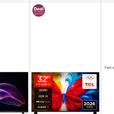
Fast 
TCL
PHIL
rnseher
32S5L LED-Fernseher
32P
80 cm/32 Zoll
Diagonale
QLE
ogie
QLED
Bildschirmtechnologie
Full 
Full HD
Auflösung
Produk
Produktdatenblatt
499,
219,00 €
UVP
299,00 €
17,90
liefe