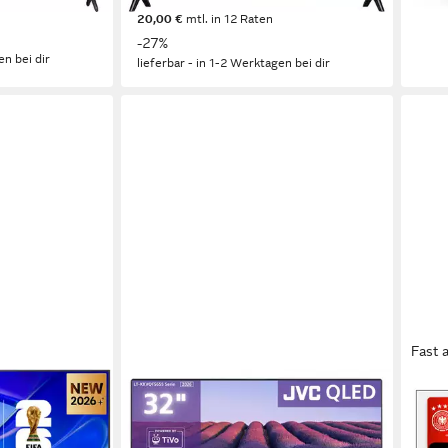
nur bis Dienstag
20,00 €
mtl. in 12 Raten
-27%
en bei dir
lieferbar - in 1-2 Werktagen bei dir
Fast 
JVC
TCL
her
LT-32VQF5655 QLED-Fernseher
32S
e
80 cm/32 Zoll
Diagonale
QLE