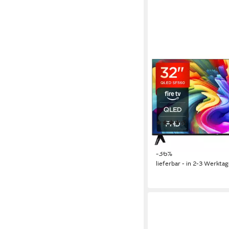
TCL
32SF560 QLED-Fern
80 cm/32 Zoll
Diagonale
QLED
Bildschirmtechnol
Full HD
Auflösung
Produktdatenblatt
(5)
159,99 €
UVP
249,00 €
14,61 €
mtl. in 12 Raten
-36%
lieferbar - in 2-3 Werktag