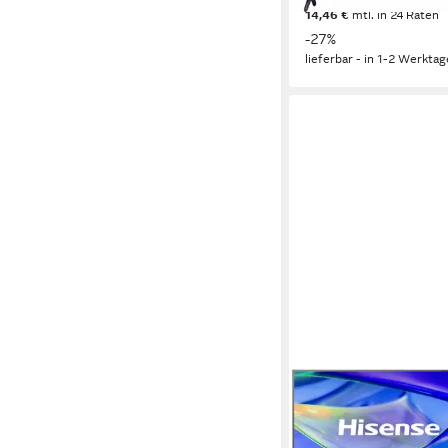
14,46 €
mtl. in 24 Raten
-27%
lieferbar - in 1-2 Werktag
HISENSE
43E7S QLED-Fernse
108 cm/43 Zoll
Diagonal