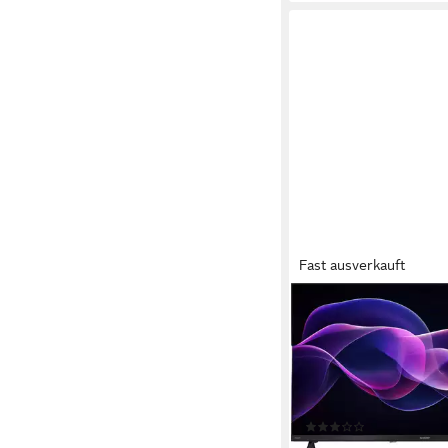
Fast ausverkauft
SHARP
1T-C32HF3x QLED-Fe
80 cm/32 Zoll
Diagonale
QLED
Bildschirmtechnol
HD ready
Auflösung
Produktdatenblatt
(2)
291,10 €
UVP
399,00 €