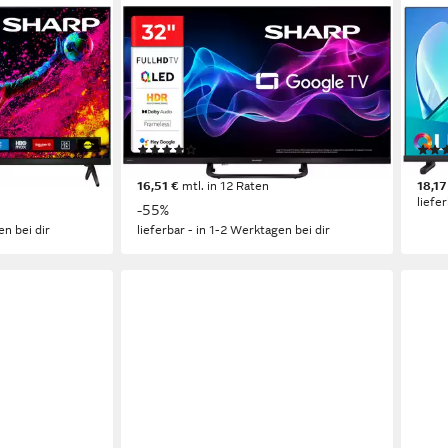
SHARP
HISE
rnseher
2T-C32HF3x QLED-Fernseher
32A
80 cm/32 Zoll
Diagonale
80 c
ogie
QLED
Bildschirmtechnologie
QLE
Full HD
Auflösung
Full 
Produktdatenblatt
Produk
(49)
180,81 €
ab 1
UVP
399,00 €
16,51 €
mtl. in 12 Raten
18,17
liefe
-55%
en bei dir
lieferbar - in 1-2 Werktagen bei dir