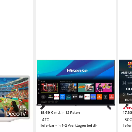
HISENSE
PHIL
r
32A5DS QLED-Fernseher
32P
80 cm/32 Zoll
Diagonale
80 c
ogie
QLED
Bildschirmtechnologie
QLE
Full HD
Auflösung
Full 
Produktdatenblatt
Produk
(1)
204,68 €
349,
UVP
349,00 €
18,69 €
mtl. in 12 Raten
17,33
-41%
-30
en bei dir
lieferbar - in 1-2 Werktagen bei dir
liefe