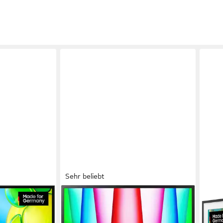
Sehr beliebt
LG
SAM
ernseher
32LQ63006LA LCD-LED Fernseher
GQ3
80 cm/32 Zoll
Diagonale
80 c