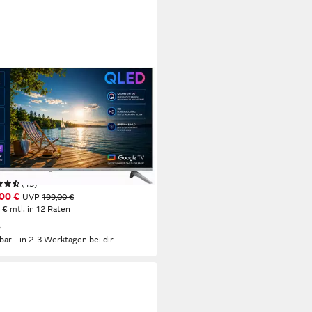
24
SQ32H39330G QLED-
seher
m/32 Zoll
Diagonale
D
Bildschirmtechnologie
eady
Auflösung
tdatenblatt
(13)
00 €
UVP
199,00 €
 €
mtl. in 12 Raten
%
rbar - in 2-3 Werktagen bei dir