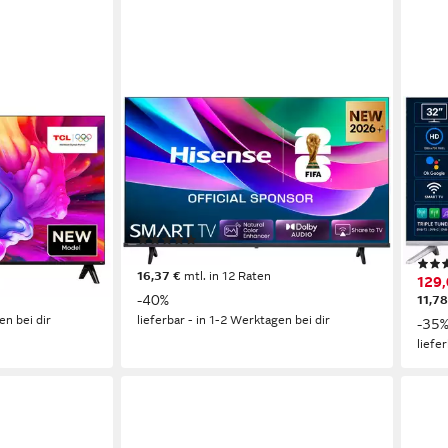
HISENSE
JTC-
seher
32E4DS LED-Fernseher
JTC
Fern
80 cm/32 Zoll
Diagonale
ogie
LED
Bildschirmtechnologie
80 c
HD
Auflösung
QLE
HD r
Produktdatenblatt
(2)
Produk
179,24 €
UVP
299,00 €
16,37 €
mtl. in 12 Raten
129,
-40%
11,78
en bei dir
lieferbar - in 1-2 Werktagen bei dir
-35
liefe