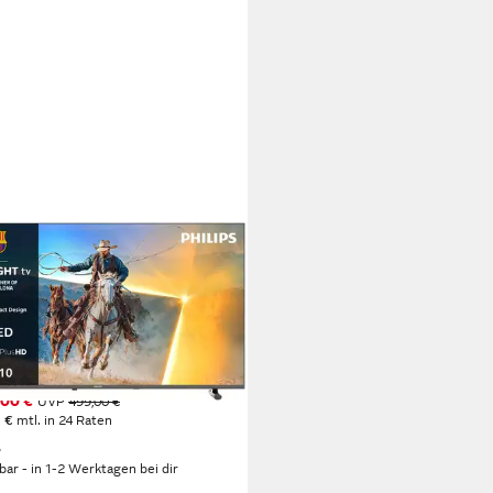
IPS
QS6901/12 QLED-Fernseher
m/32 Zoll
Diagonale
D
Bildschirmtechnologie
HD
Auflösung
tdatenblatt
(2)
00 €
UVP
499,00 €
 €
mtl. in 24 Raten
%
rbar - in 1-2 Werktagen bei dir