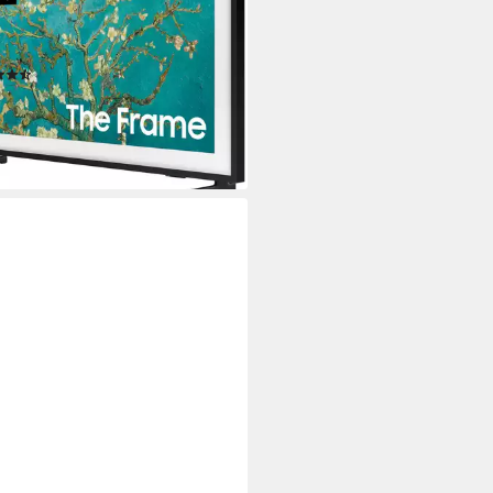
D
Bildschirmtechnologie
HD
Auflösung
tdatenblatt
(35)
99 €
UVP
699,00 €
5 €
mtl. in 36 Raten
%
rbar - in 1-2 Werktagen bei dir