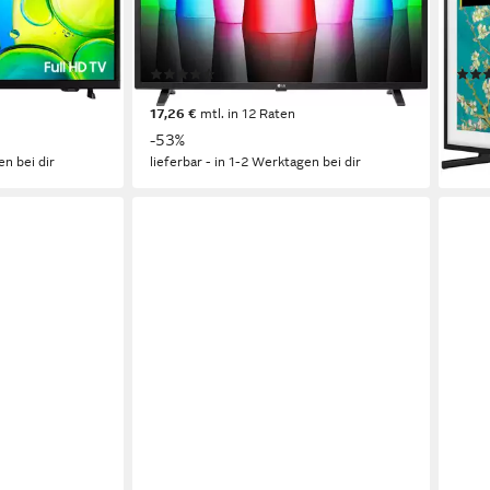
ie
LED
Bildschirmtechnologie
QLE
Full HD
Auflösung
Full 
Produktdatenblatt
Produk
(166)
189,00 €
424,
UVP
399,00 €
17,26 €
mtl. in 12 Raten
15,2
-53%
-39
en bei dir
lieferbar - in 1-2 Werktagen bei dir
liefe