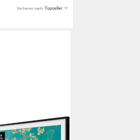
Topseller
Sortieren nach:
SUNG
2LS03CBU LED-Fernseher
m/32 Zoll
Diagonale