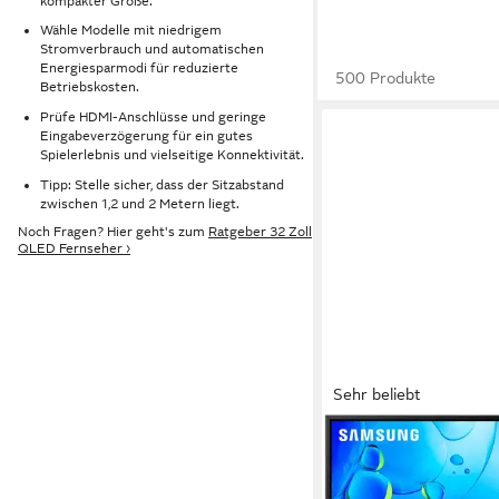
kompakter Größe.
Wähle Modelle mit niedrigem
Stromverbrauch und automatischen
Energiesparmodi für reduzierte
500 Produkte
Betriebskosten.
Prüfe HDMI-Anschlüsse und geringe
Eingabeverzögerung für ein gutes
Spielerlebnis und vielseitige Konnektivität.
Tipp: Stelle sicher, dass der Sitzabstand
zwischen 1,2 und 2 Metern liegt.
Noch Fragen? Hier geht's zum
Ratgeber 32 Zoll
QLED Fernseher ›
Sehr beliebt
SAMSUNG
GU32F6009FU LED-F
80 cm/32 Zoll
Diagonale