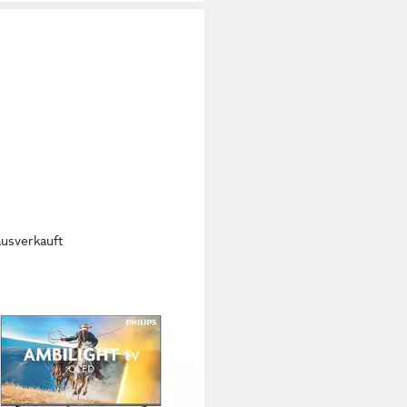
ausverkauft
IPS
QS6951/12 QLED-Fernseher
D
Bildschirmtechnologie
HD
Auflösung
tdatenblatt
00 €
 €
mtl. in 36 Raten
rbar - in 3-4 Werktagen bei dir