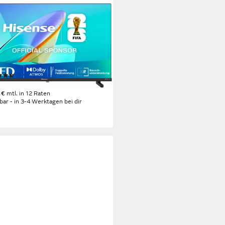
NSE
5Q QLED-Fernseher
m/32 Zoll
Diagonale
D
Bildschirmtechnologie
HD
Auflösung
tdatenblatt
(9)
99,00 €
 €
mtl. in 12 Raten
rbar - in 3-4 Werktagen bei dir