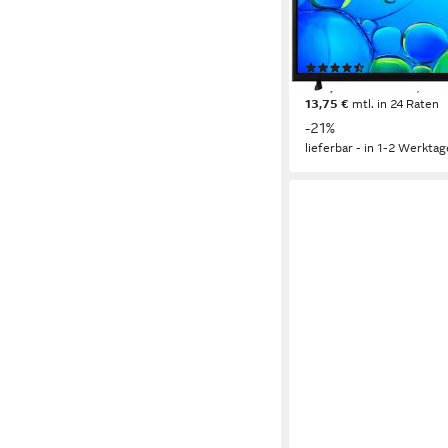
LCD
Bildschirmtechnolog
Full HD
Auflösung
Produktdatenblatt
(48)
276,85 €
UVP
349,00 €
13,75 €
mtl. in 24 Raten
-21%
lieferbar - in 1-2 Werktag