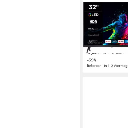
SHARP
1T-C32HE3x QLED-Fe
80 cm/32 Zoll
Diagonale
QLED
Bildschirmtechnol
HD
Auflösung
Produktdatenblatt
(19)
136,25 €
UVP
329,00 €
12,44 €
mtl. in 12 Raten
-59%
lieferbar - in 1-2 Werktag