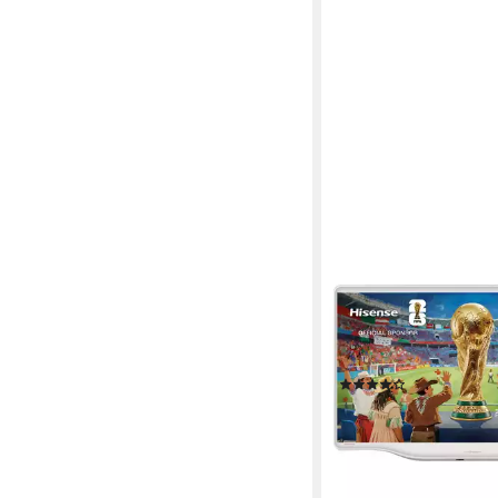
HISENSE
32S5Q LED-Fernsehe
80 cm/32 Zoll
Diagonale
QLED
Bildschirmtechnol
Full HD
Auflösung
Produktdatenblatt
(1)
302,28 €
UVP
399,00 €
15,01 €
mtl. in 24 Raten
-24%
lieferbar - in 1-2 Werktag