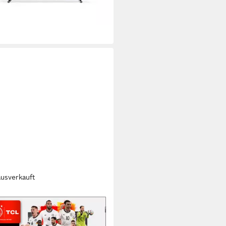
ausverkauft
59KX1 QLED-Fernseher
D
Bildschirmtechnologie