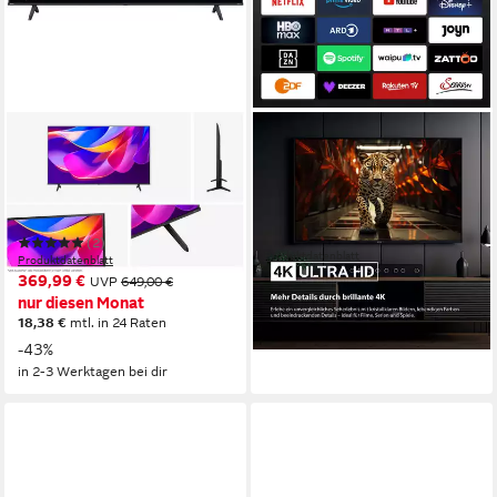
HISENSE
DYON
58E6DS DLED-Fernseher
Ultimax 58U-TI Smart LED
TV LED-Fernseher
146 cm/58 Zoll
Diagonale
D-LED
Bildschirmtechnologie
146 cm/58 Zoll
Diagonale
4K Ultra HD
Auflösung
LED
Bildschirmtechnologie
4K Ultra HD
Auflösung
(2)
Produktdatenblatt
Produktdatenblatt
429,99 €
369,99 €
UVP
649,00 €
15,43 €
mtl. in 36 Raten
nur diesen Monat
in 3-4 Werktagen bei dir
18,38 €
mtl. in 24 Raten
-43%
in 2-3 Werktagen bei dir