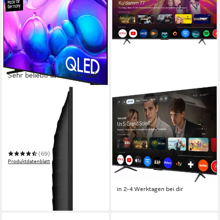
Sehr beliebt
Fast ausverkauft
SAMSUNG
TCL
GQ65Q6FAAU QLED-
65T8DXB Mini-LED-
Fernseher
Fernseher
163 cm/65 Zoll
Diagonale
164 cm/65 Zoll
Diagonale
QLED
Bildschirmtechnologie
Mini LED
Bildschirmtechnologie
4K Ultra HD
Auflösung
4K Ultra HD
Auflösung
Produktdatenblatt
(69)
719,00 €
UVP
999,00 €
Produktdatenblatt
20,87 €
mtl. in 48 Raten
594,99 €
UVP
1.049,00 €
-28%
17,27 €
mtl. in 48 Raten
in 2-4 Werktagen bei dir
-43%
in 2-4 Werktagen bei dir