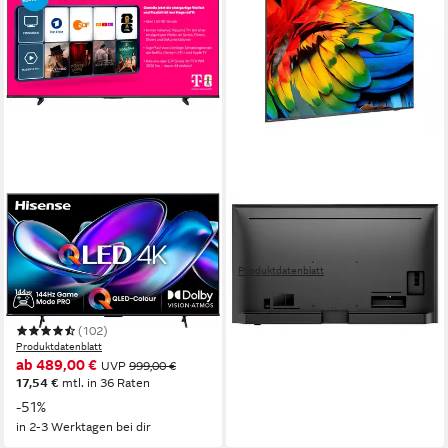
HISENSE
PHILIPS
55E77Q PRO QLED-
58HFL6214U/12 LED-
Fernseher
Fernseher
Produktdatenblatt
139 cm/55 Zoll
Diagonale
983,00 €
QLED
Bildschirmtechnologie
4K Ultra HD
Auflösung
28,54 €
mtl. in 48 Raten
in 5-6 Werktagen bei dir
(102)
Produktdatenblatt
ab 489,00 €
UVP
999,00 €
17,54 €
mtl. in 36 Raten
-51%
in 2-3 Werktagen bei dir