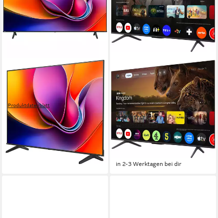
HISENSE
TCL
58A6S LED-Fernseher
55T8D Mini-LED-Fernseher
4K Ultra HD
Auflösung
139 cm/55 Zoll
Diagonale
Ja
Internetfähigkeit
Mini LED
Bildschirmtechnologie
4K Ultra HD
Auflösung
Produktdatenblatt
ab 623,90 €
UVP
699,00 €
(2)
18,11 €
mtl. in 48 Raten
Produktdatenblatt
579,00 €
-11%
UVP
849,00 €
16,81 €
mtl. in 48 Raten
in 9-11 Werktagen bei dir
-32%
in 2-3 Werktagen bei dir