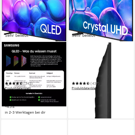
Sehr beliebt
Sehr beliebt
SAMSUNG
SAMSUNG
GQ55Q6FAAU QLED-
GU43U7099FU LED-
Fernseher
Fernseher
138 cm/55 Zoll
Diagonale
108 cm/43 Zoll
Diagonale
QLED
Bildschirmtechnologie
LED
Bildschirmtechnologie
4K Ultra HD
Auflösung
4K Ultra HD
Auflösung
(343)
(437)
Produktdatenblatt
Produktdatenblatt
482,62 €
267,75 €
UVP
849,00 €
UVP
499,00 €
17,32 €
mtl. in 36 Raten
13,30 €
mtl. in 24 Raten
-43%
-46%
in 2-3 Werktagen bei dir
in 2-3 Werktagen bei dir