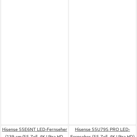
Hisense 55E6NT LED-Fernseher
Hisense 55U79S PRO LED-
(139 cm/55 Zoll, 4K Ultra HD,
Fernseher (55 Zoll, 4K Ultra HD)