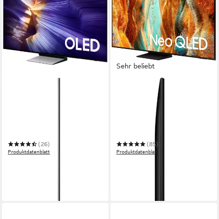
Sehr beliebt
SAMSUNG
SAMSUNG
GQ48S90FAE OLED-
GQ65QN70FAU QLED-
Fernseher
Fernseher
120 cm/48 Zoll
Diagonale
163 cm/65 Zoll
Diagonale
OLED
Bildschirmtechnologie
Neo QLED
Bildschirmtechnologie
4K Ultra HD
Auflösung
4K Ultra HD
Auflösung
(26)
(85)
Produktdatenblatt
Produktdatenblatt
943,00 €
784,99 €
UVP
1.799,00 €
UVP
1.499,00 €
27,38 €
mtl. in 48 Raten
22,79 €
mtl. in 48 Raten
-48%
-48%
in 2-3 Werktagen bei dir
leider ausverkauft