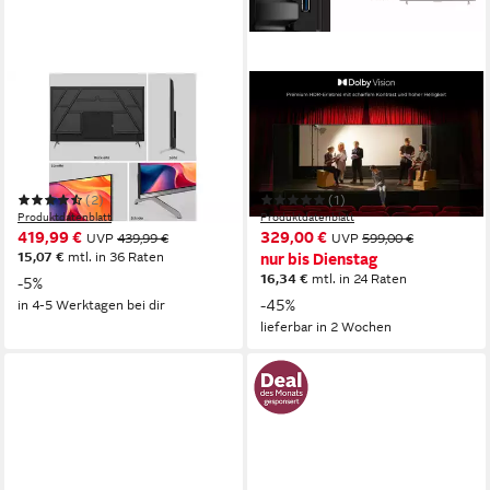
CHIQ
TCL
U55QST QLED-Fernseher
55T69CX1 QLED-Fernseher
139 cm/55 Zoll
Diagonale
139 cm/55 Zoll
Diagonale
QLED
Bildschirmtechnologie
QLED
Bildschirmtechnologie
4K Ultra HD
Auflösung
4K Ultra HD
Auflösung
(2)
(1)
Produktdatenblatt
Produktdatenblatt
419,99 €
329,00 €
UVP
439,99 €
UVP
599,00 €
15,07 €
mtl. in 36 Raten
nur bis Dienstag
16,34 €
mtl. in 24 Raten
-5%
-45%
in 4-5 Werktagen bei dir
lieferbar in 2 Wochen