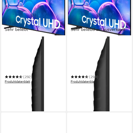
Sehr beliebt
Sehr beliebt
Fast ausverkauft
SAMSUNG
SAMSUNG
GU65U7099FU LED-
GU55U7099FU LED-
Fernseher
Fernseher
163 cm/65 Zoll
Diagonale
139 cm/55 Zoll
Diagonale
LED
Bildschirmtechnologie
LED
Bildschirmtechnologie
4K Ultra HD
Auflösung
4K Ultra HD
Auflösung
(292)
(299)
Produktdatenblatt
Produktdatenblatt
491,82 €
375,96 €
UVP
899,00 €
UVP
699,00 €
17,65 €
mtl. in 36 Raten
18,67 €
mtl. in 24 Raten
-45%
-46%
in 2-4 Werktagen bei dir
in 2-3 Werktagen bei dir