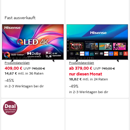
Fast ausverkauft
HISENSE
HISENSE
58E77Q QLED-Fernseher
58E7S QLED-Fernseher
146 cm/58 Zoll
Diagonale
146 cm/58 Zoll
Diagonale
QLED
Bildschirmtechnologie
QLED
Bildschirmtechnologie
4K Ultra HD
Auflösung
4K Ultra HD
Auflösung
(111)
(13)
Produktdatenblatt
Produktdatenblatt
409,00 €
ab 379,00 €
UVP
749,00 €
UVP
749,00 €
14,67 €
mtl. in 36 Raten
nur diesen Monat
18,82 €
mtl. in 24 Raten
-45%
-49%
in 2-3 Werktagen bei dir
in 2-3 Werktagen bei dir