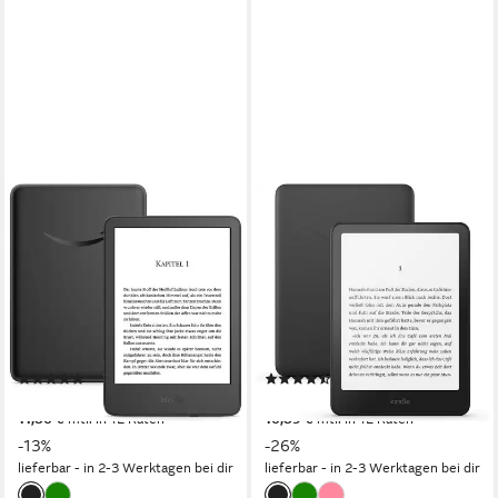
KINDLE
KINDLE
(Neuste Generation) Das
Paperwhite 16 GB (Neuste
leichteste & kompakteste E-
Generation) Schwarz 7-Zoll
Book
Display E-Book
6 Zoll
Bildschirmdiagonale
7 Zoll
Bildschirmdiagonale
16 GB
Speichergröße
16 GB
Speichergröße
1448 × 1072 px
Bildschirmauflösung
1680 x 1264 px
Bildschirmauflösung
(9)
(6)
129,90 €
184,90 €
149,90 €
249,90 €
11,86 €
mtl. in 12 Raten
16,89 €
mtl. in 12 Raten
-13%
-26%
lieferbar - in 2-3 Werktagen bei dir
lieferbar - in 2-3 Werktagen bei dir