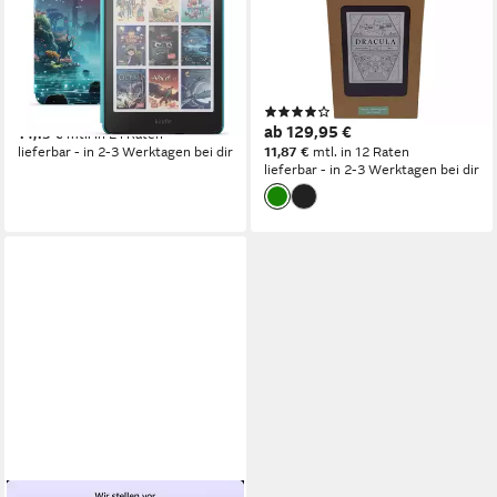
7" Farbdisplay 16 GB WLAN
WLAN mit Spezialangeboten
mit Hülle E-Book
E-Book
7 Zoll
Bildschirmdiagonale
6 Zoll
Bildschirmdiagonale
16 GB
Speichergröße
16 GB
Speichergröße
(11)
284,95 €
ab 129,95 €
14,15 €
mtl. in 24 Raten
lieferbar - in 2-3 Werktagen bei dir
11,87 €
mtl. in 12 Raten
lieferbar - in 2-3 Werktagen bei dir