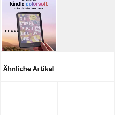
AMAZON
Kindle Colorsoft (16 GB) E-
Book
7 Zoll
Bildschirmdiagonale
16 GB
Speichergröße
(2)
ab 273,89 €
13,60 €
mtl. in 24 Raten
lieferbar - in 2-3 Werktagen bei dir
Ähnliche Artikel