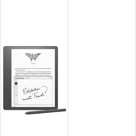
AMAZON
Kindle Scribe Premium-
Eingabestift Lesen, Schreiben,
Zeichnen E-Book
10.2 Zoll
Bildschirmdiagonale
399,99 €
19,87 €
mtl. in 24 Raten
leider ausverkauft