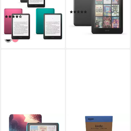
7 Zoll
Bildschirmdiagonale
7 Zoll
Bildschirmdiagonale
32 GB
Speichergröße
(6)
(11)
ab 288,90 €
ab 217,96 €
14,35 €
mtl. in 24 Raten
19,91 €
mtl. in 12 Raten
lieferbar - in 5-6 Werktagen bei dir
lieferbar - in 2-3 Werktagen bei dir
KINDLE
KINDLE
Colorsoft Kids E-Book-Reader
16GB 11. Generation 2024