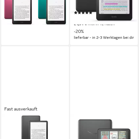
16 GB
Speichergröße
16,43 €
mtl. in 12 Raten
1264 x 1680 px
Bildschirmauflösung
lieferbar - in 2-3 Werktagen bei dir
(1)
239,90 €
299,90 €
21,91 €
mtl. in 12 Raten
-20%
lieferbar - in 2-3 Werktagen bei dir
Fast ausverkauft
AMAZON
AMAZON
Paperwhite Signature Edition
Kindle Colorsoft Signature
E-Book
Edition Tablet