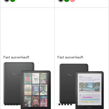
Fast ausverkauft
Fast ausverkauft
KINDLE
KINDLE
Colorsoft Signature Edition
Amazon Kindle Colorsoft
32GB (Neuste Generation) E-
16GB (neueste Generation) E-
Book
Book
7 Zoll
Bildschirmdiagonale
7 Zoll
Bildschirmdiagonale
32 GB
Speichergröße
16 GB
Speichergröße
1264 x 1680 px
Bildschirmauflösung
1264 x 1680 px
Bildschirmauflösung
(7)
(1)
279,90 €
239,90 €