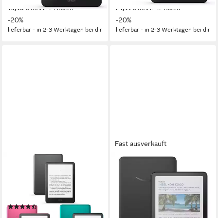
349,90 €
299,90 €
13,90 €
mtl. in 24 Raten
21,91 €
mtl. in 12 Raten
-20%
-20%
lieferbar - in 2-3 Werktagen bei dir
lieferbar - in 2-3 Werktagen bei dir
Fast ausverkauft
AMAZON
KINDLE
Kindle Paperwhite E-Book
Amazon Kindle Colorsoft
16GB (neueste Generation) E-
7 Zoll
Bildschirmdiagonale
16 GB
Speichergröße
Book
(13)
7 Zoll
Bildschirmdiagonale
ab 179,87 €