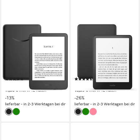
KINDLE
KINDLE
(Neuste Generation) Das
Paperwhite 16 GB (Neuste
leichteste & kompakteste E-
Generation) Schwarz 7-Zoll
Book
Display E-Book
6 Zoll
Bildschirmdiagonale
7 Zoll
Bildschirmdiagonale
16 GB
Speichergröße
16 GB
Speichergröße
1448 × 1072 px
Bildschirmauflösung
1680 x 1264 px
Bildschirmauflösung
(9)
(6)
129,90 €
184,90 €
149,90 €
249,90 €
11,86 €
mtl. in 12 Raten
16,89 €
mtl. in 12 Raten
-13%
-26%
lieferbar - in 2-3 Werktagen bei dir
lieferbar - in 2-3 Werktagen bei dir