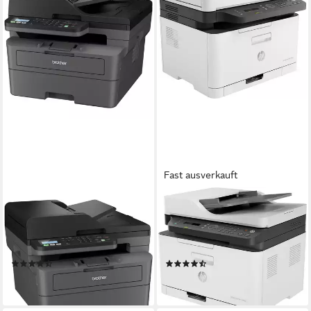
Fast ausverkauft
BROTHER
HP
MFC-L2827DW
Color Laser MFP 179fwg
Multifunktionsgerät für Büros.
Farblaserdrucker, (WLAN (Wi-
Multifunktionsdrucker
Fi), LAN (Ethernet)
(6)
(108)
ab 312,90 €
338,83 €
leider ausverkauft
lieferbar - in 1-2 Werktagen bei dir