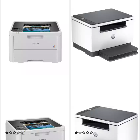
BROTHER
HP
HL-L3215CW
LaserJet MFP M234d
Farblaserdrucker, (WLAN, A4)
Multifunktionsdrucker
(1)
(1)
ab 222,22 €
134,90 €