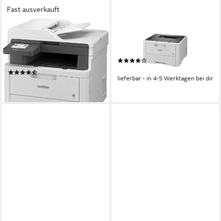
Fast ausverkauft
BROTHER
BROTHER
MFC-L3740CDWE
Brother HL-L3220CW
Multifunktionsdrucker, (WLAN
Farblaserdrucker
(1)
(Wi-Fi), LAN (Ethernet)
ab 421,00 €
(16)
lieferbar - in 4-5 Werktagen bei dir
ab 527,00 €
lieferbar - in 4-5 Werktagen bei dir