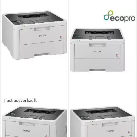
Fast ausverkauft
BROTHER
BROTHER
HL-L3240CDW
HL-L3220CWE
Farblaserdrucker, (WLAN (Wi-
Farblaserdrucker, (WLAN (Wi-
Fi), LAN (Ethernet)
Fi)