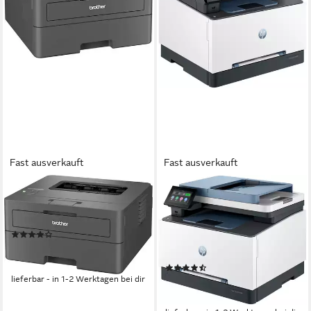
Fast ausverkauft
Fast ausverkauft
BROTHER
HP
HL-L2400DWE Laserdrucker,
Color LaserJet Pro MFP
(WLAN (Wi-Fi), Wi-Fi Direct)
3302fdng
(33)
Multifunktionsdrucker, (LAN
ab 138,61 €
UVP
149,00 €
(Ethernet)
-7%
(8)
lieferbar - in 1-2 Werktagen bei dir
418,14 €
UVP
511,69 €
-18%