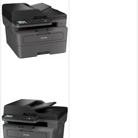
BROTHER
MFC-L2800DW
Multifunktionsdrucker, (WLAN
(Wi-Fi), LAN (Ethernet), Wi-Fi
Direct)