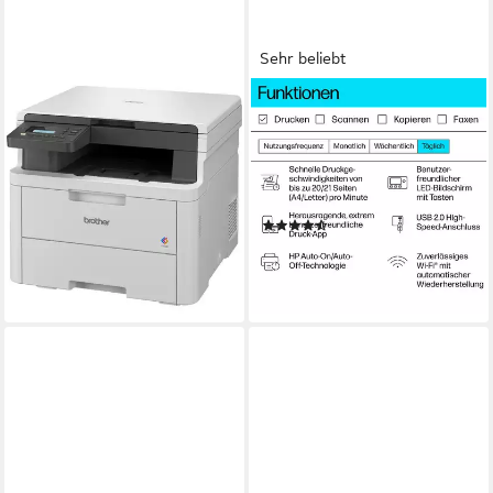
Sehr beliebt
BROTHER
HP
Brother DCP-L3520CDW,
LaserJet M110w Schwarz-
Multifunktionsdrucker, (USB,
Weiß Laserdrucker, (WLAN
Multifunktionsdrucker
(Wi-Fi), Bluetooth, Wi-Fi
ab 482,00 €
Direct)
lieferbar - in 4-5 Werktagen bei dir
(59)
117,64 €
UVP
139,90 €
-16%
lieferbar - in 1-2 Werktagen bei dir