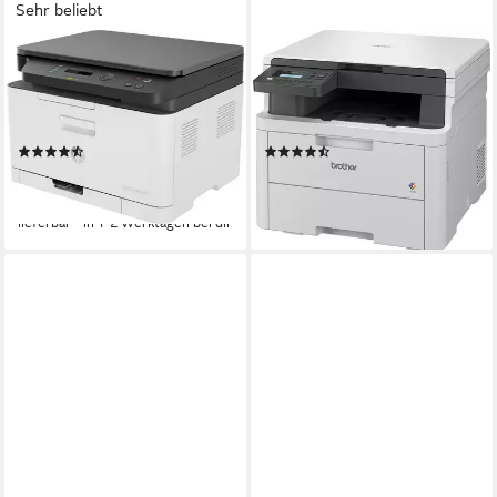
Sehr beliebt
HP
BROTHER
Color Laser MFP 178nwg
DCP-L3520CDWE
Farblaserdrucker, (WLAN (Wi-
Multifunktionsdrucker, (WLAN
Fi), LAN (Ethernet)
(Wi-Fi)
(140)
(7)
306,79 €
ab 422,00 €
UVP
339,90 €
leider ausverkauft
-10%
lieferbar - in 1-2 Werktagen bei dir