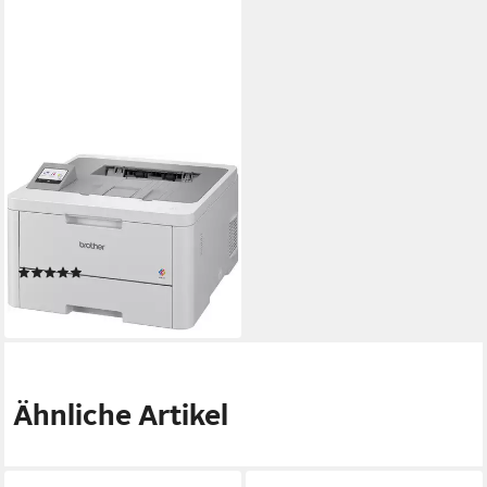
BROTHER
HL-L8230CDW
Farblaserdrucker, (WLAN (Wi-
Fi), Wi-Fi Direct)
(1)
ab 409,00 €
lieferbar - in 4-5 Werktagen bei dir
Ähnliche Artikel