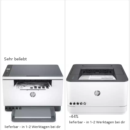
Sehr beliebt
HP
HP
LaserJet MFP M234dw
LaserJet Pro 3002dw
Multifunktionsdrucker
Laserdrucker
600 x 600 dpi
Auflösung s/w Druck
1200 x 1200 dpi
Auflösung s/w Druck
600 x 1200 dpi
Auflösung Scan
Laserdruck
Druckverfahren
Laserdruck
Druckverfahren
(3)
(20)
194,61 €
UVP
350,00 €
184,28 €
UVP
289,90 €
-44%
-36%
lieferbar - in 1-2 Werktagen bei dir
lieferbar - in 1-2 Werktagen bei dir