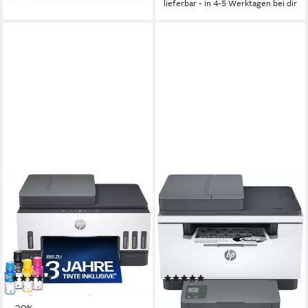
lieferbar - in 4-5 Werktagen bei dir
HP
HP
Smart Tank 7605
LaserJet MFP M234sdw
Multifunktionsdrucker
Schwarz-Weiß Laserdrucker
1200 x 1200 dpi
Auflösung s/w Druck
600 x 600 dpi
Auflösung s/w Druck
4800 x 1200 dpi
Auflösung Farb Druck
600 x 600 dpi
Auflösung Scan
1200 dpi
Auflösung Scan
Laserdruck
Druckverfahren
(12)
(5)
369,00 €
209,00 €
UVP
459,90 €
UVP
259,90 €