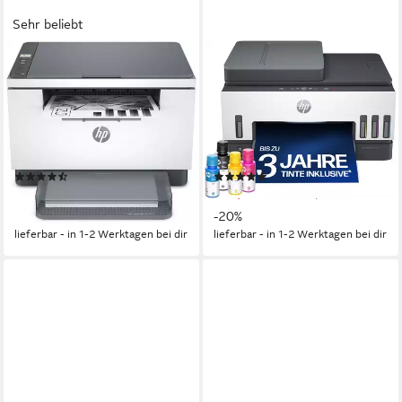
Sehr beliebt
HP
HP
LaserJet MFP M234dw
Smart Tank 7605
Multifunktionsdrucker
Multifunktionsdrucker
600 x 600 dpi
Auflösung s/w Druck
1200 x 1200 dpi
Auflösung s/w Druck
600 x 1200 dpi
Auflösung Scan
4800 x 1200 dpi
Auflösung Farb Druck
Laserdruck
Druckverfahren
1200 dpi
Auflösung Scan
(20)
(12)
184,28 €
369,00 €
UVP
289,90 €
UVP
459,90 €
-36%
-20%
lieferbar - in 1-2 Werktagen bei dir
lieferbar - in 1-2 Werktagen bei dir