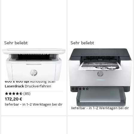
Sehr beliebt
Sehr beliebt
HP
HP
LaserJet MFP M140w
LaserJet M209dw
Multifunktionsdrucker
Laserdrucker
600 x 600 dpi
Auflösung s/w Druck
600 x 600 dpi
Auflösung s/w Druck
600 x 600 dpi
Auflösung Scan
Laserdruck
Druckverfahren
Laserdruck
Druckverfahren
(23)
(85)
140,44 €
UVP
169,90 €
172,20 €
-17%
lieferbar - in 1-2 Werktagen bei dir
lieferbar - in 1-2 Werktagen bei dir