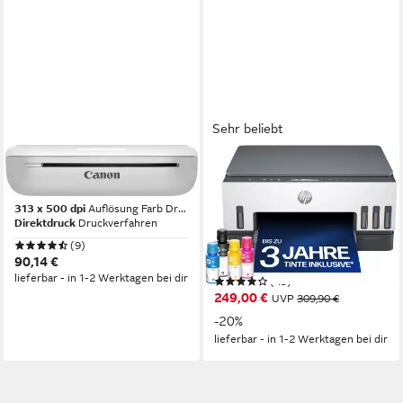
Sehr beliebt
CANON
HP
Zoemini 2 Fotodrucker
Smart Tank 7005
Multifunktionsdrucker
313 x 500 dpi
Auflösung Farb Druck
Direktdruck
Druckverfahren
4800 x 1200 dpi
Auflösung Farb Druck
1200 dpi
Auflösung Scan
(9)
Tintendruck
Druckverfahren
90,14 €
lieferbar - in 1-2 Werktagen bei dir
(45)
249,00 €
UVP
309,90 €
-20%
lieferbar - in 1-2 Werktagen bei dir