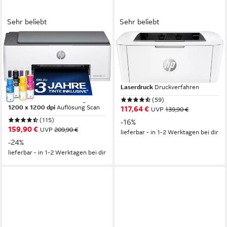
Sehr beliebt
Sehr beliebt
HP
HP
Smart Tank 5105 All-in-One-
LaserJet M110w Schwarz-
Drucker
Weiß Laserdrucker
Multifunktionsdrucker
600 x 600 dpi
Auflösung s/w Druck
Laserdruck
Druckverfahren
1200 x 1200 dpi
Auflösung s/w Druck
4800 x 1200 dpi
Auflösung Farb Druck
(59)
1200 x 1200 dpi
Auflösung Scan
117,64 €
UVP
139,90 €
(115)
-16%
159,90 €
UVP
209,90 €
lieferbar - in 1-2 Werktagen bei dir
-24%
lieferbar - in 1-2 Werktagen bei dir