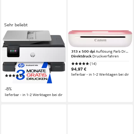
Sehr beliebt
HP
CANON
OfficeJet Pro 8122e
Zoemini 2 Fotodrucker
Multifunktionsdrucker
313 x 500 dpi
Auflösung Farb Druck
Direktdruck
Druckverfahren
1200 x 1200 dpi
Auflösung s/w Druck
4800 x 1200 dpi
Auflösung Farb Druck
(14)
1200 x 1200 dpi
Auflösung Scan
94,97 €
lieferbar - in 1-2 Werktagen bei dir
(72)
147,83 €
UVP
159,90 €
-8%
lieferbar - in 1-2 Werktagen bei dir