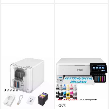
DIYARTS
EPSON
Tintenstrahldrucker, (WLAN
EcoTank ET-8500
(Wi-Fi), Mobiler Handheld-
Tintenstrahldrucker
Farbdrucker – WLAN,
5760 x 1440 dpi
Auflösung Farb Druck
1200 x 4800 dpi
Auflösung Scan
Bluetooth, 1200 dpi, 160 g)
Tintendruck
Druckverfahren
(3)
29,99 €
(6)
UVP
89,99 €
ab 535,68 €
UVP
719,99 €
-67%
-26%
lieferbar - in 2-3 Werktagen bei dir