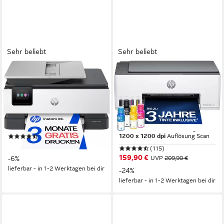
Sehr beliebt
Sehr beliebt
HP
HP
OfficeJet Pro 8132e
Smart Tank 5105 All-in-One-
Multifunktionsdrucker
Drucker
Multifunktionsdrucker
1200 x 1200 dpi
Auflösung s/w Druck
4800 x 1200 dpi
Auflösung Farb Druck
1200 x 1200 dpi
Auflösung s/w Druck
1200 x 1200 dpi
Auflösung Scan
4800 x 1200 dpi
Auflösung Farb Druck
1200 x 1200 dpi
Auflösung Scan
(37)
169,00 €
UVP
179,90 €
(115)
159,90 €
-6%
UVP
209,90 €
lieferbar - in 1-2 Werktagen bei dir
-24%
lieferbar - in 1-2 Werktagen bei dir