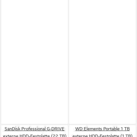
SanDisk Professional G-DRIVE
WD Elements Portable 1 TB
externe HDD-Festplatte (22 TB)
externe HDD-Festplatte (1 TB)