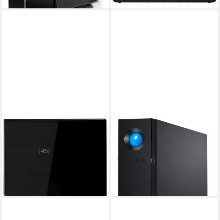
WD
LACIE
My Book HDD-Festplatte
d2 Professional externe
HDD-Festplatte
(46)
ab 291,50 €
(1)
14,48 €
mtl. in 24 Raten
413,76 €
leider ausverkauft
14,85 €
mtl. in 36 Raten
in 4-5 Werktagen bei dir