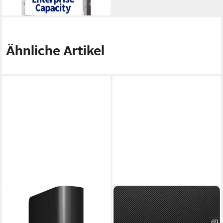
in 2-3 Werktagen bei dir
Ähnliche Artikel
WESTERN DIGITAL
SEAGATE
WD Elements Desktop 20 TB,
Expansion Desktop externe
Festplatte, externe HDD-
HDD-Festplatte