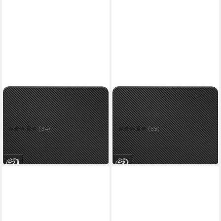
SEAGATE
SEAGATE
Expansion Portable externe
Expansion Portable externe
HDD-Festplatte
HDD-Festplatte
(34)
(55)
ab 195,16 €
ab 212,90 €
17,82 €
mtl. in 12 Raten
19,44 €
mtl. in 12 Raten
in 2-3 Werktagen bei dir
in 5-6 Werktagen bei dir