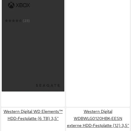
SEAGATE
Game Drive Xbox 4TB
externe Gaming-Festplatte
(23)
ab 298,64 €
14,83 €
mtl. in 24 Raten
lieferbar in 6 Wochen
Western Digital WD Elements™
Western Digital
HDD-Festplatte (6 TB) 3,5"
WDBWLG0120HBK-EESN
externe HDD-Festplatte (12) 3,5"