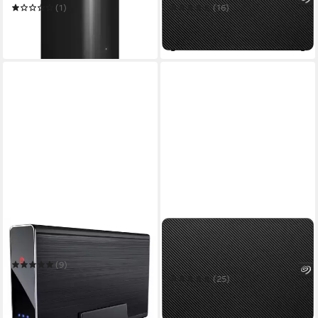
Festplatte
(1)
(16)
ab 507,59 €
ab 378,62 €
14,74 €
mtl. in 48 Raten
18,81 €
mtl. in 24 Raten
leider ausverkauft
in 1-2 Werktagen bei dir
APLIC
SEAGATE
Festplatten-Gehäuse
Expansion Desktop externe
HDD-Festplatte
(9)
34,95 €
UVP
49,99 €
(25)
ab 325,68 €
-30%
16,18 €
mtl. in 24 Raten
in 2-3 Werktagen bei dir
in 1-2 Werktagen bei dir