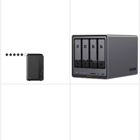
SYNOLOGY
UGREEN
NAS-Server DS223
NAS-Gehäuse NASync
DXP4800 Plus EU (ohne
(2)
Laufwerke)
ab 324,55 €
(2)
16,12 €
mtl. in 24 Raten
ab 613,93 €
in 3-4 Werktagen bei dir
17,82 €
mtl. in 48 Raten
in 2-3 Werktagen bei dir