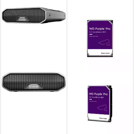
WD
Purple Pro interne HDD-
Festplatte
ab 1.040,17 €
30,20 €
mtl. in 48 Raten
in 3-4 Werktagen bei dir