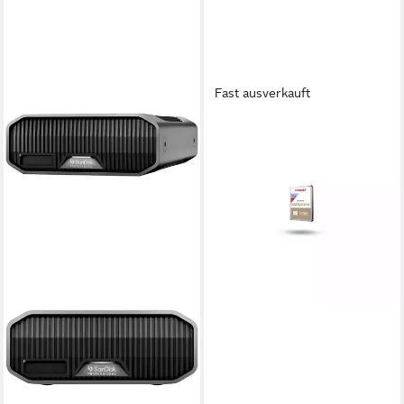
Fast ausverkauft
TOSHIBA
N300 interne HDD-
Festplatte
957,04 €
27,79 €
mtl. in 48 Raten
in 3-4 Werktagen bei dir