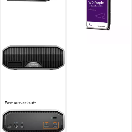
ab 428,99 €
15,39 €
mtl. in 36 Raten
in 3-4 Werktagen bei dir
Fast ausverkauft
SANDISK
Prof. G-DRIVE PROJECT
12TB HDD-Festplatte