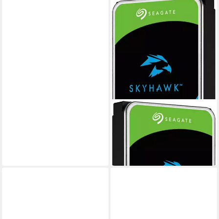
SEAGATE
ST6000VX009 interne HDD-
Festplatte
305,70 €
15,18 €
mtl. in 24 Raten
in 2-3 Werktagen bei dir