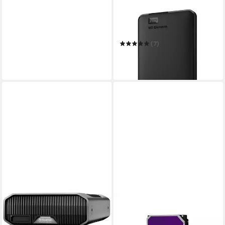
WESTERN DIGITAL
WD Elements Portable 6TB
externe HDD-Festplatte
(7)
ab 234,10 €
21,38 €
mtl. in 12 Raten
in 3-4 Werktagen bei dir
WESTERN DIGITAL
Purple interne HDD-
Festplatte