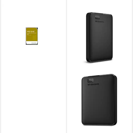
WESTERN DIGITAL
WD4004FRYZ interne HDD-
Festplatte
ab 595,00 €
17,27 €
mtl. in 48 Raten
leider ausverkauft