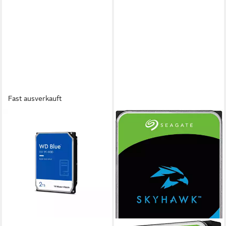
Fast ausverkauft
WD
WD20EARZ interne HDD-
Festplatte
184,00 €
16,80 €
mtl. in 12 Raten
in 3-4 Werktagen bei dir