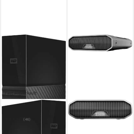
Fast ausverkauft
WD
My Book HDD-Festplatte
(46)
ab 289,43 €
14,38 €
mtl. in 24 Raten