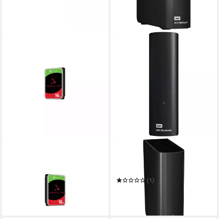
SEAGATE
WESTERN DIGITAL
ST16000NT001 HDD-
WD Elements Desktop 20 TB,
Festplatte
Festplatte, externe HDD-
ab 790,10 €
Festplatte
(1)
22,94 €
mtl. in 48 Raten
ab 507,59 €
in 2-3 Werktagen bei dir
14,74 €
mtl. in 48 Raten
leider ausverkauft