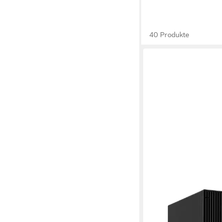
40 Produkte