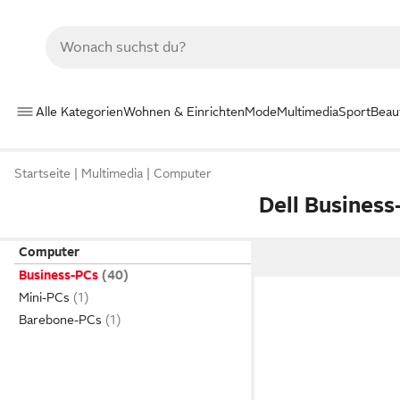
Alle Kategorien
Wohnen & Einrichten
Mode
Multimedia
Sport
Beau
Startseite
Multimedia
Computer
Dell Business
Computer
Business-PCs
Mini-PCs
Barebone-PCs