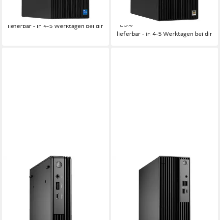
ab 1.389,00 €
1.859,00 €
40,04 €
mtl. in 48 Raten
40,33 €
mtl. in 48 Raten
-41%
-25%
lieferbar - in 4-5 Werktagen bei dir
lieferbar - in 4-5 Werktagen bei dir
DELL
DELL
Dell Pro Micro (20PN3), Mini-
Dell Pro Slim (JX4DR), PC-
PC, (Windows 11 Pro) Mini-PC
System, (Windows 11 Pro) PC
ab 806,99 €
Intel Core i5
Prozessor
23,43 €
mtl. in 48 Raten
16 GB DDR5
Arbeitsspeicher
lieferbar - in 3-4 Werktagen bei dir