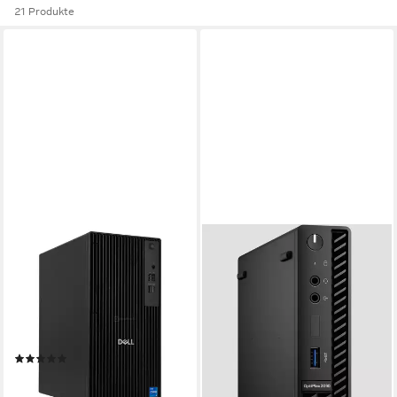
21 Produkte
DELL
DELL
Pro Tower QCT1250
OptiPlex 3090 Micro
Business-PC
Business-PC
Intel Core i5
Prozessor
Intel Core i3
Prozessor
16 GB DDR5
Arbeitsspeicher
16 GB SO-Dimm DDR4
Arbeitsspeicher
500 GB
Speicherkapazität
500 GB
Speicherkapazität
(1)
ab 659,00 €
739,00 €
ab 839,00 €
1.219,00 €
19,13 €
mtl. in 48 Raten
24,36 €
mtl. in 48 Raten