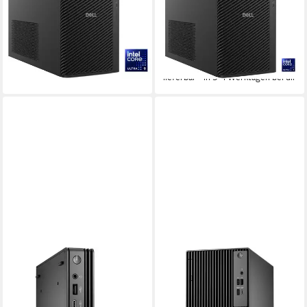
Intel Core Ultra 9
Prozessor
Intel Core Ultra 7
Prozessor
32 GB DDR5
Arbeitsspeicher
RTX 2000 16384 GB
Grafikkarte
32 GB DDR5
Arbeitsspeicher
2.034,99 €
3.375,48 €
59,08 €
mtl. in 48 Raten
lieferbar - in 2-3 Werktagen bei dir
98,00 €
mtl. in 48 Raten
lieferbar - in 3-4 Werktagen bei dir
DELL
DELL
Dell Pro Micro (MJ5TK), Mini-
Pro Tower Intel Core™ i5-
PC, (Windows 11 Pro) PC
14500 16GB RAM, 512GB