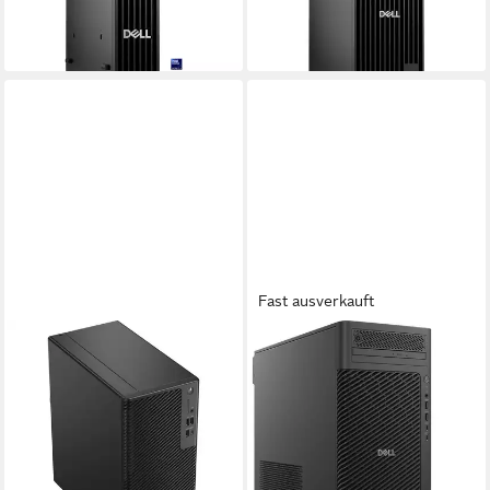
ab 841,85 €
24,44 €
mtl. in 48 Raten
lieferbar - in 2-3 Werktagen bei dir
Fast ausverkauft
DELL
DELL
Dell Pro Precision 7 T1
Dell Pro Max Tower T2
(7084G), PC-System, PC
(006MD), PC-System,
(Windows PC
Intel® Q870 Core Ultra 7
Prozessor
32 GB DDR5
Arbeitsspeicher
Intel Core Ultra 7
Prozessor
32 GB DDR5
Arbeitsspeicher
2.224,00 €