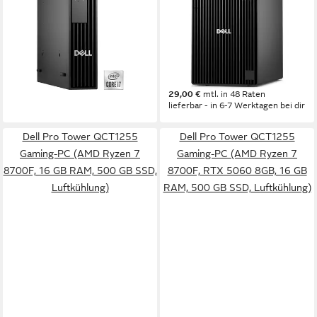
SSD, Windows 11 Pro
Intel® Q870 Core i7
Prozessor
16 GB DDR5
Arbeitsspeicher
Business-PC
ab 1.074,51 €
UVP
1.299,00 €
Intel Core i5
Prozessor
31,20 €
mtl. in 48 Raten
16 GB DDR5
Arbeitsspeicher
512 GB
Speicherkapazität
-17%
lieferbar - in 3-4 Werktagen bei dir
999,00 €
29,00 €
mtl. in 48 Raten
lieferbar - in 6-7 Werktagen bei dir
Dell Pro Tower QCT1255
Dell Pro Tower QCT1255
Gaming-PC (AMD Ryzen 7
Gaming-PC (AMD Ryzen 7
8700F, 16 GB RAM, 500 GB SSD,
8700F, RTX 5060 8GB, 16 GB
Luftkühlung)
RAM, 500 GB SSD, Luftkühlung)