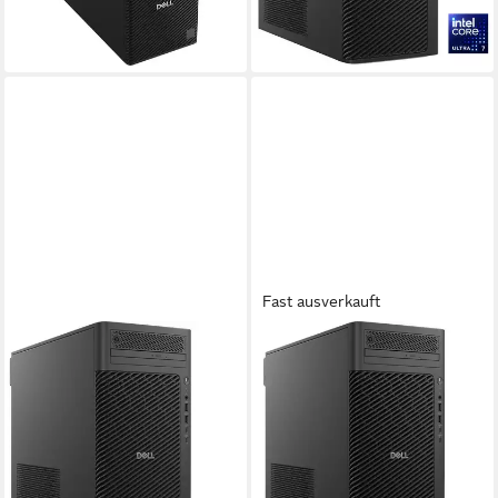
64,57 €
mtl. in 48 Raten
1.939,77 €
lieferbar - in 4-5 Werktagen bei dir
56,32 €
mtl. in 48 Raten
lieferbar - in 3-4 Werktagen bei dir
Fast ausverkauft
DELL
DELL
Dell Pro Max Tower T2
Dell Pro Max Tower T2
(J9JX5), PC-System,
(6DCC2), PC-System,
(Windows PC
(Windows PC
Intel Core Ultra 7
Prozessor
Intel Core Ultra 7
Prozessor
RTX A1000 8192 GB
Grafikkarte
16 GB DDR5
Arbeitsspeicher
32 GB DDR5
Arbeitsspeicher