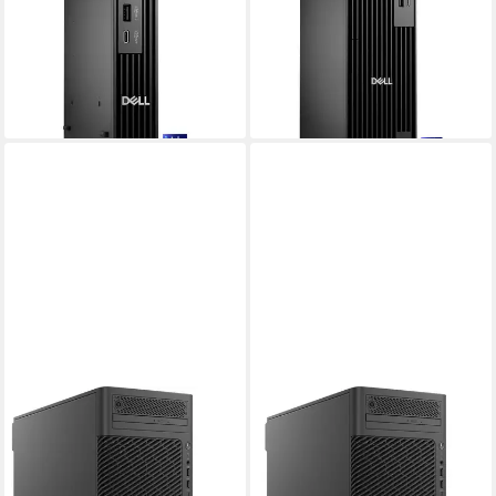
Intel® Q870 Core Ultra 7
Prozessor
Intel® Q870 Core Ultra 7
Prozessor
16 GB DDR5
Arbeitsspeicher
16 GB DDR5
Arbeitsspeicher
1.219,73 €
1.238,00 €
35,41 €
mtl. in 48 Raten
35,94 €
mtl. in 48 Raten
lieferbar - in 2-3 Werktagen bei dir
lieferbar - in 4-5 Werktagen bei dir
DELL
DELL
Dell Pro Max Tower T2
Dell Pro Max Tower T2
(KHP46), PC-System,
(7W1J7), PC-System,
(Windows PC
(Windows PC