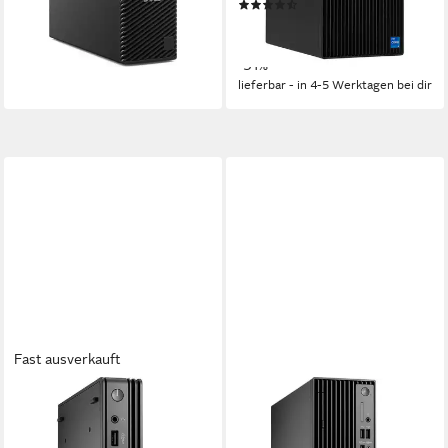
(2)
2.371,15 €
ab 829,00 €
1.199,00 €
68,84 €
mtl. in 48 Raten
lieferbar - in 2-3 Werktagen bei dir
24,07 €
mtl. in 48 Raten
-31%
lieferbar - in 4-5 Werktagen bei dir
Fast ausverkauft
DELL
DELL
Dell Pro Micro Plus (DFVJP),
Dell Pro Slim Plus (WMJPV),
Mini-PC, (Windows 11 PC
PC-System, (Windows 11 PC