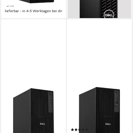
-11%
-31%
lieferbar - in 4-5 Werktagen bei dir
lieferbar - in 4-5 Werktagen bei dir
DELL
DELL
Pro Tower QCT1250
Pro Tower QCT1255
Business-PC
Business-PC
Intel Core i3
Prozessor
AMD Ryzen 5
Prozessor
64 GB DDR5
Arbeitsspeicher
64 GB DDR5
Arbeitsspeicher
1000 GB
Speicherkapazität
1000 GB
Speicherkapazität
(1)
ab 1.379,00 €
2.329,00 €