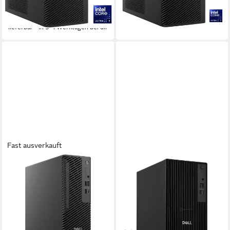
ab 1.435,42 €
2.650,08 €
41,67 €
mtl. in 48 Raten
76,94 €
mtl. in 48 Raten
lieferbar - in 2-3 Werktagen bei dir
lieferbar - in 3-4 Werktagen bei dir
Fast ausverkauft
DELL
DELL
Dell Pro Max Slim (0RR2N),
Pro Tower QCT1250
PC-System, (Windows 11 PC
Business-PC
Intel Core Ultra 7
Prozessor
Intel Core i5
Prozessor
RTX A1000 8192 GB
Grafikkarte
16 GB DDR5
Arbeitsspeicher
32 GB DDR5
Arbeitsspeicher
512 GB
Speicherkapazität