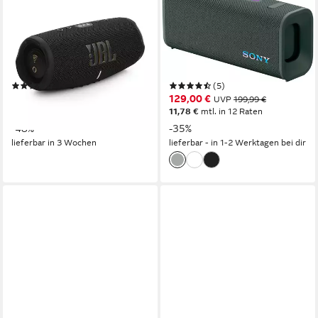
CHARGE 5 Wi-Fi Wireless
ULT Field 3 Bluetooth-
Lautsprecher
Lautsprecher
WLAN (WiFi)
Netzwerkstandard
Bluetooth
Netzwerkstandard
30 W
Gesamtleistung
27 W
Gesamtleistung
1 kg
Gewicht
24 Std.
Max. Akkulaufzeit
(3)
(5)
128,52 €
129,00 €
UVP
249,00 €
UVP
199,99 €
11,74 €
mtl. in 12 Raten
11,78 €
mtl. in 12 Raten
-48%
-35%
lieferbar in 3 Wochen
lieferbar - in 1-2 Werktagen bei dir