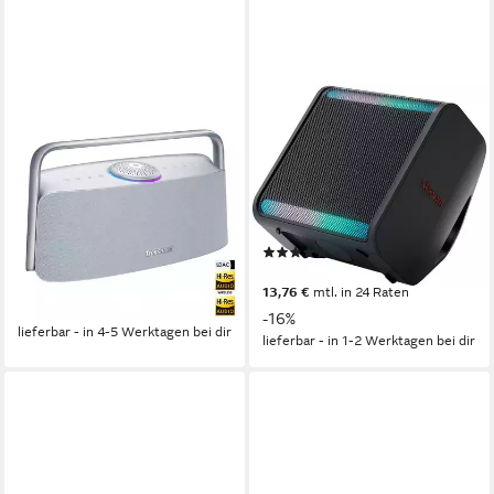
TRONSMART
LG
Fiitune X30 Tragbarer
xboom STAGE301 Party-
Bluetooth-Lautsprecher 80 W
Lautsprecher
mit APP Home Speaker
Bluetooth
Netzwerkstandard
120 W
Gesamtleistung
A2DP/AVRCP
Netzwerkstandard
12 Std.
Max. Akkulaufzeit
80 W
Gesamtleistung
(8)
139,00 €
UVP
299,00 €
277,13 €
UVP
329,00 €
12,70 €
mtl. in 12 Raten
13,76 €
mtl. in 24 Raten
-54%
-16%
lieferbar - in 4-5 Werktagen bei dir
lieferbar - in 1-2 Werktagen bei dir