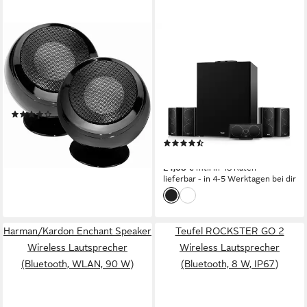
@TEC
TEUFEL
True Wireless Stereo
CONSONO 35 CONCEPT
Speaker Mini Bluetooth-
Surround Power Edition "5.1-
Lautsprecher
Set" Wireless Lautsprecher
(Mini,Bluetooth,Lautsprecher,kabellos,portabel)
Bluetooth, HDMI, AUX
Netzwerkstandard
(6)
150 W
Gesamtleistung
14,90 €
27.8 kg
Gewicht
lieferbar - in 3-4 Werktagen bei dir
(5)
849,99 €
24,68 €
mtl. in 48 Raten
lieferbar - in 4-5 Werktagen bei dir
Harman/Kardon Enchant Speaker
Teufel ROCKSTER GO 2
Wireless Lautsprecher
Wireless Lautsprecher
(Bluetooth, WLAN, 90 W)
(Bluetooth, 8 W, IP67)