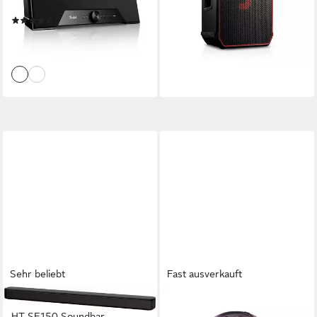
5.2 kg
Gewicht
36 Std.
Max. Akkulaufzeit
(7)
764,99 €
489,99 €
22,21 €
mtl. in 48 Raten
17,58 €
mtl. in 36 Raten
lieferbar - in 3-4 Werktagen bei dir
lieferbar - in 3-4 Werktagen bei dir
Sehr beliebt
Fast ausverkauft
SONY
HAMA
HT-SF150 Soundbar
Bluetooth-Lautsprecher mit