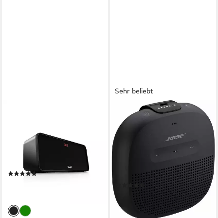
Sehr beliebt
TEUFEL
BOSE
BOOMSTER 4 Wireless
Soundlink Micro tragbarer
Lautsprecher
Lautsprecher Portable-
Lautsprecher
Bluetooth
Netzwerkstandard
42 W
Gesamtleistung
Bluetooth
Netzwerkstandard
23 Std.
Max. Akkulaufzeit
20 W
Gesamtleistung
6 Std.
Max. Akkulaufzeit
(4)
329,99 €
(232)
16,39 €
mtl. in 24 Raten
106,60 €
UVP
129,95 €
lieferbar - in 3-4 Werktagen bei dir
9,74 €
mtl. in 12 Raten
-18%