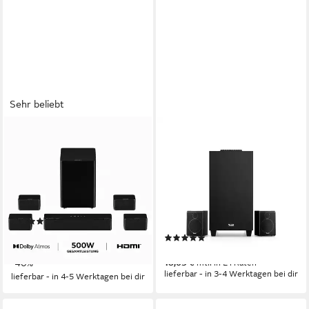
Sehr beliebt
ULTIMEA
TEUFEL
Poseidon D80 Boom
CONSONO 25 CONCEPT
Soundbar
"2.1-Set" Wireless
Lautsprecher
Bluetooth, HDMI
Netzwerkstandard
500 W
Gesamtleistung
Bluetooth
Netzwerkstandard
11,4 kg
Gewicht
295 W
Gesamtleistung
11.85 kg
Gewicht
(35)
299,99 €
UVP
499,99 €
(1)
14,90 €
mtl. in 24 Raten
374,99 €
-40%
18,63 €
mtl. in 24 Raten
lieferbar - in 3-4 Werktagen bei dir
lieferbar - in 4-5 Werktagen bei dir