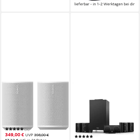
lieferbar - in 1-2 Werktagen bei dir
SONOS
TEUFEL
Set: 2x Era 100 SL Wireless
CONSONO 25 CONCEPT
Lautsprecher
Surround "5.1-Set" Wireless
Lautsprecher
Bluetooth, WLAN (WiFi)
Netzwerkstandard
30 W
Gesamtleistung
Bluetooth
Netzwerkstandard
2 kg
Gewicht
120 W
Gesamtleistung
15.98 kg
Gewicht
(9)
349,00 €
UVP
398,00 €
(9)