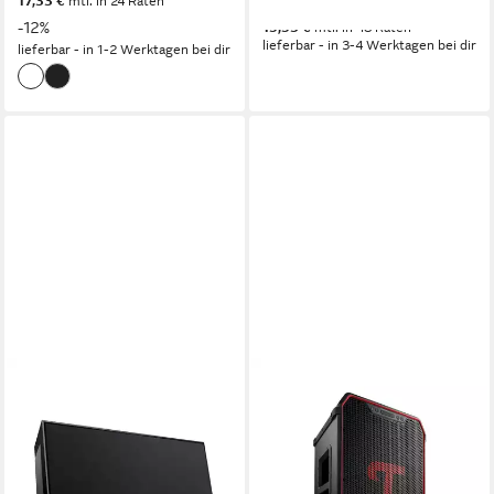
17,33 €
mtl. in 24 Raten
534,99 €
-12%
15,53 €
mtl. in 48 Raten
lieferbar - in 3-4 Werktagen bei dir
lieferbar - in 1-2 Werktagen bei dir
TEUFEL
TEUFEL
Teufel ONE M Wireless
ROCKSTER NEO Wireless
Lautsprecher
Lautsprecher
Bluetooth, W-LAN, LAN
Netzwerkstandard
Bluetooth
Netzwerkstandard
80 W
Gesamtleistung
200 W
Gesamtleistung