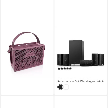
TEUFEL
TEUFEL
MYND Wireless Lautsprecher
CONSONO 35 CONCEPT
Surround "5.1-Set" Wireless
Bluetooth
Netzwerkstandard
35 W
Gesamtleistung
Lautsprecher
42 Std.
Max. Akkulaufzeit
Bluetooth, HDMI
Netzwerkstandard
219,99 €
120 W
Gesamtleistung
20,09 €
mtl. in 12 Raten
11.85 kg
Gewicht
lieferbar - in 3-4 Werktagen bei dir
(1)
584,99 €
16,98 €
mtl. in 48 Raten
lieferbar - in 3-4 Werktagen bei dir