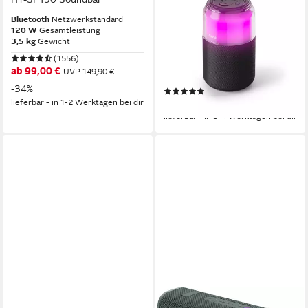
LED-Licht und True Wireless
Bluetooth
Netzwerkstandard
120 W
Gesamtleistung
Bluetooth-Lautsprecher
3,5 kg
Gewicht
Bluetooth
Netzwerkstandard
(1556)
5 W
Gesamtleistung
ab 99,00 €
UVP
149,90 €
10 Std.
Max. Akkulaufzeit
-34%
(3)
lieferbar - in 1-2 Werktagen bei dir
ab 14,99 €
lieferbar - in 3-4 Werktagen bei dir
JBL
SONY