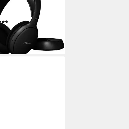
lgebunden, Funk
Verbindung
d.
max. Laufzeit
 Ear
Sitzart
(27)
9,99 €
UVP
59,99 €
%
rbar - in 1-2 Werktagen bei dir