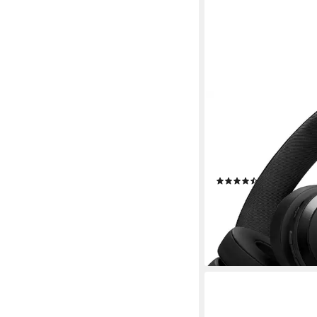
JBL
LIVE 670NC On-Ear-K
Funk
Verbindung
ohraufliegend
Sitzart
0,22 kg
Gewicht
(14)
87,03 €
UVP
129,99 €
-33%
lieferbar - in 3-4 Werktag