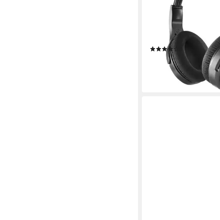
Funk-Kopfhörer
Bluetooth, Funk
Verbind
0,25 kg
Gewicht
5.3
Bluetooth
(8)
ab 59,58 €
UVP
79,00 
-25%
lieferbar - in 3-4 Werktag