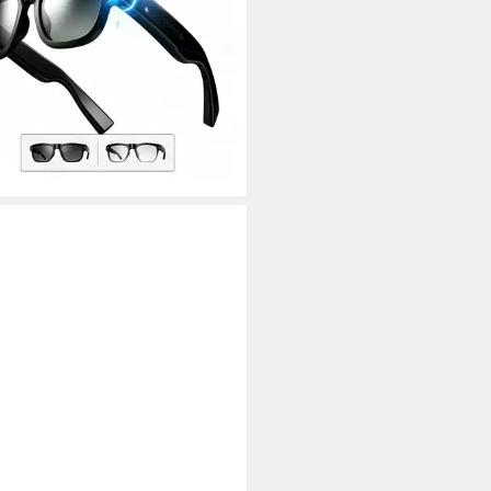
Verbindung
.
max. Laufzeit
luetooth
9 €
UVP
219,99 €
%
rbar - in 3-4 Werktagen bei dir