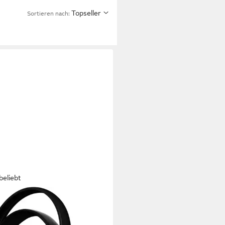
Topseller
Sortieren nach:
beliebt
IPS
5200M2 TV-Kopfhörer Funk-
hörer