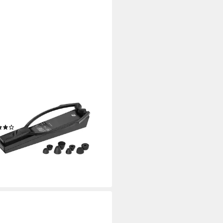
HEISER
200 Funk-Kopfhörer
ess
Verbindung
d.
max. Laufzeit
00 kg
Gewicht
(13)
00 €
UVP
259,90 €
 €
mtl. in 12 Raten
%
rbar - in 2-3 Werktagen bei dir