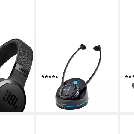
HUMANTECHNIK
SENN
opfhörer
Earis TV Hörsystem Funk-Kopfhörer
RS 5
Funk
Verbindung
wirel
9 Std.
max. Laufzeit
12 St
0,47 kg
Gewicht
0.20
(3)
ab 229,00 €
199,
20,91 €
mtl. in 12 Raten
18,17
lieferbar - in 2-3 Werktagen bei dir
-23
en bei dir
liefe