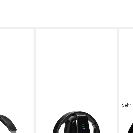
Sehr 
CASATIVO
PHIL
s, 2,4-GHz-
Digitaler Funk Kopfhörer –
SHC
u, Voice-Mode)
Ladestation – kabellos, 30 m
Kopf