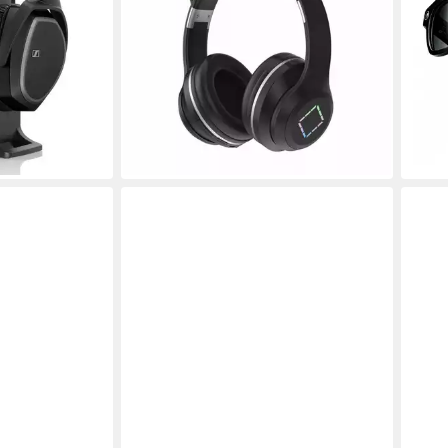
Funk
8 Std
Kopfhörer
5.4
B
Funk
Verbindung
89,9
360 Std.
max. Laufzeit
0,36 kg
Gewicht
-59
liefe
30,99 €
UVP
58,99 €
en bei dir
-47%
lieferbar - in 5-6 Werktagen bei dir