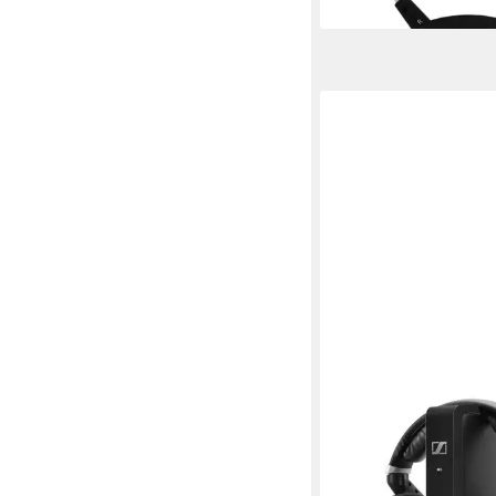
SENNHEISER
RS 195-U Funk-Kopfh
wireless
Verbindung
18 Std.
max. Laufzeit