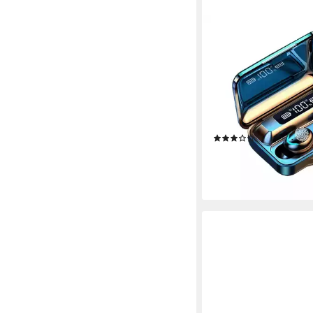
TRADENATION
Bluetooth Wireless K
Earbuds In-Ear Touch
Bluetooth-Kopfhörer
Funk
Verbindung
6 Std.
max. Laufzeit
ohrumschließend
Sitzart
(27)
9,99 €
UVP
15,99 €
-38%
lieferbar - in 3-4 Werktag