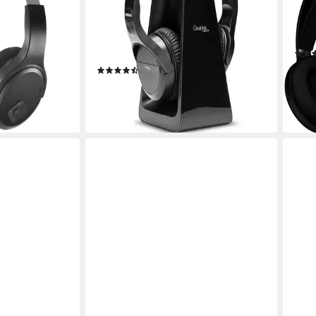
Reichweite Funk-Kopfhörer
kabe
30 St
ung
Funk
Verbindung
Over
8 Std.
max. Laufzeit
Schwenkbare und gepolsterte Ohrmuscheln
Sitzart
ab 3
(2)
69,99 €
€
UVP
149,95 €
-33
liefe
-53%
en bei dir
lieferbar - in 2-3 Werktagen bei dir