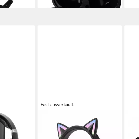
liefe
Fast ausverkauft
KINSI
WOH
örer
Bluetooth-Headset,
Smar
wettbewerbsfähiges Gaming-
8MP-
Headset mit LED-Leuchten Kinder-