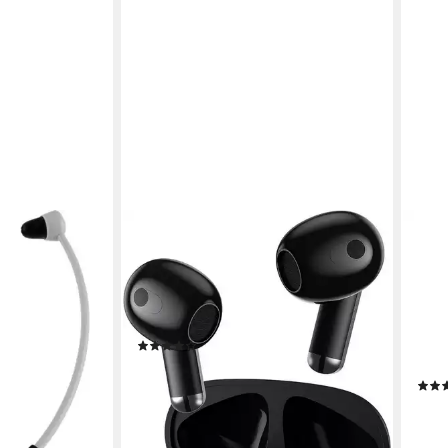
LMG GERMANY
HAM
nk-Kopfhörer
5.3, Kabellos Bluetooth 5.3, 20 std
TV-K
Spielzeit Bluetooth-Kopfhörer
Verb
Funk
Funk
Verbindung
5.3
Bluetooth
Bluet
 €
0,25
(47)
5.3
B
18,00 €
UVP
29,90 €
(0,04 €/ 1 Stk)
en bei dir
ab 5
-40%
lieferbar - in 2-3 Werktagen bei dir
-25