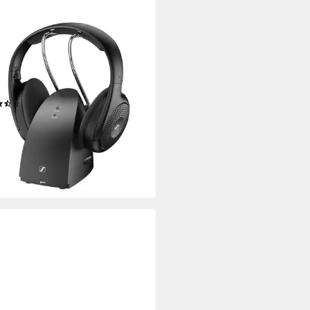
HEISER
20-W Funk-Kopfhörer
ess
Verbindung
d.
max. Laufzeit
00 kg
Gewicht
(27)
00 €
UVP
129,90 €
 €
mtl. in 12 Raten
%
rbar - in 2-3 Werktagen bei dir