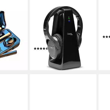
CASATIVO
SENN
opfhörer
Digitaler Funk Kopfhörer –
RS 1
 Control
Ladestation – kabellos, 30 m
wirel
20 St
Reichweite Funk-Kopfhörer
0.20
Funk
Verbindung
8 Std.
max. Laufzeit
104,
Schwenkbare und gepolsterte Ohrmuscheln
Sitzart
9,50
(2)
-20
69,99 €
UVP
149,95 €
liefe
-53%
en bei dir
lieferbar - in 2-3 Werktagen bei dir