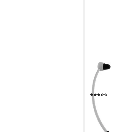
TECHNISAT
STEREOMAN ISI 3 Fu
9 Std.
max. Laufzeit
0.186 kg
Gewicht
(6)
ab 79,00 €
UVP
105,00
-25%
lieferbar - in 2-3 Werktag