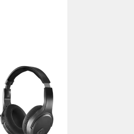
A
opfhörer (kabellos, 2,4-GHz-
indung, 16 h Akku, Voice-Mode)
-Kopfhörer
ooth, Funk
Verbindung
 kg
Gewicht
luetooth
(8)
9,58 €
UVP
79,00 €
%