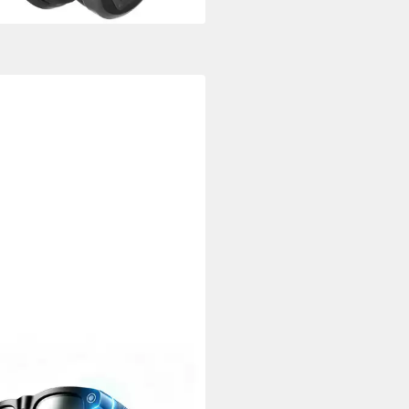
rbar - in 3-4 Werktagen bei dir
NTRAUM24
t Glasses, AI-Smart-Brille mit
Kamera Bluetooth-Soundbrille