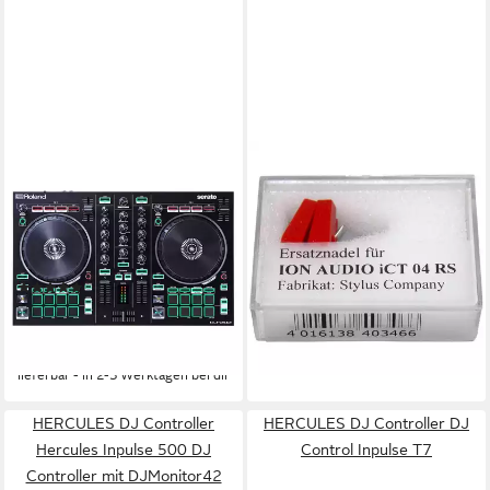
ROLAND AUDIO
ION AUDIO
DJ Controller Roland DJ-202
Tonabnehmer iCT04 RS
2-Kanal 4-Deck USB-DJ-
Ersatznadel-Set ICT04-RS
ab 32,32 €
Controller, enthält Serato DJ
UVP
42,99 €
Intro
-25%
(2)
lieferbar - in 2-3 Werktagen bei dir
331,00 €
UVP
352,00 €
16,44 €
mtl. in 24 Raten
-6%
lieferbar - in 2-3 Werktagen bei dir
HERCULES DJ Controller
HERCULES DJ Controller DJ
Hercules Inpulse 500 DJ
Control Inpulse T7
Controller mit DJMonitor42