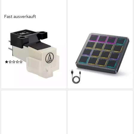
Fast ausverkauft
AUDIO-TECHNICA
DONNER
Ersatznadel für Tonabnehmer
DJ Controller Drahtloser
audio technica AT3600L
MIDI-Controller + Melodics
Tonabnehmer Plattennadel
Cubase Software
Ersatznadel
STARRYPAD MINI
(1)
32,99 €
UVP
69,99 €
34,90 €
UVP
59,90 €
-53%
-42%
lieferbar - in 4-5 Werktagen bei dir
lieferbar - in 3-4 Werktagen bei dir