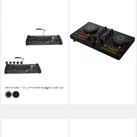
ZONQOONZ
PIONEER DJ
DJ Controller 384-Kanal-DJ-
DJ Controller DDJ-FLX2
(7)
Controller, DMX-
189,00 €
Lichtsteuerung,
17,26 €
mtl. in 12 Raten
Bühnenbeleuchtungskonsole
leider ausverkauft
(1)
199,99 €
UVP
251,98 €
18,27 €
mtl. in 12 Raten
-21%
lieferbar - in 3-4 Werktagen bei dir