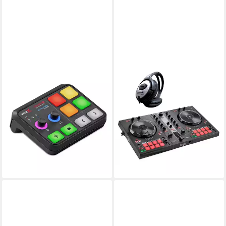
RØDE
HERCULES
Rode X Streamer X
DJ Controller Hercules DJ
Videoaufnahmekarte und
Control Inpulse 300 MK2 mit
Interface Digitales
Kopfhörer, Vorteils-Set mit
Aufnahmegerät (Audio)
Kopfhörer
(4)
199,21 €
UVP
399,00 €
221,90 €
18,19 €
mtl. in 12 Raten
20,27 €
mtl. in 12 Raten
-50%
lieferbar - in 2-3 Werktagen bei dir
lieferbar - in 3-4 Werktagen bei dir