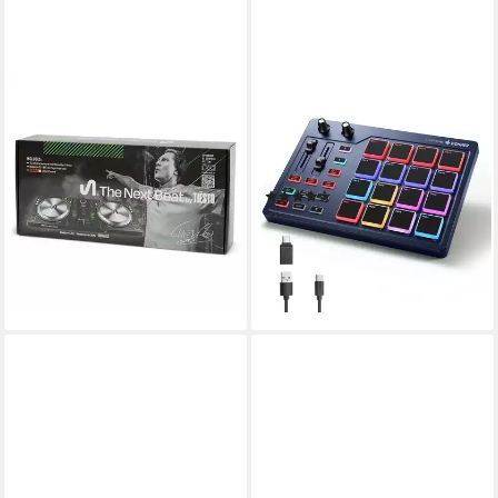
ZD TRADING
DONNER
DJ Controller The Next Beat
DJ Controller DJ Controller
by Tiësto DJ Controller
Midi Pad Controller DPD-16,
139,95 €
UVP
199,95 €
Leicht und leistungsstark
12,78 €
mtl. in 12 Raten
(1)
52,99 €
-30%
UVP
129,99 €
lieferbar - in 5-6 Werktagen bei dir
-59%
lieferbar - in 4-5 Werktagen bei dir