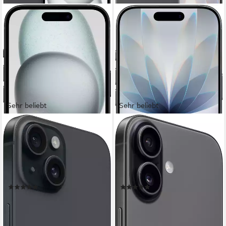
Sehr beliebt
Sehr beliebt
APPLE
APPLE
iPhone 15 Smartphone
iPhone 17 Smartphone
15,5 cm/6,1 Zoll
Bildschirmdiagonale
15,9 cm/6,3 Zoll
Bildschirmdiagonale
128 GB
Speicherkapazität
256 GB
Speicherkapazität
48 MP
Kamera
48 MP
Kamera
Produktdatenblatt
Produktdatenblatt
(643)
(291)
ab 715,34 €
ab 925,00 €
UVP
949,00 €
UVP
949,00 €
20,77 €
mtl. in 48 Raten
26,86 €
mtl. in 48 Raten
-25%
-3%