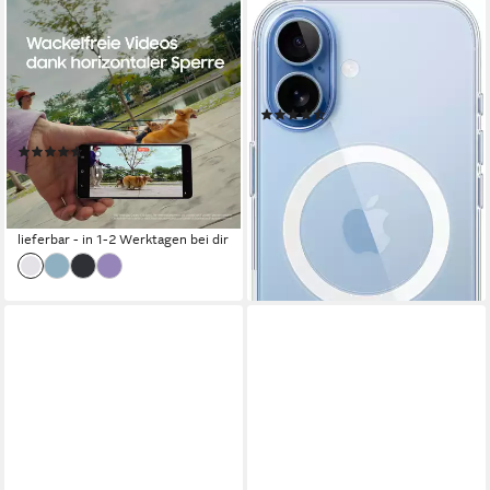
SAMSUNG
APPLE
Galaxy S26 Smartphone
Smartphone-Hülle iPhone 17
Case mit MagSafe 16,0 cm
15,93 cm/6,3 Zoll
Bildschirmdiagonale
256 GB
Speicherkapazität
(6,3 Zoll)
50 MP
Kamera
(12)
44,89 €
Produktdatenblatt
UVP
59,00 €
(82)
-24%
ab 719,99 €
UVP
999,00 €
lieferbar - in 1-2 Werktagen bei dir
20,90 €
mtl. in 48 Raten
-28%
lieferbar - in 1-2 Werktagen bei dir