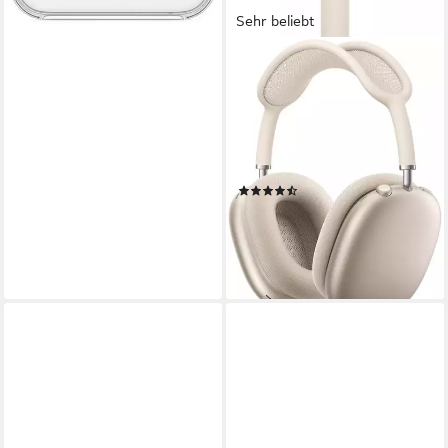
Sehr beliebt
APPLE
AirPods Max 2 Over-Ear-
Kopfhörer
Bluetooth
Verbindung
20 Std.
max. Laufzeit
ohrumschliessend
Sitzart
(23)
579,00 €
16,81 €
mtl. in 48 Raten
lieferbar - in 1-2 Werktagen bei dir