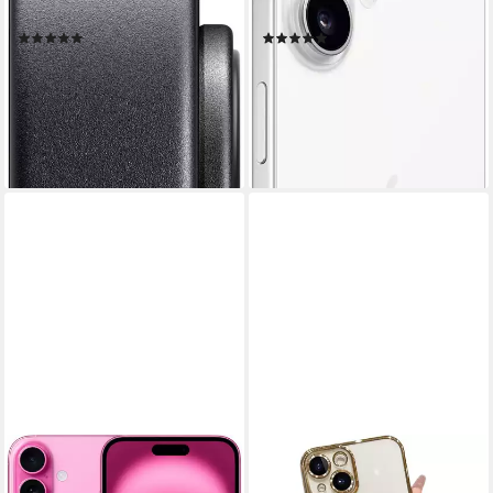
Produktdatenblatt
Produktdatenblatt
(277)
(418)
ab 588,71 €
851,42 €
UVP
949,00 €
17,09 €
mtl. in 48 Raten
24,72 €
mtl. in 48 Raten
lieferbar - in 1-2 Werktagen bei dir
-10%
lieferbar - in 1-2 Werktagen bei dir