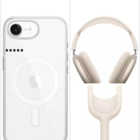
APPLE
Smartphone-Hülle iPhone 17e
Clear Case mit MagSafe 15,5
cm (6,1 Zoll)
(3)
53,83 €
lieferbar - in 1-2 Werktagen bei dir