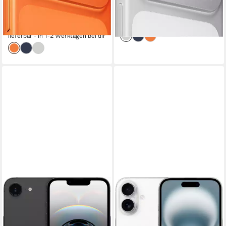
35,09 €
mtl. in 48 Raten
ab 1.347,99 €
UVP
1.449,00 €
-7%
39,14 €
mtl. in 48 Raten
lieferbar in 2 Wochen
-7%
lieferbar - in 1-2 Werktagen bei dir