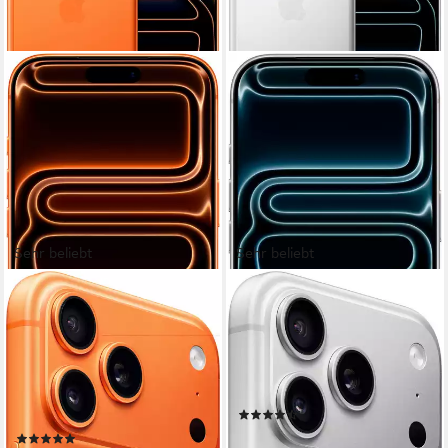
Sehr beliebt
Sehr beliebt
APPLE
APPLE
iPhone 17 Pro Max
iPhone 17 Pro Smartphone
Smartphone
15,9 cm/6,3 Zoll
Bildschirmdiagonale
256 GB
Speicherkapazität
17,4 cm/6,9 Zoll
Bildschirmdiagonale
48 MP
Kamera
256 GB
Speicherkapazität
48 MP
Kamera
Produktdatenblatt
(392)
Produktdatenblatt
ab 1.208,50 €
UVP
1.299,00 €
(530)