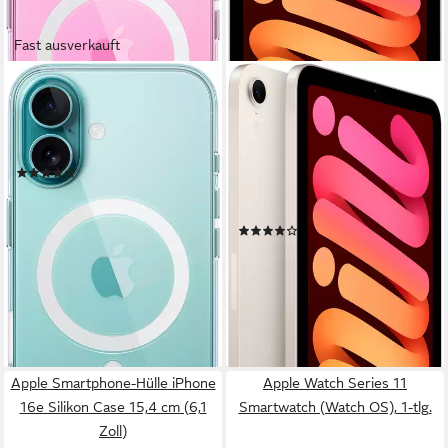
Fast ausverkauft
APPLE
APPLE
Smartphone-Hülle iPhone 16
iPad mini 2024 Wi-Fi 128GB
Clear Case mit MagSafe 15,5
Tablet
cm (6,1 Zoll)
8,3 Zoll
Bildschirmdiagonale
(19)
128 GB
Speichergröße
46,34 €
2266 x 1488 px
Bildschirmauflösung
UVP
59,00 €
-21%
Produktdatenblatt
(23)
lieferbar - in 1-2 Werktagen bei dir
665,35 €
UVP
679,00 €
19,32 €
mtl. in 48 Raten
-2%
lieferbar - in 1-2 Werktagen bei dir
Apple Smartphone-Hülle iPhone
Apple Watch Series 11
16e Silikon Case 15,4 cm (6,1
Smartwatch (Watch OS), 1-tlg.
Zoll)