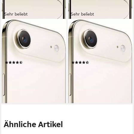
Sehr beliebt
Sehr beliebt
APPLE
APPLE
iPhone Air Smartphone
iPhone Air Smartphone
16,6 cm/6,5 Zoll
Bildschirmdiagonale
16,6 cm/6,5 Zoll
Bildschirmdiagonale
256 GB
Speicherkapazität
256 GB
Speicherkapazität
48 MP
Kamera
48 MP
Kamera
Produktdatenblatt
Produktdatenblatt
(71)
(71)
ab 899,62 €
ab 899,62 €
UVP
1.199,00 €
UVP
1.199,00 €
26,12 €
mtl. in 48 Raten
26,12 €
mtl. in 48 Raten
-25%
-25%
lieferbar - in 1-2 Werktagen bei dir
lieferbar - in 1-2 Werktagen bei dir
Ähnliche Artikel