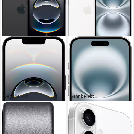
Sehr beliebt
Sehr beliebt
APPLE
APPLE
iPhone 16e Smartphone
iPhone 16 Smartphone
15,4 cm/6,1 Zoll
Bildschirmdiagonale
15,54 cm/6,12 Zoll
Bildschirmdiagonale
128 GB
Speicherkapazität
128 GB
Speicherkapazität
48 MP
Kamera
48 MP
Kamera