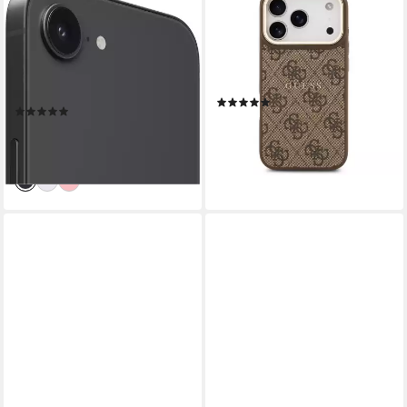
APPLE
GUESS
iPhone 17e Smartphone
Handyhülle GUESS Case für
iPhone 17 Pro Goldrahmen
15,4 cm/6,1 Zoll
Bildschirmdiagonale
256 GB
Speicherkapazität
Magsafe Handyhülle Cover
48 MP
Kamera
Braun
Produktdatenblatt
(1)
(42)
29,90 €
ab 699,00 €
lieferbar - in 5-6 Werktagen bei dir
20,29 €
mtl. in 48 Raten
lieferbar - in 1-2 Werktagen bei dir