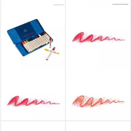
STOCKMAR
STOCKMAR
Wachsmalstift STOCKMAR
Wachsmalstift STOCKMAR
Wachsmalstifte 16 Stück
Wachsmalstifte 8 Stück
Metalletui
Metalletui
25,16 €
ab 16,84 €
lieferbar - in 4-5 Werktagen bei dir
lieferbar - in 8-10 Werktagen bei
dir