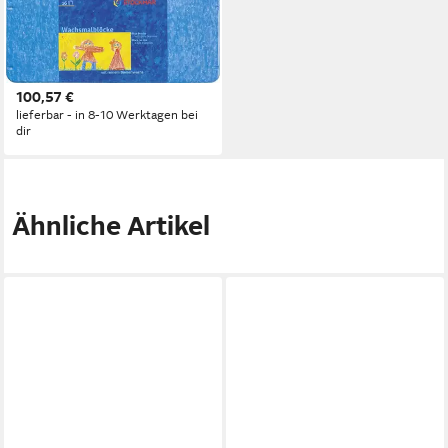
STOCKMAR
Wachsmalstift 5X Stockmar
204884266 Wachsmalblock
16er sort
100,57 €
lieferbar - in 8-10 Werktagen bei
dir
Ähnliche Artikel