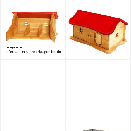
ERST-HOLZ
ERST-HOLZ
Spielwelt Drewart
Spielwelt Drewart Großes
Bauernhaus Farm Haus aus
Haus mit Dach Bauernhaus
Holz Puppenhaus Holzhaus
Puppenhaus Kleiner
Stall, 935-4028 - Bauernhaus
Bauernhof, 935-4026 -
152,00 €
166,25 €
Erle geölt
Bauernhaus Puppenhaus Erle
lieferbar - in 3-4 Werktagen bei dir
lieferbar - in 3-4 Werktagen bei dir
geölt