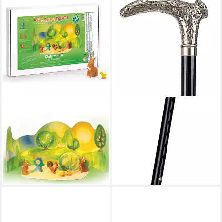
OSTHEIMER
STOCKSHOP
Spielwelt Oster Set mit
Gehstock Gehstock
Diorama 7-tlg, (Set, 7-tlg., 1),
ROTHIRSCH,
Made in Germany
glanzverchromter Winkelgriff
85,95 €
in Hirschhorn- Form
lieferbar - in 3-4 Werktagen bei dir
63,99 €
lieferbar - in 2-3 Werktagen bei dir