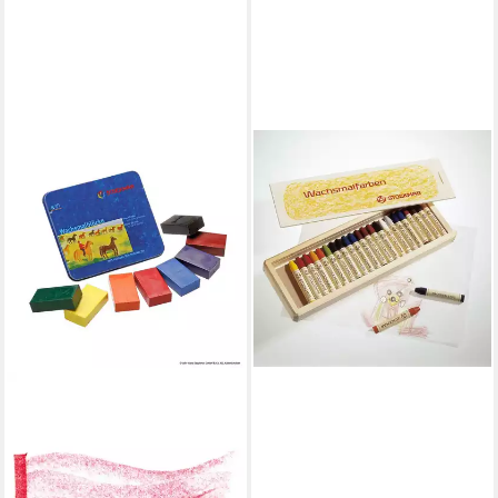
STOCKMAR
Wachsmalstift Stockmar
32600 Wachsmalstift - 24
Farben, Holzkassette
50,15 €
lieferbar - in 8-10 Werktagen bei
dir