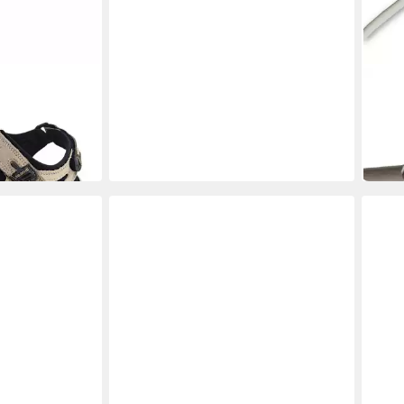
BECK
Einst
Rolll
39,9
in 4-5