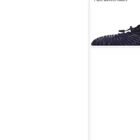
MAGNUS
Barfußschuh
34,19 €
UVP
39,99 €
-15%
in 4-5 Werktagen bei dir