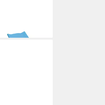
ER
ack Müllsack 120 l blau ca. 45
ose 250 Stk
9 €
 Werktagen bei dir