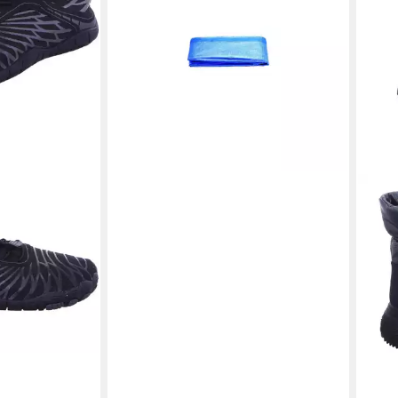
78,44 €
in 4-5 Werktagen bei dir