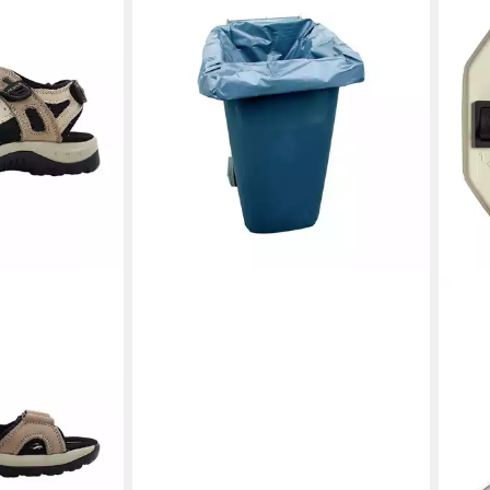
Müllsack Müllsack 240 l, Typ 100,
grau 50 Stk
55,13 €
in 4-5 Werktagen bei dir