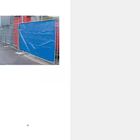
ER
Bauzaunplane, blau 1,76m x
m
0 €
 Werktagen bei dir