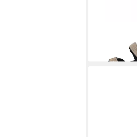
BECKER
Sandale
43,69 €
UVP
49,99 €
-13%
in 4-5 Werktagen bei dir