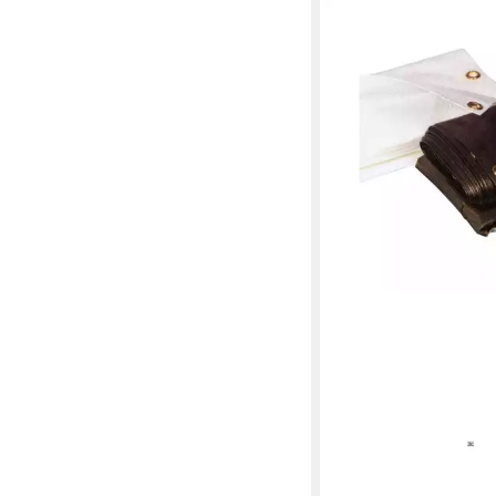
BECKER
Zaun Bauzaunplane, w
3,41m
19,65 €
in 4-5 Werktagen bei dir