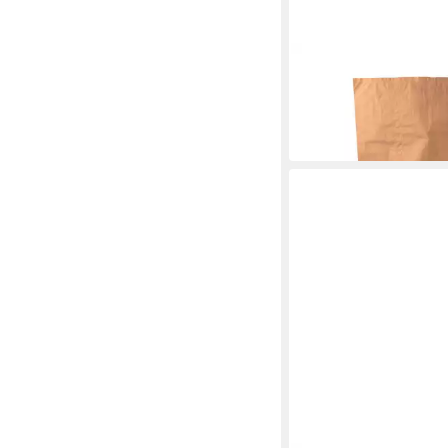
BECKER
Müllsack Papiersack m
"Altpapier" 70 x 95 c
45,93 €
in 4-5 Werktagen bei dir