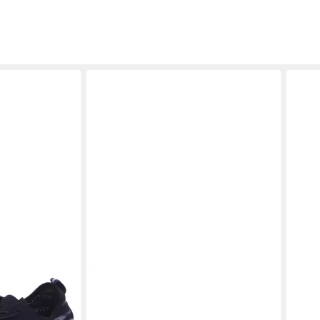
BECKER
Fenstergriff PE-Gitterplane, natur
4,00 x 6,00 m, 220 g/m²