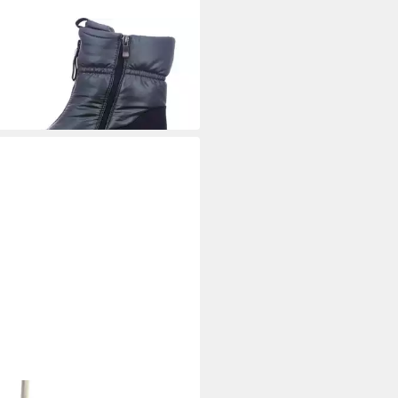
DI
rstiefel
9 €
 Werktagen bei dir