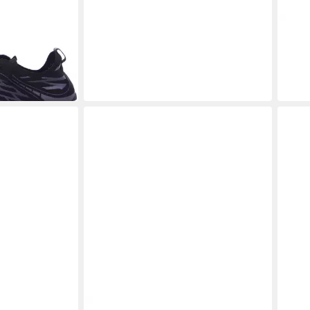
SCAN
Winte
59,9
in 6-7
BECKER