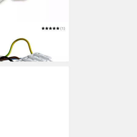
ER
(1)
ellkabel Set für elektronische
adenmotoren Installationskabel
9 €
 Werktagen bei dir