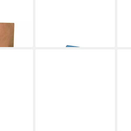
BECKER
BECK
it Druck
Müllsack Müllsack 800 x 1000 mm
Mülls
m 25 Stk
blau 45 my Rolle a 25 Stk 10 Stk
my, l
64,55 €
54,4
in 4-5 Werktagen bei dir
in 4-5