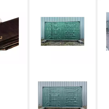
BECK
eiß 1,76m x
Zaun 
3,41
20,4
in 4-5