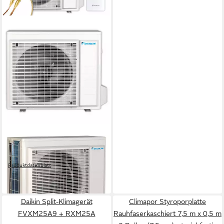
DAIKIN
Split-Klimagerät FTXA50C +
RXA50B8
Produktdatenblatt
5.673,00 €
lieferbar in 4 Wochen
Daikin Split-Klimagerät
Climapor Styroporplatte
FVXM25A9 + RXM25A
Rauhfaserkaschiert 7,5 m x 0,5 m