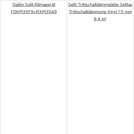
Daikin Split-Klimagerät
Selit Trittschalldämmplatte Selitac
FDXM35F9+RXM35A9
Trittschalldämmung Vinyl 1,5 mm
8,4 m²