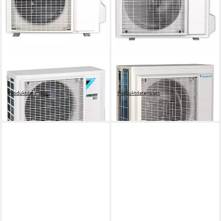
DAIKIN
DAIKIN
Split-Klimagerät FTXA35C +
Split-Klimagerät FTXA50C +
RXA35A8
RXA50B8
Produktdatenblatt
Produktdatenblatt
3.776,92 €
4.725,68 €
lieferbar in 4 Wochen
lieferbar in 4 Wochen