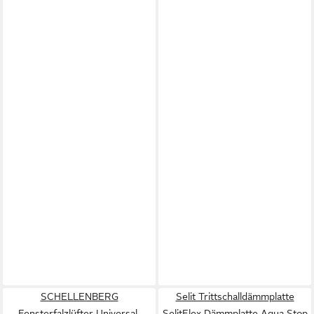
SCHELLENBERG
Selit Trittschalldämmplatte
Fensterfalzlüfter Universal-
SelitFlex Dämmplatte Aqua Stop