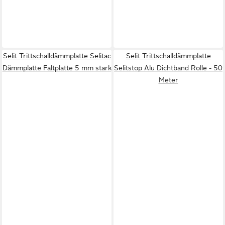
Selit Trittschalldämmplatte Selitac
Selit Trittschalldämmplatte
Dämmplatte Faltplatte 5 mm stark
Selitstop Alu Dichtband Rolle - 50
Meter