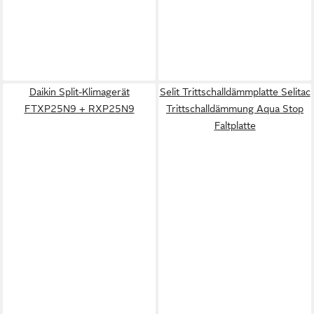
Daikin Split-Klimagerät
Selit Trittschalldämmplatte Selitac
FTXP25N9 + RXP25N9
Trittschalldämmung Aqua Stop
Faltplatte