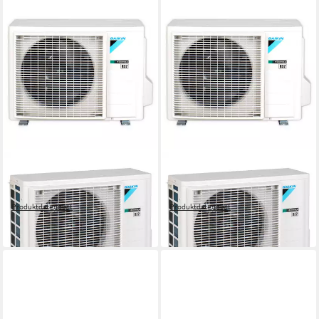
DAIKIN
DAIKIN
Split-Klimagerät FTXA25C +
Split-Klimagerät FTXA35C +
RXA25A8
RXA35A8
Produktdatenblatt
Produktdatenblatt
3.199,50 €
4.270,83 €
lieferbar in 4 Wochen
lieferbar in 4 Wochen