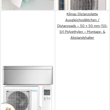
5.328,00 €
(4,81 €/ 1 qm)
in 5-6 Werktagen bei dir
lieferbar in 4 Wochen
Klimas Distanzplatte
Ausgleichsplättchen /
Distanzpads – 50 × 50 mm (50-
St) Polyethylen – Montage- &
Abstandshalter