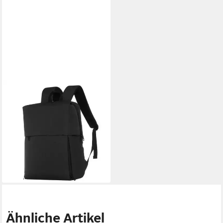
Ladefunktion)
REMAX
Laptoptasche Business
Rucksack – Remax Commuter
DOUBLE-621 Schwarz,
Wasserdichtes Material
39,99 €
55,25 €
-28%
lieferbar - in 4-5 Werktagen bei dir
Ähnliche Artikel