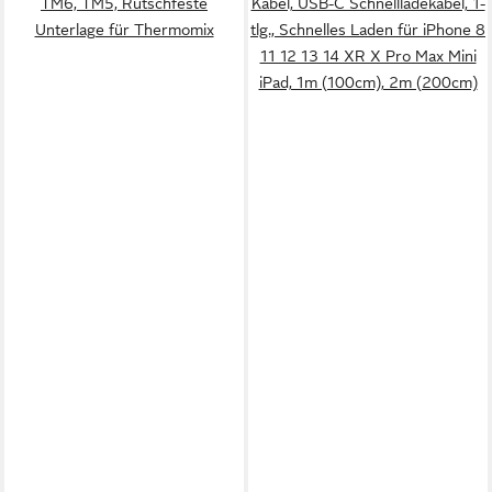
TM6, TM5, Rutschfeste
Kabel, USB-C Schnellladekabel, 1-
Unterlage für Thermomix
tlg., Schnelles Laden für iPhone 8
11 12 13 14 XR X Pro Max Mini
iPad, 1m (100cm), 2m (200cm)