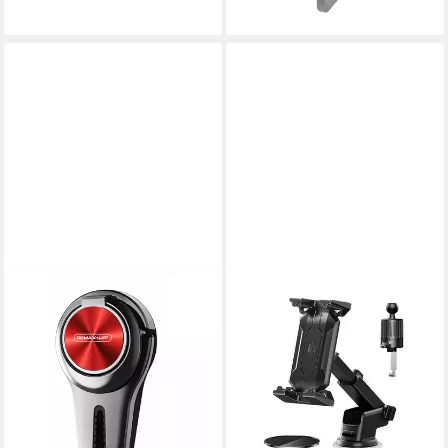
lieferbar - in 4-5 Werktagen bei dir
REMAX
Smartphone-Halterung KFZ
Lüftungsgitter Handy
Halterung Universal Ständer
Auto
4,95 €
12,95 €
-62%
lieferbar - in 4-5 Werktagen bei dir