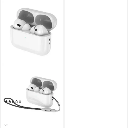
ATHLIX
Pro 2 In-Ear Kopfhörer
Kabellos Bluetooth Headset 2.
Generation In-Ear-Kopfhörer
(4 Std. Laufzeit, Wireless, mit
(15)
Ladecase)
29,99 €
UVP
79,99 €
-63%
lieferbar - in 8-10 Werktagen bei
dir