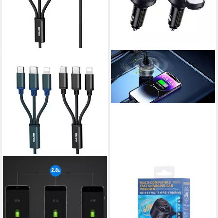
REMAX
REMAX
3in1 Nylon Ladegerät 2.8A
Remax Kfz-Ladegerät Yatoy
Micro USB TYP-C Anschluss
Series mit Duft 60W PD QC
Schnellladekabel Smartphone-
RCC353 1xUSB +
Kabel, (115 cm)
Smartphone-Ladegerät