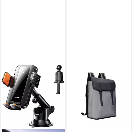
REMAX
Notebook-Rucksack Fashion
Freizeitrucksack Double 620,
Grau, Wasserabweisend,
Laptopfach
35,80 €
48,50 €
-26%
lieferbar - in 4-5 Werktagen bei dir