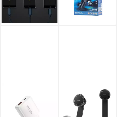
6,99 €
24,95 €
8,95 €
UVP
39,99 €
-22%
-38%
lieferbar - in 4-5 Werktagen bei dir
lieferbar - in 8-10 Werktagen bei
dir