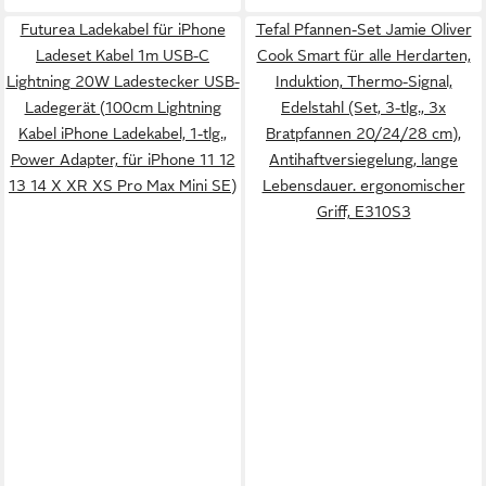
Futurea Ladekabel für iPhone
Tefal Pfannen-Set Jamie Oliver
Ladeset Kabel 1m USB-C
Cook Smart für alle Herdarten,
Lightning 20W Ladestecker USB-
Induktion, Thermo-Signal,
Ladegerät (100cm Lightning
Edelstahl (Set, 3-tlg., 3x
Kabel iPhone Ladekabel, 1-tlg.,
Bratpfannen 20/24/28 cm),
Power Adapter, für iPhone 11 12
Antihaftversiegelung, lange
13 14 X XR XS Pro Max Mini SE)
Lebensdauer. ergonomischer
Griff, E310S3