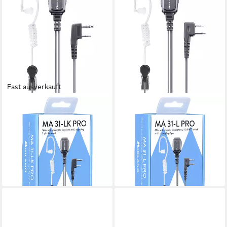
Fast ausverkauft
MIDLAND
MIDLAND
Funkgerät Midland
Funkgerät Midland
Headset/Sprechgarnitur MA
Headset/Sprechgarnitur MA
31-LK Pro Security Headset,
31-L Pro Security Headset
Kenwood
C1497
29,31 €
ab 26,73 €
lieferbar - in 2-3 Werktagen bei dir
lieferbar - in 2-3 Werktagen bei dir