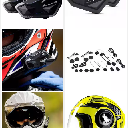
MIDLAND
MIDLAND
Gegensprechanlage Midland
Funkgerät BT Mini Bluetooth
C1529.01 BTR1 Advanced
Twinset
200,79 €
Bluetooth Kommunikation
18,34 €
mtl. in 12 Raten
Motorrad-Funkse
lieferbar - in 2-3 Werktagen bei dir