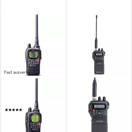
Fast ausverkauft
MIDLAND
Walkie Talkie Midland G9 Pro
C1385 PMR/LPD-
Handfunkgerät
(1)
93,97 €
lieferbar - in 2-3 Werktagen bei dir