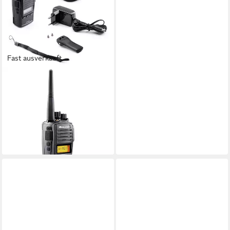
Fast ausverkauft
MIDLAND
Walkie Talkie Midland G18 Pro
NC, PMR446 Funkgerät
C1145.04 PMR-Funkgerät
144,89 €
13,23 €
mtl. in 12 Raten
lieferbar - in 2-3 Werktagen bei dir