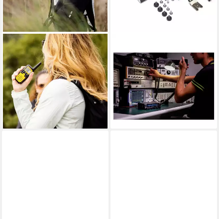
MIDLAND
MIDLAND
Walkie Talkie Midland XT50
Funkgerät Midland 8001 Pro
Pro Koffer Gelb C1464.01
SSB CB-Funkgerät C1633
PMR/LPD-Handfunkgerät 2er
CB-Funkgerät
315,80 €
Set
15,69 €
mtl. in 24 Raten
136,78 €
lieferbar - in 2-3 Werktagen bei dir
12,49 €
mtl. in 12 Raten
lieferbar - in 2-3 Werktagen bei dir