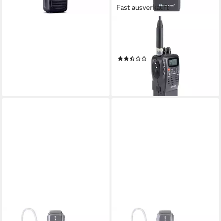
Fast ausverkauft
MIDLAND
Funkgerät Alan 42 DS CB-
Handfunkgerät
(5)
ab 128,84 €
11,77 €
mtl. in 12 Raten
lieferbar - in 2-3 Werktagen bei dir