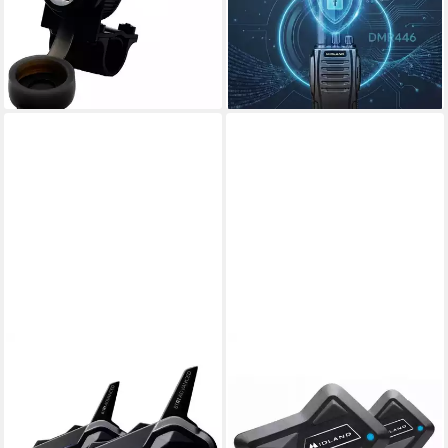
15,57 €
mtl. in 12 Raten
QC3.0 12-24 Volt
lieferbar - in 2-3 Werktagen bei dir
Belastbarkeit
ab 33,44 €
lieferbar - in 2-3 Werktagen bei dir