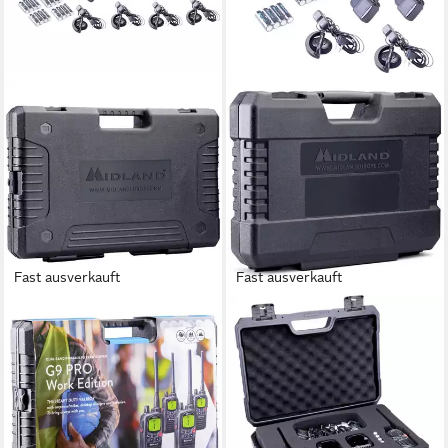
Fast ausverkauft
Fast ausverkauft
MIDLAND
MIDLAND
Walkie Talkie Midland G9 Pro
Walkie Talkie Midland G9 Pro
4er Kofferset C1385.05
2er Kofferset C1385.04
PMR-Funkgerät
PMR-Funkgerät 2er Set
436,91 €
232,90 €
15,68 €
mtl. in 36 Raten
21,27 €
mtl. in 12 Raten
lieferbar - in 3-4 Werktagen bei dir
lieferbar - in 2-3 Werktagen bei dir