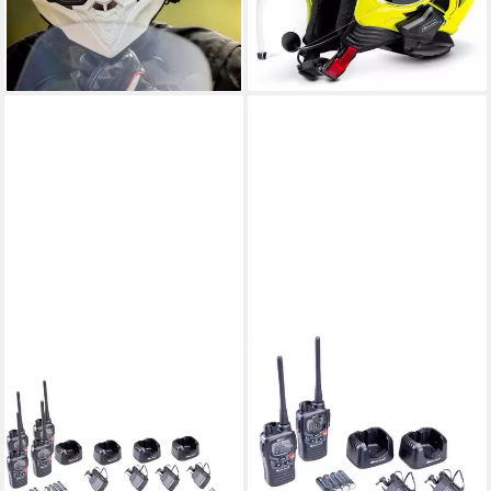
301,14 €
(150,57 €/ 1 Stk)
14,96 €
mtl. in 24 Raten
lieferbar - in 2-3 Werktagen bei dir