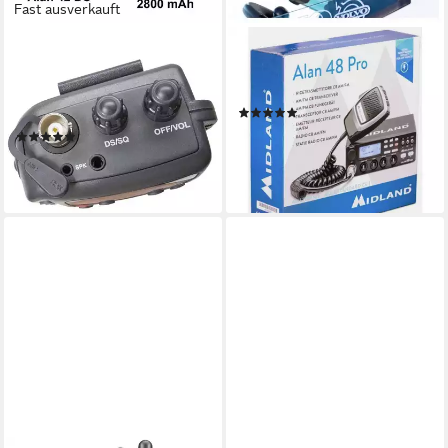
Fast ausverkauft
MIDLAND
MIDLAND
Funkgerät Midland Alan 42
Funkgerät Midland Alan 48
DS Power Bundle C1267.S1
Pro C422.16 CB-Funkgerät
(1)
CB-Handfunkgerät
147,15 €
(2)
13,44 €
mtl. in 12 Raten
189,80 €
lieferbar - in 2-3 Werktagen bei dir
17,33 €
mtl. in 12 Raten
lieferbar - in 2-3 Werktagen bei dir