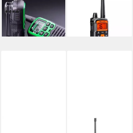
Funkgerät XT 30
Funkgerät XT 70 Pro 2er
(1)
Kofferset
48,99 €
ab 141,50 €
lieferbar - in 2-3 Werktagen bei dir
12,92 €
mtl. in 12 Raten
lieferbar - in 2-3 Werktagen bei dir