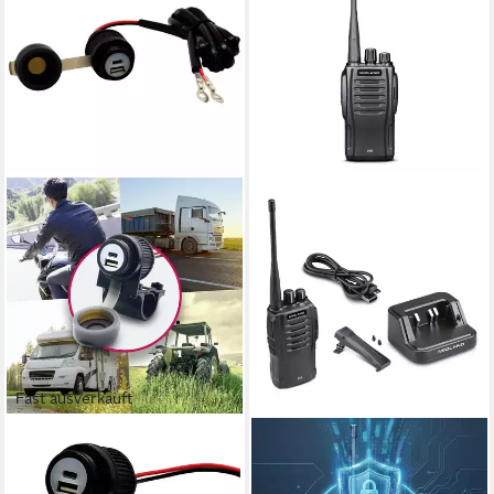
Fast ausverkauft
ALBRECHT
MIDLAND
Kfz-Relais Albrecht Motorrad
Funkgerät D10
ab 170,44 €
Duo USB A+C Steckdose