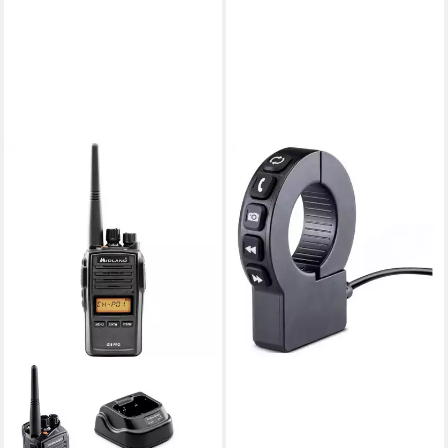
MIDLAND
Midland Motorrad-Navi
Navigationsgerät
27,43 €
lieferbar - in 2-3 Werktagen bei dir