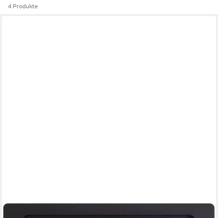
4 Produkte
DISPLINE
Tablet-Halterung for iPad 10.2″ / 10.5″ Black Powder Coated
DSP-1-10-1002-02, (abschließbar)
ab 180,77 €
lieferbar - in 2-3 Werktagen bei dir