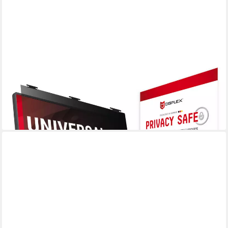
DISPLEX
Displayschutzfolie Privacy Safe Blickschutzfilter für Universell für
Monitore mit 22 (16:10), Blickschutzfolie, Schutzfolie,
Bildschirmschutz, kratz- & stoßfest
ab 89,95 €
lieferbar - in 4-5 Werktagen bei dir