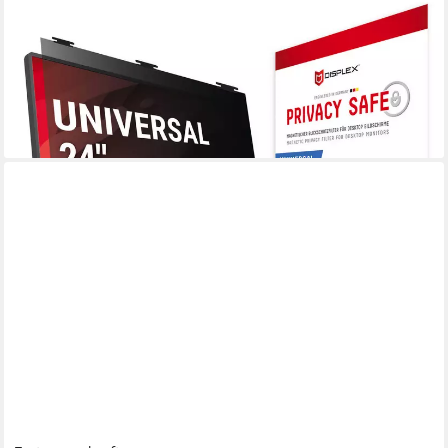
Displayschutzfolie Privacy Safe Blickschutzfilter für Universell für
Monitore mit 24 (16:9), Blickschutzfolie, Schutzfolie,
Bildschirmschutz, kratz- & stoßfest
111,83 €
lieferbar - in 4-5 Werktagen bei dir