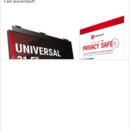
Fast ausverkauft
DISPLEX
Displayschutzfolie Privacy Safe Blickschutzfilter für Universell für
Monitore mit 21,5 (16:9), Blickschutzfolie, Schutzfolie,
Bildschirmschutz, kratz- & stoßfest
ab 64,90 €
UVP
99,00 €
-34%
lieferbar - in 3-4 Werktagen bei dir