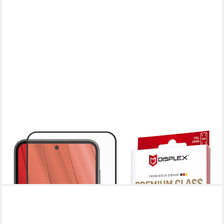
DISPLEX
Displayschutzglas Real Glass Full Cover, Displayschutzfolie,
Schutzfolie, Bildschirmschutz, kratz- & stoßfest
19,15 €
lieferbar - in 2-3 Werktagen bei dir