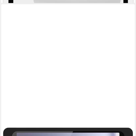
DISPLINE
Standfuß Displine Companion Wall 2.0 Tablet Wandhalterung
Samsung Galaxy Tab A9
250,31 €
lieferbar - in 2-3 Werktagen bei dir