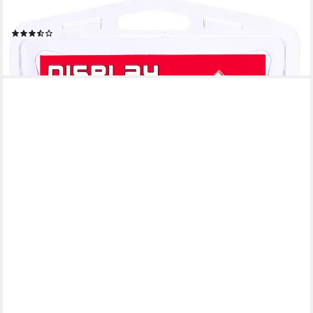
DISPLEX
Flüssiger Displayschutz Display-Politur Einzeltube
(3)
7,73 €
lieferbar - in 2-3 Werktagen bei dir
DISPLEX