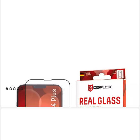
DISPLEX
Displayschutzglas Real Glass FC - 13 Pro Max/14 Plus für iPhone
14 Plus
(1)
35,95 €
lieferbar - in 3-4 Werktagen bei dir