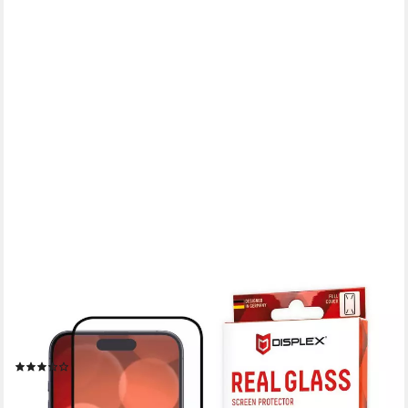
DISPLEX
Displayschutzglas Real Glass FC für Apple iPhone 15, Apple
iPhone 15 Pro, Displayschutzfolie Displayschutz kratzer-resistent
10H splitterfest
(7)
ab 22,17 €
lieferbar - in 2-3 Werktagen bei dir