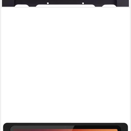
DISPLINE
Tablet-Halterung for Samsung Tab A9+ 11″ Black Powder Coated
w. USB-C to
250,31 €
lieferbar - in 2-3 Werktagen bei dir