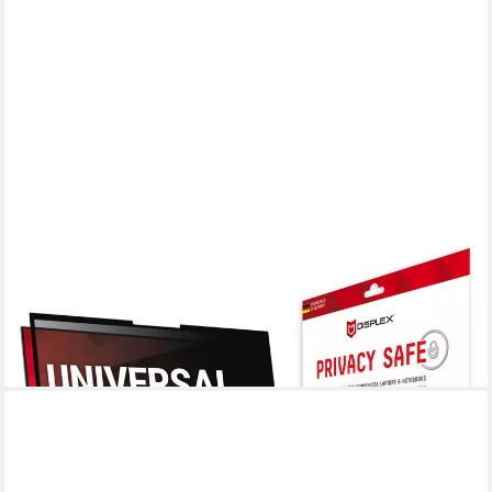
DISPLEX
Displayschutzfolie Privacy Safe, universal, 16:10, Blickschutzfolie,
Schutzfolie, Bildschirmschutz
ab 35,41 €
UVP
54,99 €
-36%
lieferbar - in 3-4 Werktagen bei dir