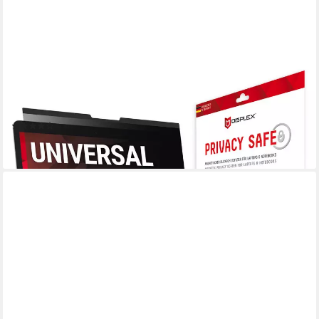
DISPLEX
Displayschutzfolie Privacy Safe Universal (magnetisch) 14 Zoll
16:10, Displayschutz, Schutzfolie, Bildschirmschutz, kratz- &
stoßfest
(1)
ab 41,94 €
lieferbar - in 2-3 Werktagen bei dir