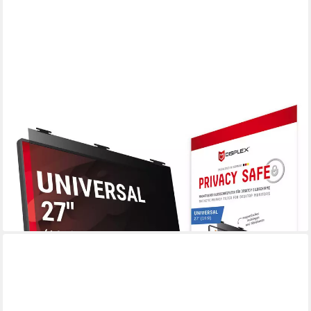
DISPLEX
Displayschutzfolie Privacy Safe Blickschutzfilter für Universell für
Monitore mit 27 (16:9), Blickschutzfolie, Schutzfolie,
Bildschirmschutz, kratz- & stoßfest
ab 89,99 €
UVP
129,00 €
-30%
lieferbar - in 3-4 Werktagen bei dir