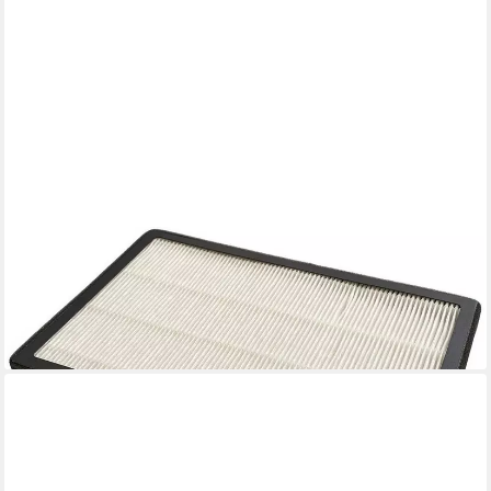
DISPLEX
Flüssiger Displayschutz DISPLEX Vorfilter f. Clean Room DFC-
01
14,62 €
lieferbar - in 4-5 Werktagen bei dir