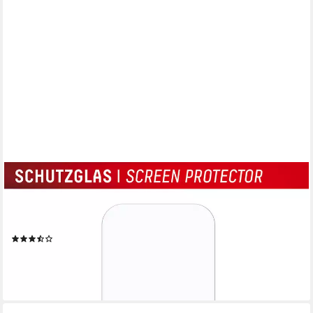
DISPLEX
Displayschutzglas Real Glass Screen Protection für Apple iPhone
16 Pro, Displayschutzfolie, Schutzfolie, Bildschirmschutz, kratz- &
stoßfest
(49)
ab 13,99 €
UVP
20,99 €
-33%
lieferbar - in 3-4 Werktagen bei dir