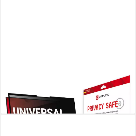
DISPLEX
Displayschutzfolie Privacy Safe, universal, 16:10, Blickschutzfolie,
Schutzfolie, Bildschirmschutz
ab 41,16 €
UVP
64,99 €
-37%
lieferbar - in 3-4 Werktagen bei dir