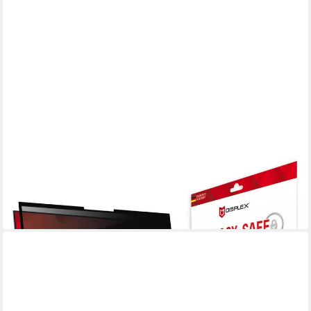
DISPLEX
Displayschutzfolie Privacy Safe, universal, 16:10, Blickschutzfolie,
Schutzfolie, Bildschirmschutz
40,34 €
lieferbar - in 2-3 Werktagen bei dir