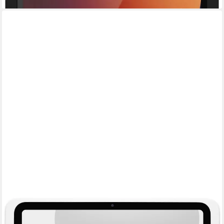
DISPLINE
Standfuß Displine Dame Wall 2.0 Tablet Wandhalterung Apple
iPad Pro 13" (2024)
426,71 €
lieferbar - in 2-3 Werktagen bei dir