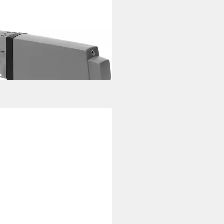
REIN
rein UAS 582 Universal-
sesystem. Flachantenne
99 €
 €
mtl. in 12 Raten
 Werktagen bei dir