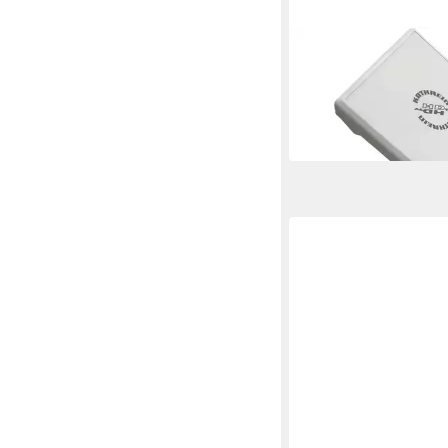
KATHREIN
Kathrein BAS 65 Flac
Satellitenschüssel D
283,92 €
14,10 €
mtl. in 24 Raten
in 3-4 Werktagen bei dir