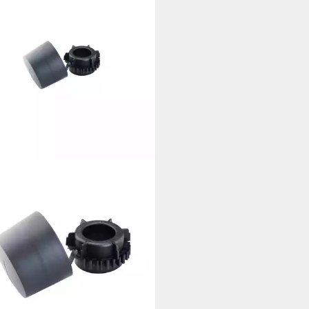
REIN
enmast Kathrein Mastkappe für
0 mm ZTC 08
6 €
 Werktagen bei dir