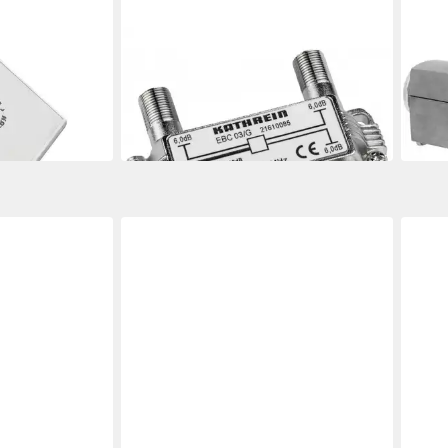
KATHREIN
KATH
hantenne
SAT-Verteiler Kathrein EBC 03/G
Kath
achantenne
Antennenverteiler
Spei
ab 11,30 €
220,
in 2-3 Werktagen bei dir
20,18
in 3-4