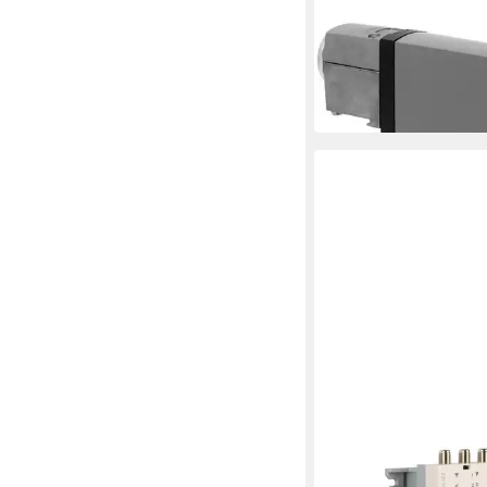
KATHREIN
UAS 584 - Quad-LNB -
Universal-Quattro-LN
147,95 €
13,51 €
mtl. in 12 Raten
in 2-3 Werktagen bei dir