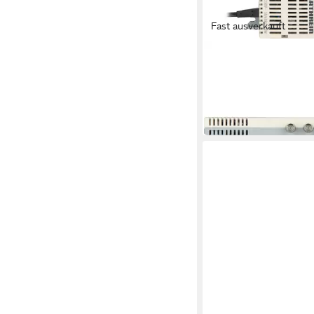
Fast ausverkauft
KATHREIN
SAT-Multischalter Ka
2508 Multischalter
ab 159,99 €
14,61 €
mtl. in 12 Raten
in 3-4 Werktagen bei dir