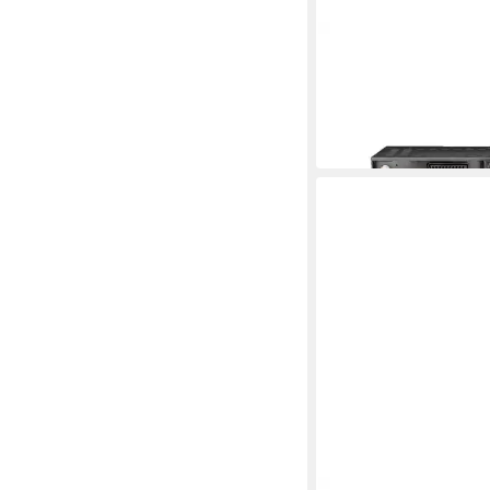
KATHREIN
kathrein ufs 810 plus 
receiver schwarz. SAT
ab 78,94 €
in 3-4 Werktagen bei dir