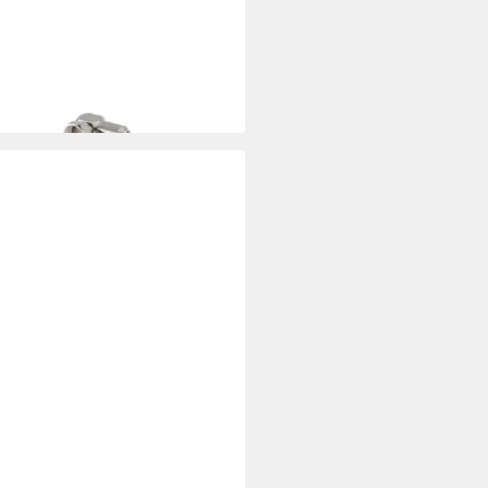
REIN
rein F-Winkelstecker EMU 02
Antenne
6,62 €
 Werktagen bei dir