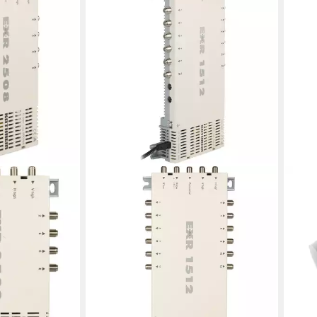
KATH
Fahn
48/6
22,2
in 4-5