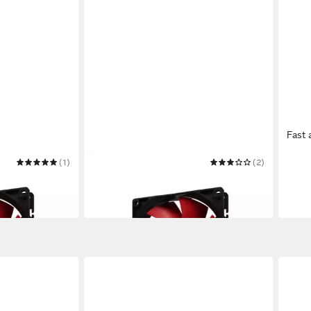
Fast 
(1)
XILENCE
(2)
XILE
.R
Gehäuselüfter XPF120.R
XP60
ab 2,47 €
ab 3
in 3-4 Werktagen bei dir
in 3-4