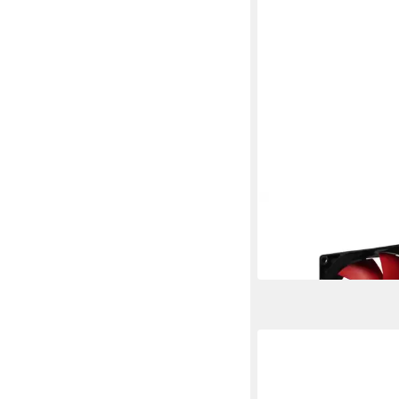
XILENCE
Gehäuselüfter XPF92
ab 2,08 €
in 3-4 Werktagen bei dir