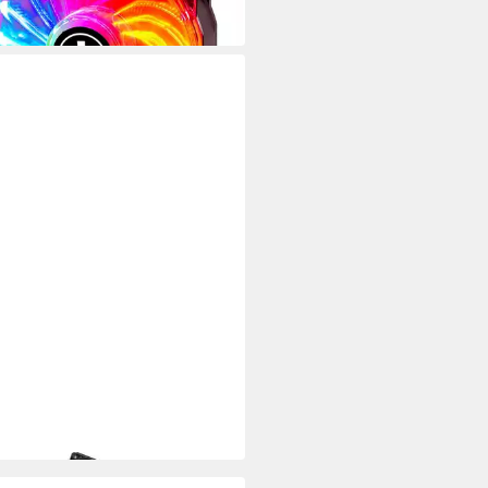
5,28 €
 Werktagen bei dir
NCE
uselüfter XPF40.W
31 €
 Werktagen bei dir