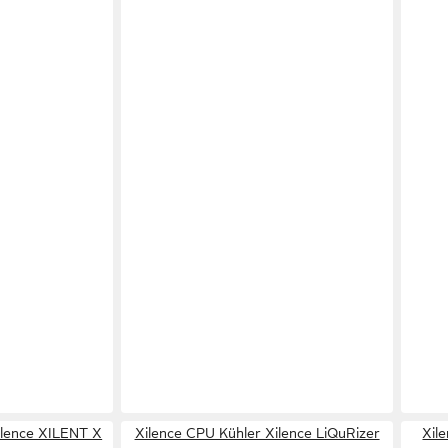
ilence XILENT X
Xilence CPU Kühler Xilence LiQuRizer
Xil