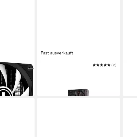
Fast ausverkauft
XILENCE
(2)
XILE
XP650R6.2 Netzteil
Gehä
ab 42,65 €
ab 4
in 3-4 Werktagen bei dir
in 3-4