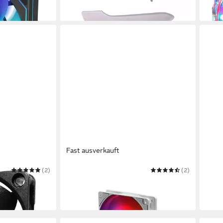
(1.726,67 €/ 1 kg)
ab 1
in 3-4 Werktagen bei dir
in 3-4
Fast ausverkauft
(2)
XILENCE
(2)
XILE
0S.W
Gehäuselüfter XF064
Gehä
ab 4,98 €
ab 1,
in 2-3 Werktagen bei dir
in 3-4