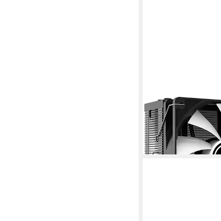
XILENCE
Gehäuselüfter XC056
M704PRO.ARGB
ab 21,63 €
in 3-4 Werktagen bei dir