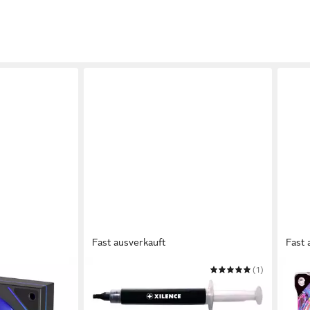
Fast ausverkauft
Fast 
XILENCE
(1)
XILE
 Reverse
Wärmeleitpaste XZ018 / ZUB-XPTP
Gehä
2,59 €
Lüfte