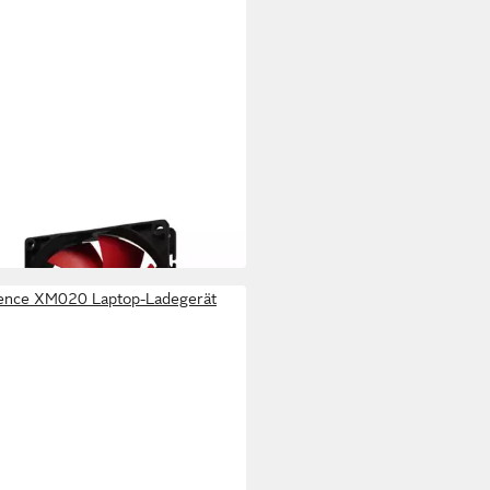
NCE
uselüfter XPF120.R.PWM
,99 €
 Werktagen bei dir
lence XM020 Laptop-Ladegerät