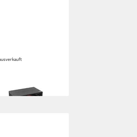
ausverkauft
NCE
0R6 Netzteil
6,65 €
 Werktagen bei dir