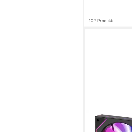
102 Produkte
XILENCE
Gehäuselüfter XF078
Gehäuselüfter