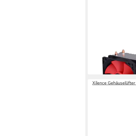
XILENCE
Gehäuselüfter I402
ab 11,19 €
in 3-4 Werktagen bei dir
Xilence Gehäuselüft