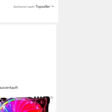
Topseller
Sortieren nach:
ausverkauft
NCE
(3)
uselüfter XPF120G.ARGB.PWM
r Hydro Bearing