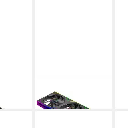
XILENCE
XILE
60R.ARGB
Gehäuselüfter Gaming Series XF072
Gehä
ab 1
ARGB Lüfter 3er Pack
in 3-4
ab 23,32 €
in 3-4 Werktagen bei dir