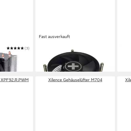
Fast ausverkauft
(3)
XILENCE
XILE
Gehäuselüfter I200
Gehä
ab 4,14 €
ab 3
in 3-4 Werktagen bei dir
in 3-4
er XPF92.R.PWM
Xilence Gehäuselüfter M704
Xi