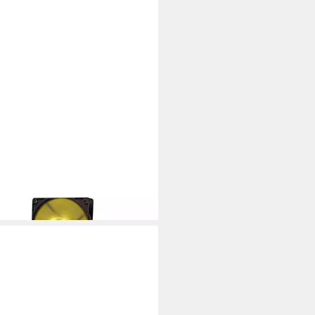
NCE
uselüfter XF063
,89 €
 Werktagen bei dir