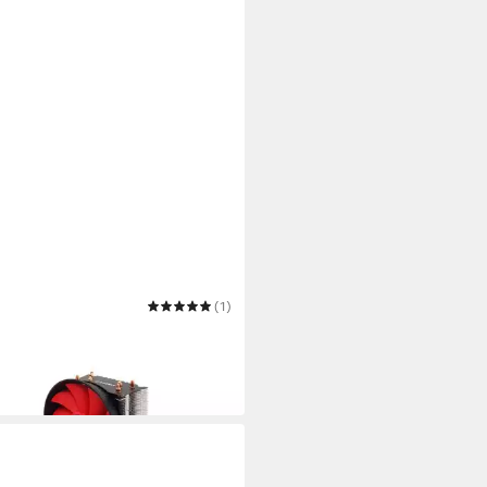
NCE
(1)
uselüfter M403PRO
6,90 €
 Werktagen bei dir