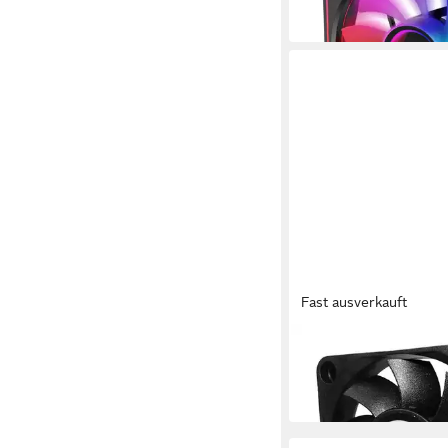
ab 5,00 €
in 3-4 Werktagen bei dir
Fast ausverkauft
XILENCE
Gehäuselüfter XPF6
ab 1,49 €
in 3-4 Werktagen bei dir