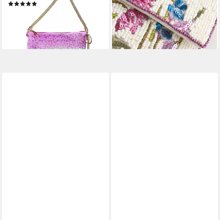
(3)
Blumenmuster (1-tlg)
39,90 €
95,00 €
lieferbar - in 2-3 Werktagen bei dir
lieferbar - in 2-3 Werktagen bei dir