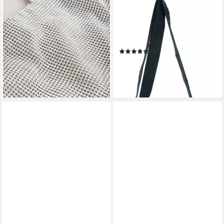
NEXT
GURU-SHOP
Schultertasche Glitzernde
Schultertasche Boho
Schultertasche (1-tlg)
Schultertasche, Hippie
74,00 €
Tasche, bestickte..
lieferbar - in 2-3 Werktagen bei dir
(10)
29,90 €
lieferbar - in 2-3 Werktagen bei dir