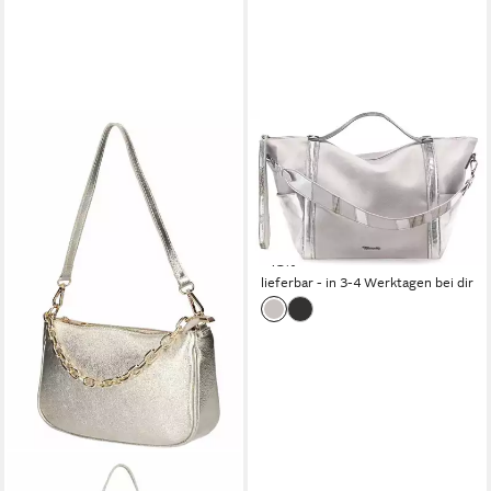
TAMARIS
Schultertasche Donata,
Damen Handbag L
Schultertasche metallic
39,95 €
69,95 €
-43%
lieferbar - in 3-4 Werktagen bei dir