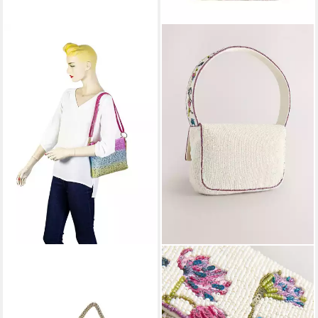
COLLEZIONE ALESSANDRO
NEXT
Schultertasche Bling, mit
Schultertasche
tausenden Strass
Perlenbestickte
Glitzersteinen
Schultertasche mit