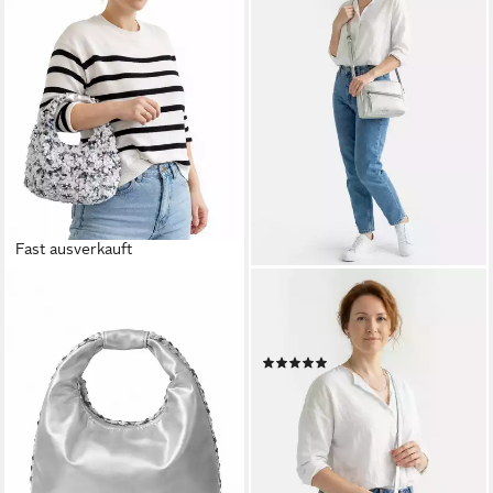
Fast ausverkauft
TONI&FRIENDS
TAMARIS
Schultertasche Pailetten,
Umhängetasche TAS Alessia
ovale Schultertasche mit
(1-tlg)
(9)
Pailetten
21,57 €
UVP
35,95 €
28,95 €
-40%
lieferbar - in 2-3 Werktagen bei dir
lieferbar - in 3-4 Werktagen bei dir
+9