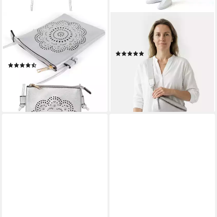
STYLEBREAKER
TAMARIS
Mini Bag Mini Umhängetasche
Umhängetasche TAS Alessia
Blumen Cutout und Strass (1-
(1-tlg)
(4)
tlg)
21,57 €
UVP
35,95 €
(17)
19,95 €
-40%
lieferbar - in 2-3 Werktagen bei dir
lieferbar - in 3-4 Werktagen bei dir
+1
+8