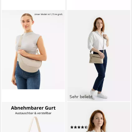
Sehr beliebt
EXPATRIÉ
TAMARIS
Umhängetasche Lea Medium
Umhängetasche TAS Alessia
Half Moon Bag
(1-tlg)
(50)
Schultertasche, Elegante