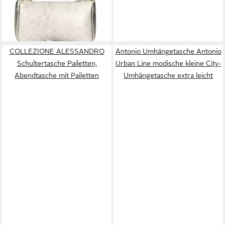
-31%
Schmucktasche
lieferbar - in 2-3 Werktagen bei dir
+19
COLLEZIONE ALESSANDRO
Antonio Umhängetasche Antonio
Schultertasche Pailetten,
Urban Line modische kleine City-
Abendtasche mit Pailetten
Umhängetasche extra leicht