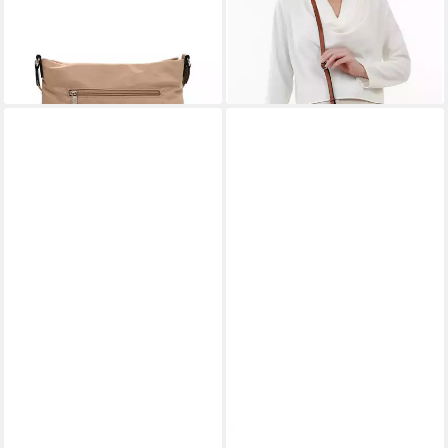
23,97 €
23,96 €
UVP
39,95 €
UVP
29,95 €
-40%
-20%
lieferbar - in 2-3 Werktagen bei dir
lieferbar - in 2-3 Werktagen bei dir
+1
+9