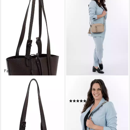
Fast ausverkauft
TAMARIS
TAMARIS
Schultertasche Janika (Set, 2-
Umhängetasche TAS Nele,
tlg)
Logo Anhänger
(19)
48,97 €
UVP
69,95 €
31,95 €
UVP
39,95 €
-30%
-20%
lieferbar - in 2-3 Werktagen bei dir
lieferbar - in 2-3 Werktagen bei dir
+2
+7