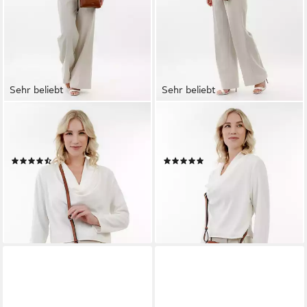
Sehr beliebt
Sehr beliebt
TAMARIS
TAMARIS
Umhängetasche TAS Alessia
Umhängetasche TAS Alessia
(1-tlg)
(1-tlg)
(55)
(29)
23,96 €
23,96 €
UVP
29,95 €
UVP
29,95 €
-20%
-20%
lieferbar - in 2-3 Werktagen bei dir
lieferbar - in 2-3 Werktagen bei dir
+9
+11