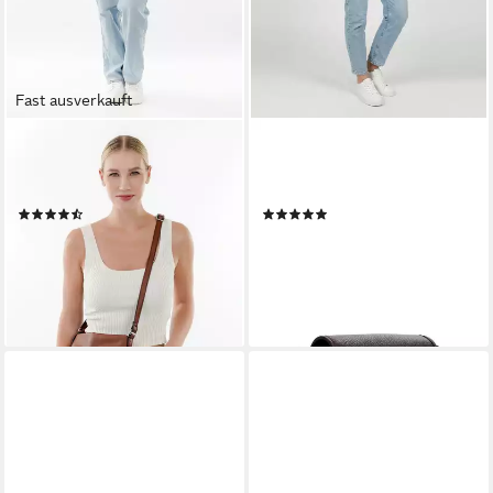
Fast ausverkauft
TAMARIS
TAMARIS
Umhängetasche TAS Nele,
Umhängetasche TAS Galina
Logo Anhänger
(1-tlg)
(9)
(4)
39,95 €
58,46 €
UVP
49,95 €
lieferbar - in 2-3 Werktagen bei dir
-20%
lieferbar - in 2-3 Werktagen bei dir
+8