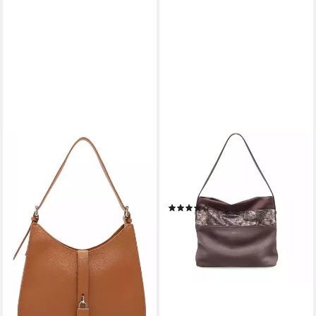
TAMARIS
Schultertasche Khema (Set),
Damen Handtasche Hobo Bag
Schultertasche pepper comb.
(1)
26,95 €
59,95 €
-55%
lieferbar - in 3-4 Werktagen bei dir