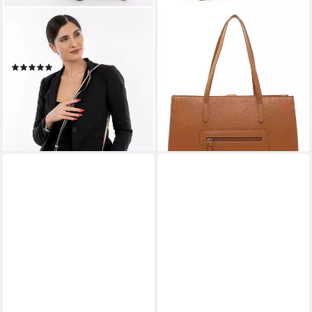
TAMARIS
TAMARIS
Umhängetasche TAS Nele (1-
Schultertasche Jasmina
31,98 €
tlg)
UVP
79,95 €
(4)
-60%
30,56 €
UVP
35,95 €
lieferbar - in 2-3 Werktagen bei dir
-15%
lieferbar - in 2-3 Werktagen bei dir
+6