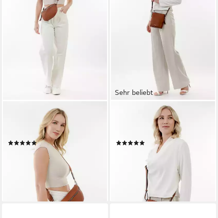
Sehr beliebt
TAMARIS
TAMARIS
Umhängetasche TAS Alessia
Umhängetasche TAS Alessia
(1-tlg)
(1-tlg)
(4)
(29)
28,76 €
23,96 €
UVP
35,95 €
UVP
29,95 €
-20%
-20%
lieferbar - in 2-3 Werktagen bei dir
lieferbar - in 2-3 Werktagen bei dir
+9
+11