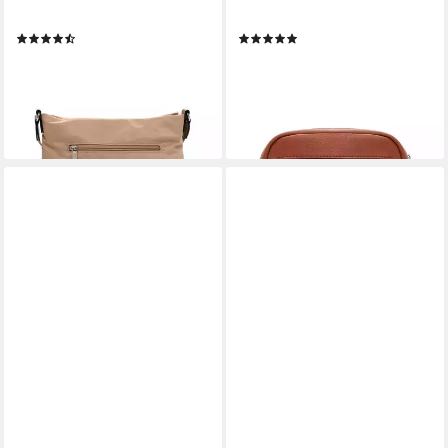
(1-tlg)
(1-tlg)
(2)
(9)
23,97 €
28,76 €
UVP
39,95 €
UVP
35,95 €
-40%
-20%
lieferbar - in 2-3 Werktagen bei dir
lieferbar - in 2-3 Werktagen bei dir
+1
+9