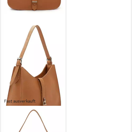
Fast ausverkauft
TAMARIS
Schultertasche Jasmina
34,98 €
UVP
69,95 €