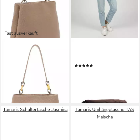
Fast ausverkauft
TAMARIS
TAMARIS
Umhängetasche Jessica
Umhängetasche TAS
29,98 €
UVP
59,95 €
Giuseppa (1-tlg)
(2)
-50%
25,00 €
UVP
39,95 €
lieferbar - in 2-3 Werktagen bei dir
-37%
lieferbar - in 2-3 Werktagen bei dir
+4
Tamaris Schultertasche Jasmina
Tamaris Umhängetasche TAS
Maischa