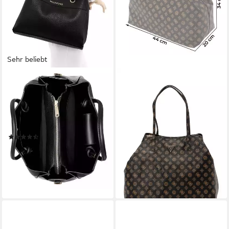
Sehr beliebt
VALENTINO BAGS
GUESS
Henkeltasche ALEXIA,
Handtasche VICTTORIA (1-
Umhängetasche
tlg)
145,00 €
Schultertasche mit
165,00 €
goldfarbenen Details
-12%
(82)
leider ausverkauft
143,65 €
UVP
155,00 €
-7%
lieferbar - in 2-3 Werktagen bei dir