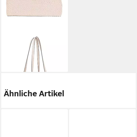
GUESS
Shopper Large 2 In 1 Tote
Bag (Set, 2-tlg)
175,00 €
lieferbar - in 2-3 Werktagen bei dir
Ähnliche Artikel