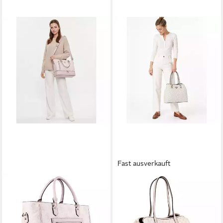
Fast ausverkauft
GUESS
GUESS
Shopper Berta, Polyurethan
Shopper G Wave II,
180,00 €
Polyurethan
lieferbar - in 2-3 Werktagen bei dir
180,00 €