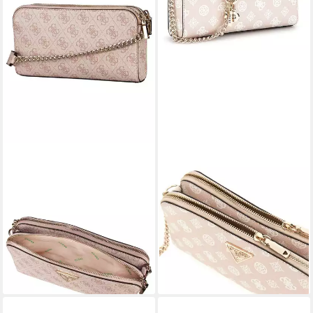
GUESS
GUESS
Handtasche Eco Erica ES,
Umhängetasche Status
Abendtaschen
Crossbody
87,50 €
87,50 €
UVP
125,00 €
UVP
125,00 €
-30%
-30%
lieferbar - in 2-3 Werktagen bei dir
lieferbar - in 2-3 Werktagen bei dir