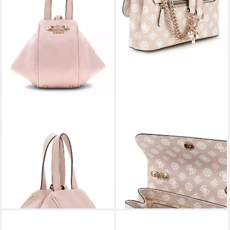
GUESS
GUESS
Handtasche Top Handle Pouch
Umhängetasche Convertible
135,00 €
Crossbody Flap
lieferbar - in 2-3 Werktagen bei dir
135,00 €
lieferbar - in 2-3 Werktagen bei dir