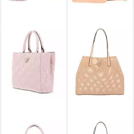
GUESS
GUESS
Handtasche Deesa
Shopper Vikky (Set, 2-tlg)