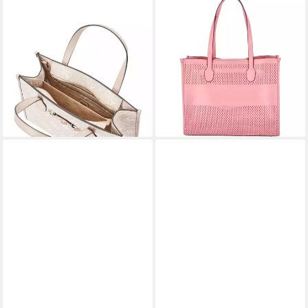
GUESS
GUESS
Handtasche Izzy (1-tlg)
Umhängetasche GUESS
108,50 €
UVP
155,00 €
Damen Shopper Katey Perf
-30%
pink (1, 1-tlg., 1)
lieferbar - in 2-3 Werktagen bei dir
115,50 €
UVP
165,00 €
-30%
lieferbar - in 2-3 Werktagen bei dir