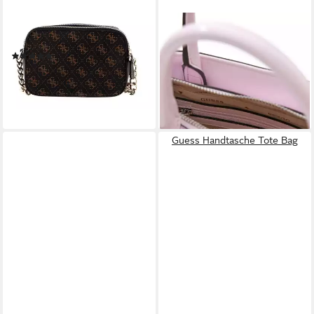
GUESS
GUESS
Umhängetasche Noelle
Handtasche Mini Tote
(1)
113,05 €
UVP
135,00 €
84,00 €
UVP
120,00 €
-16%
-30%
lieferbar - in 2-3 Werktagen bei dir
lieferbar - in 2-3 Werktagen bei dir
Guess Handtasche Tote Bag