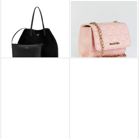
GUESS
VALENTINO BAGS
Umhängetasche GUESS
Umhängetasche Pretty
59,00 €
Shopper Victtoria Large Black
79,90 €
(1, 1-tlg., 1)
-26%
lieferbar - in 2-3 Werktagen bei dir
ab 140,25 €
165,00 €
-15%
lieferbar - in 3-4 Werktagen bei dir