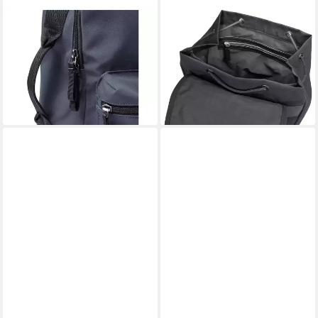
SANDQVIST
SANDQVIST
Rucksack August - Rucksack
Rucksack Everyday Bp
154,99 €
13" 40 cm (navy with black
UVP
189,00 €
webbing)
-18%
lieferbar - in 2-3 Werktagen bei dir
97,04 €
lieferbar - in 2-3 Werktagen bei dir