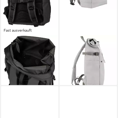
Fast ausverkauft
SANDQVIST
SANDQVIST
Rucksack Stream Rolltop
Rucksack Icon Rolltop -
Backpack L
Rucksack M 14" 60 cm (light
160,65 €
UVP
189,00 €
grey)
113,49 €
-15%
lieferbar - in 2-3 Werktagen bei dir
lieferbar - in 2-3 Werktagen bei dir
+3