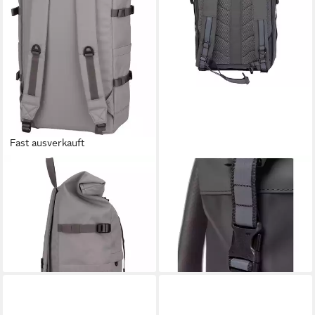
Fast ausverkauft
SANDQVIST
SANDQVIST
Rucksack Icon BP L
Laptoprucksack Konrad -
152,99 €
UVP
179,00 €
Rucksack 14" 56 cm (multi
-15%
dark)
lieferbar - in 2-3 Werktagen bei dir
113,49 €
lieferbar - in 2-3 Werktagen bei dir