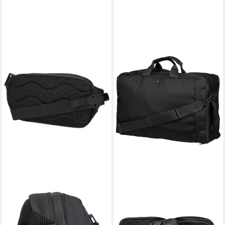
SANDQVIST
SANDQVIST
Rucksack Stream Crossbody
Rucksack Go 3-Way Bag L
92,90 €
279,65 €
UVP
329,00 €