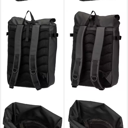
SANDQVIST
SANDQVIST
Rucksack Stream Slim Rolltop
Rucksack Stream Slim Rolltop
L
M
143,65 €
135,90 €
UVP
169,00 €
UVP
159,00 €