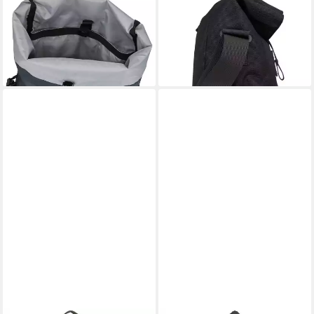
SANDQVIST
SANDQVIST
Rucksack Konrad
Rucksack Icon Sacoche
110,99 €
92,90 €
UVP
159,00 €
lieferbar - in 2-3 Werktagen bei dir
-30%
lieferbar - in 2-3 Werktagen bei dir