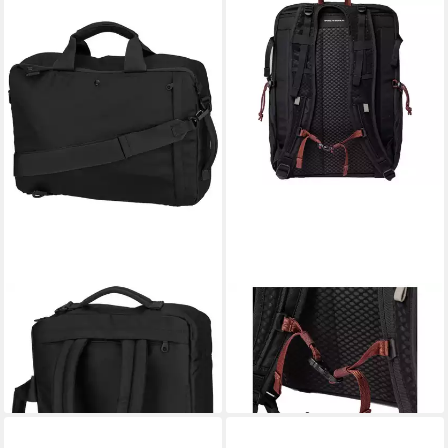
SANDQVIST
SANDQVIST
Rucksack Go 3-Way Bag 30 L
Rucksack Ridge Hike -
ab 189,65 €
Rucksack 16" 42 cm (black)
lieferbar - in 2-3 Werktagen bei dir
157,92 €
lieferbar - in 2-3 Werktagen bei dir