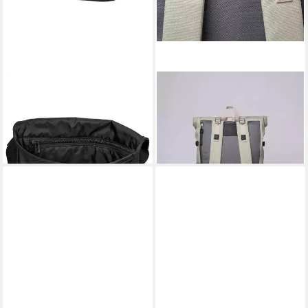
SANDQVIST
SANDQVIST
Rucksack Stream Mini
Freizeitrucksack BERNT
67,99 €
129,99 €
UVP
79,00 €
UVP
179,00 €
-14%
-27%
lieferbar - in 2-3 Werktagen bei dir
lieferbar - in 6-7 Werktagen bei dir