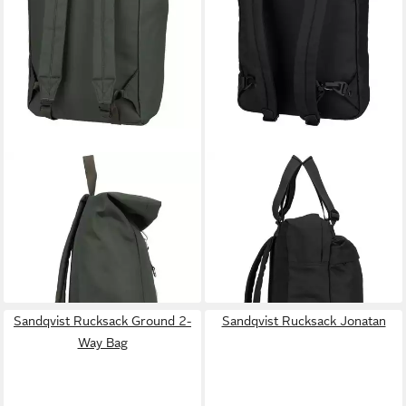
SANDQVIST
SANDQVIST
Rucksack Ground L
Rucksack Go 2-Way Tote
97,04 €
160,65 €
UVP
189,00 €
lieferbar - in 2-3 Werktagen bei dir
-15%
lieferbar - in 2-3 Werktagen bei dir
Sandqvist Rucksack Ground 2-
Sandqvist Rucksack Jonatan
Way Bag