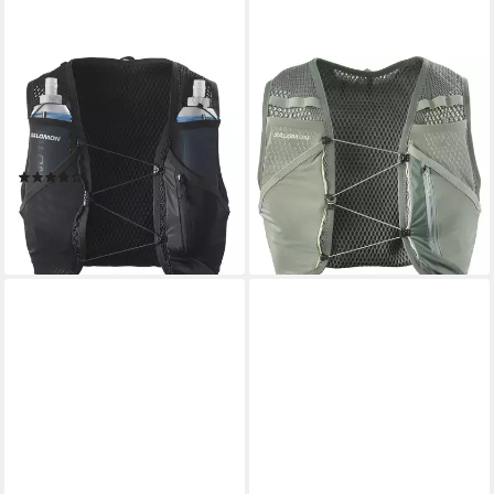
SALOMON
SALOMON
Trinkrucksack ACTIVE SKIN
Trinkrucksack ACTIVE SKIN 4
8, mit Trinksystem, inklusive
NO FLASKS, für sportliche
Soft Flask, 8 Liter Volumen
Aktivitäten, aus Polyester, mit
(5)
neutralem Schnitt
ab 92,99 €
UVP
115,00 €
69,99 €
-19%
lieferbar - in 1-2 Werktagen bei dir
lieferbar - in 1-2 Werktagen bei dir