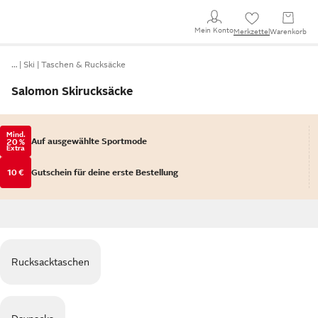
Mein Konto
Merkzettel
Warenkorb
…
Ski
Taschen & Rucksäcke
Salomon Skirucksäcke
Mind.
Auf ausgewählte Sportmode
20 %
Extra
10 €
Gutschein für deine erste Bestellung
Rucksacktaschen