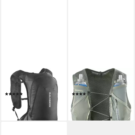
SALOMON
SALOMON
Sportrucksack CROSS 12, aus
Trinkrucksack, aus Polyester,
Polyester
auch in großen Größen
(1)
(1)
73,99 €
ab 80,99 €
UVP
100,00 €
lieferbar - in 1-2 Werktagen bei dir
-19%
lieferbar - in 1-2 Werktagen bei dir