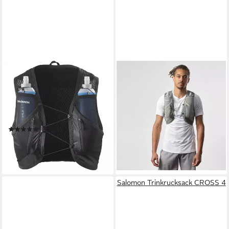
SALOMON
SALOMON
Trinkrucksack ACTIVE SKIN
Trinkrucksack ACT SKIN 12
12, mit Trinksystem inklusive,
NO FLASKS, für sportliche
Trinksystemvorbereitung bis
Aktivitäten
ab 93,96 €
5 Liter
UVP
110,00 €
(4)
-15%
ab 104,99 €
UVP
130,00 €
lieferbar - in 1-2 Werktagen bei dir
-19%
lieferbar - in 1-2 Werktagen bei dir
Salomon Trinkrucksack CROSS 4