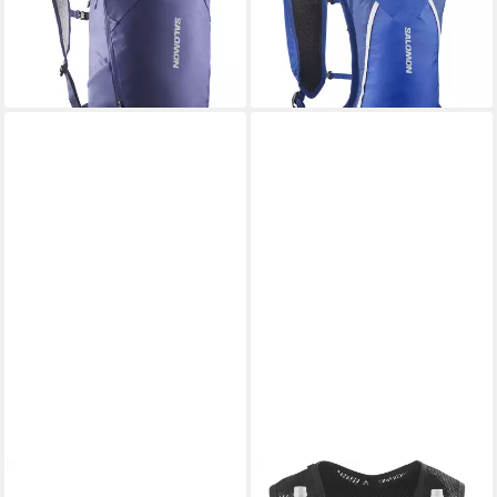
41,99 €
20, aus Polyester
UVP
60,00 €
64,99 €
UVP
75,00 €
-30%
lieferbar - in 1-2 Werktagen bei dir
-13%
lieferbar - in 1-2 Werktagen bei dir
SALEWA
SALOMON