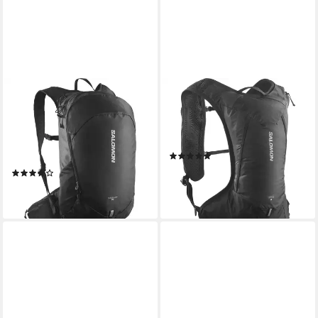
SALOMON
SALOMON
Sportrucksack TRAILBLAZER
Sportrucksack CROSS 4, mit
20, mit reflektierenden
4 l Volumen, aus Polyester,
Details, atmungsaktives
schmale Form
(2)
Material
59,99 €
(3)
lieferbar - in 1-2 Werktagen bei dir
72,99 €
lieferbar - in 1-2 Werktagen bei dir