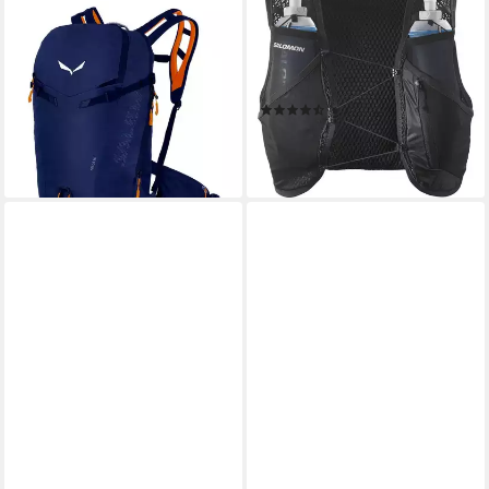
Wanderrucksack Sella (für
Trinkrucksack ACTIVE SKIN
Skitouren, Dry Back Contact-
4, Rucksack und Laufweste in
Tragesystem) dunkelblau
einem, mit Trinksystem
ab 142,89 €
UVP
200,00 €
inklusive
(6)
-29%
99,99 €
lieferbar - in 3-4 Werktagen bei dir
lieferbar - in 1-2 Werktagen bei dir