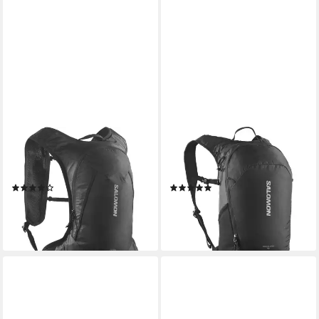
SALOMON
SALOMON
Sportrucksack CROSS 8, 8
Sportrucksack TRAILBLAZER
Liter Volumen, aus Polyester
10, mit Mesh-Einsätzen
(1)
(1)
56,99 €
64,99 €
UVP
70,00 €
lieferbar - in 1-2 Werktagen bei dir
-19%
lieferbar - in 1-2 Werktagen bei dir