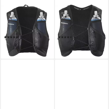
SALOMON
SALOMON
Trinkrucksack ACTIVE SKIN
Trinkrucksack ACTIVE SKIN
12, mit Trinksystem inklusive,
4, Rucksack und Laufweste in
Trinksystemvorbereitung bis
einem, mit Trinksystem
5 Liter
inklusive
(4)
(6)
ab 104,99 €
99,99 €
UVP
130,00 €
lieferbar - in 1-2 Werktagen bei dir
-19%
lieferbar - in 1-2 Werktagen bei dir