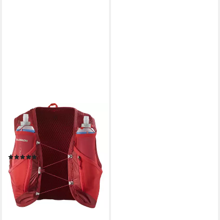
SALOMON
Trinkrucksack ACTIVE SKIN
12 SET, aus Polyamid, auch in
großen Größen
(1)
ab 104,99 €
UVP
130,00 €
-19%
lieferbar - in 1-2 Werktagen bei dir