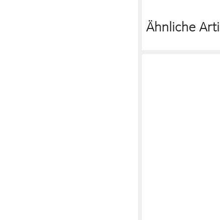
Ähnliche Arti