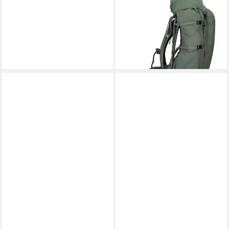
Wanderrucksack Abisko,
Polyamid
ab 249,95 €
lieferbar - in 2-3 Werktagen bei dir