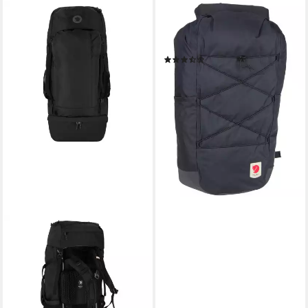
FJÄLLRÄVEN
Rucksack High Coast Rolltop
26
(2)
129,95 €
lieferbar - in 2-3 Werktagen bei dir