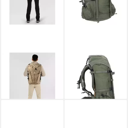
FJÄLLRÄVEN
FJÄLLRÄVEN
Wanderrucksack Abisko,
Wanderrucksack Kajka, Nylon
319,95 €
Polyamid
lieferbar - in 2-3 Werktagen bei dir
179,95 €
lieferbar - in 2-3 Werktagen bei dir