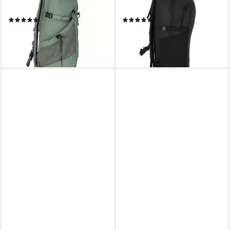
Polyamid
Polyester
(1)
(1)
159,95 €
119,95 €
lieferbar - in 2-3 Werktagen bei dir
lieferbar - in 2-3 Werktagen bei dir