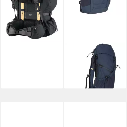
FJÄLLRÄVEN
Sportrucksack Abisko,
Polyester
229,95 €
lieferbar - in 2-3 Werktagen bei dir