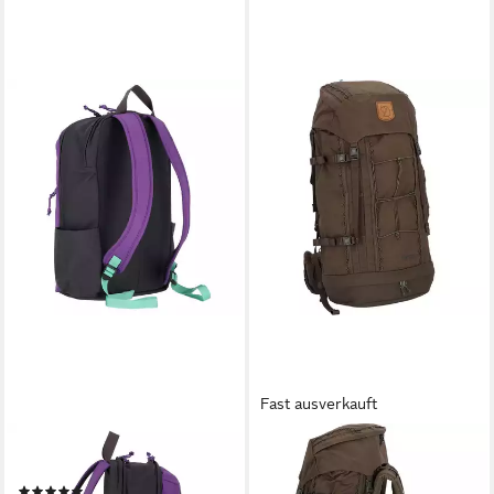
Fast ausverkauft
FJÄLLRÄVEN
FJÄLLRÄVEN
Daypack Vardag, Polyamid
Sportrucksack Singi, Polyester
(1)
ab 299,95 €