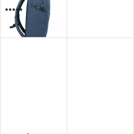
Polyamid
(1)
ab 139,95 €
lieferbar - in 2-3 Werktagen bei dir