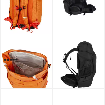
FJÄLLRÄVEN
FJÄLLRÄVEN
Rucksack High Coast Foldsack
Sportrucksack Abisko,
24
Polyamid
(9)
329,95 €
ab 92,36 €
UVP
109,95 €
lieferbar - in 2-3 Werktagen bei dir
-16%
lieferbar - in 2-3 Werktagen bei dir
+6