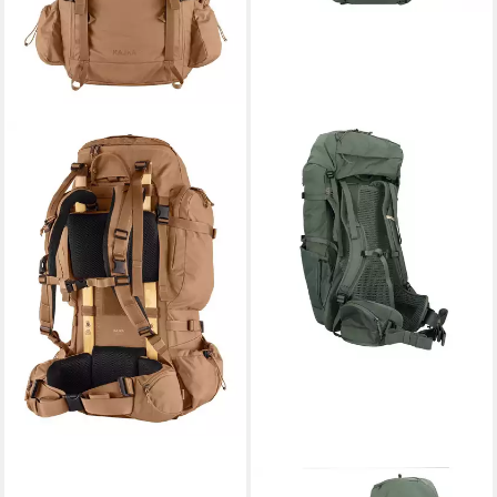
FJÄLLRÄVEN
Rucksack Singi (Set, 2-tlg)
ab 399,95 €
lieferbar - in 2-3 Werktagen bei dir
+1
FJÄLLRÄVEN