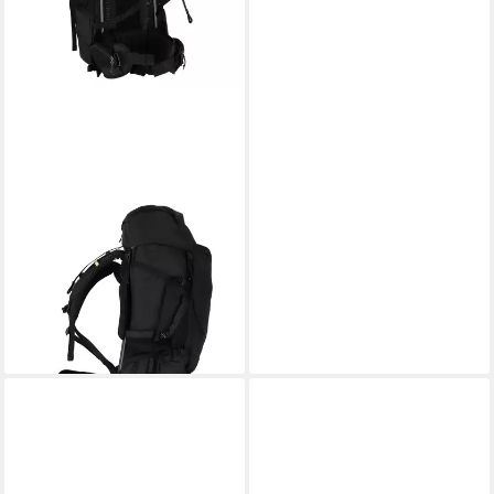
FJÄLLRÄVEN
Sportrucksack Abisko,
Polyamid
349,95 €
lieferbar - in 2-3 Werktagen bei dir