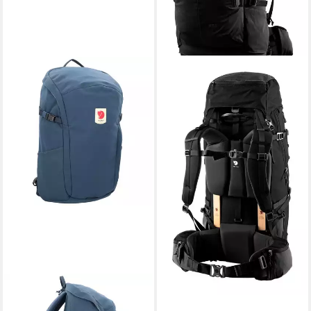
FJÄLLRÄVEN
Rucksack Keb
293,96 €
UVP
349,95 €
-16%
lieferbar - in 2-3 Werktagen bei dir
FJÄLLRÄVEN
Laptoprucksack Ulvö,