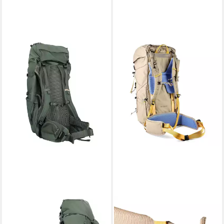
FJÄLLRÄVEN
FJÄLLRÄVEN
Wanderrucksack Abisko,
Sportrucksack Kajka X-Lätt,