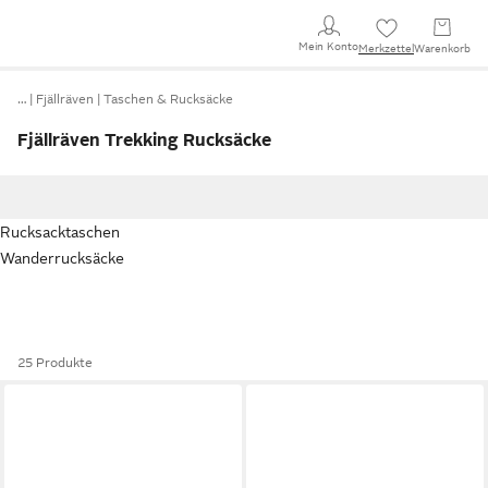
Mein Konto
Merkzettel
Warenkorb
…
Fjällräven
Taschen & Rucksäcke
Fjällräven Trekking Rucksäcke
Rucksacktaschen
Wanderrucksäcke
25 Produkte