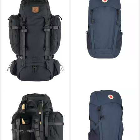
FJÄLLRÄVEN
Rucksack Singi (Set, 2-tlg)
ab 449,95 €
lieferbar - in 2-3 Werktagen bei dir