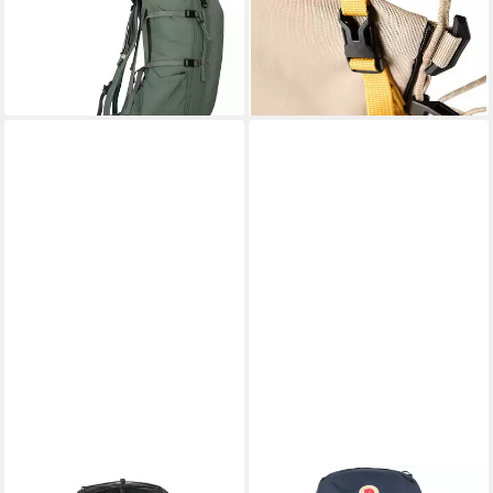
Polyamid
Nylon
ab 249,95 €
339,95 €
lieferbar - in 2-3 Werktagen bei dir
lieferbar - in 2-3 Werktagen bei dir