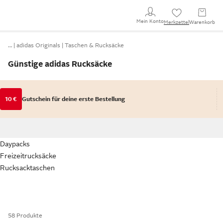
Mein Konto
Merkzettel
Warenkorb
…
adidas Originals
Taschen & Rucksäcke
Günstige adidas Rucksäcke
10 €
Gutschein für deine erste Bestellung
Daypacks
Freizeitrucksäcke
Rucksacktaschen
58 Produkte