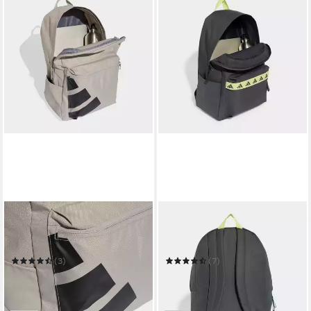
ADIDAS PERFORMANCE
ADIDAS PERFORMANCE
Rucksack CLASSIC BACK-
Rucksack ADIDAS CLASSIC
TO-SCHOOL BADGE OF
TAPE
SPORT
(3)
(7)
19,99 €
24,99 €
UVP
30,00 €
UVP
30,00 €
-33%
-17%
in 1-2 Werktagen bei dir
in 1-2 Werktagen bei dir