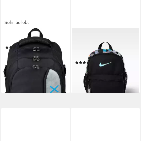
Sehr beliebt
NEOXX
NIKE
Schulrucksack Active Pro
Rucksack Y NK JDI MINI
(214)
BKPK 2.0 v2, Für Kinder und
77,28 €
UVP
119,95 €
Jugendliche
-36%
(1)
lieferbar - in 1-2 Werktagen bei dir
27,99 €
lieferbar - in 1-2 Werktagen bei dir
+16