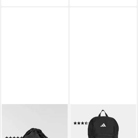
CHAMPION
ADIDAS PERFORMANCE
Sportrucksack Athletic
Rucksack YOUTH TIRO BP
(2)
Satchel, für Kinder, sportlicher
27,99 €
UVP
33,00 €
Stil, mit Rückfach
-15%