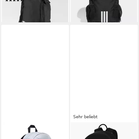
(7)
lieferbar - in 1-2 Werktagen bei dir
10,99 €
lieferbar - in 1-2 Werktagen bei dir
Sehr beliebt
JORDAN
NIKE
Sportrucksack JAN AIR RAID
Rucksack Y NK ELMNTL