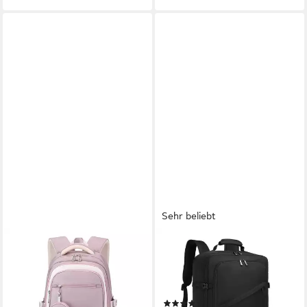
Sehr beliebt
BLUSMART
KONO
Schulrucksack
Rucksack Handgepäck-
Schülerrucksack/Kinderrucksack
Rucksack mit vielen Fächern
(Großes Fassungsvermögen,
Leichtgewicht
(39)
mehrlagiges Design,