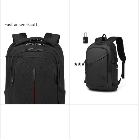
Fast ausverkauft
SAMSONITE
KONO
Laptoprucksack GUARDIT
Laptoprucksack, XL Laptop-
3.0, Businessrucksack
Rucksack (50x30x14cm) +
(2)
kleines Zahlenschloss
ab 67,00 €
UVP
85,00 €
(1)
25,59 €
-21%
58,99 €
-57%
lieferbar - in 2-3 Werktagen bei dir
lieferbar - in 1-2 Werktagen bei dir
+3