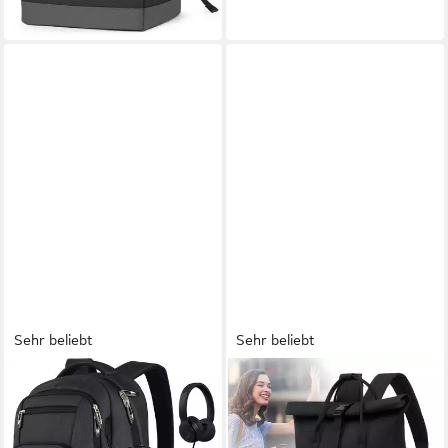
Damen Jungen Teenager
Arbeit Business Freizeit
Reisen
Sehr beliebt
Sehr beliebt
REDOM
TAN.TOMI
Laptoprucksack Laptop
Cityrucksack Rucksack Damen
Rucksack Rucksäcke
Herren Tagesrucksack mit