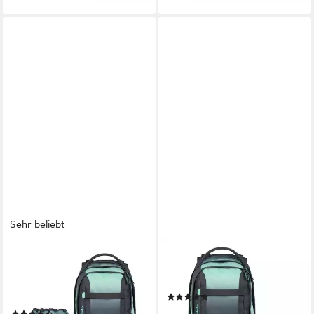
Sehr beliebt
SATCH
SATCH
Schulrucksack Pack (3tlg., inkl.
Schulrucksack Pack (2tlg., inkl.
Schlamperbox und
Schlamperbox)
(10)
Sportbeutel)
144,99 €
UVP
164,98 €