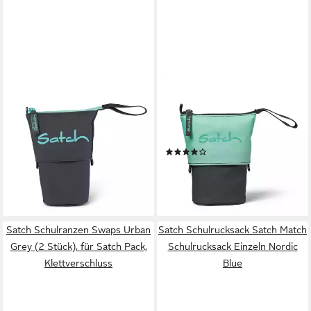
SATCH
SATCH
Schulranzen Pencil Slider Mint
Schulranzen Pencil Slider
Phantom (1 Stück), Mäppchen,
Gradient Mint (1 Stück),
Stifthalter, Etui
Mäppchen, Stifthalter, Etui
(4)
24,99 €
ab 24,99 €
lieferbar - in 2-3 Werktagen bei dir
lieferbar - in 2-3 Werktagen bei dir
+4
+13
Satch Schulranzen Swaps Urban
Satch Schulrucksack Satch Match
Grey (2 Stück), für Satch Pack,
Schulrucksack Einzeln Nordic
Klettverschluss
Blue