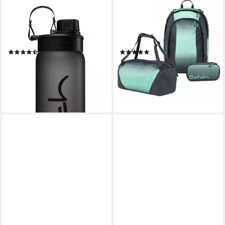
SATCH
SATCH
Trinkflasche Sport
Schulrucksack Air (3tlg., inkl.
Trinkflasche, auslaufsicher
Schlamperbox und
und kohlensäuregeeignet
Sporttasche)
(16)
(8)
ab 17,99 €
154,99 €
UVP
169,97 €
lieferbar - in 2-3 Werktagen bei dir
-9%
+4
lieferbar - in 2-3 Werktagen bei dir
+1