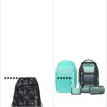
SATCH
SATCH
Turnbeutel Sportbeutel (1-
Schulrucksack Pack (4tlg., inkl.
tlg), einfach an allen satch
Schlamperbox, Regenhülle
Rucksäcken fixierbar
und Geldbörse)
(30)
(2)
24,99 €
175,99 €
UVP
195,96 €
lieferbar - in 2-3 Werktagen bei dir
-10%
+51
lieferbar - in 2-3 Werktagen bei dir
+19