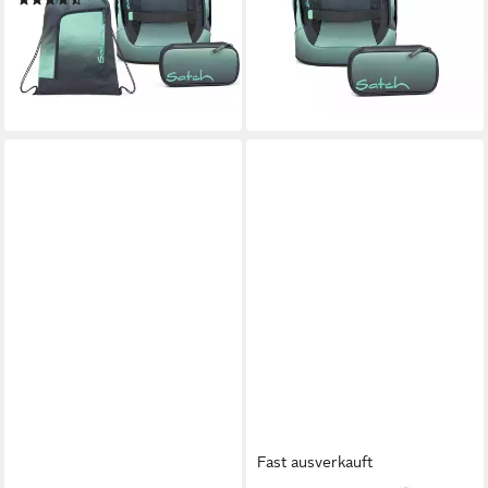
(21)
169,99 €
UVP
189,97 €
-12%
lieferbar - in 2-3 Werktagen bei dir
-11%
lieferbar - in 2-3 Werktagen bei dir
+23
+15
Fast ausverkauft