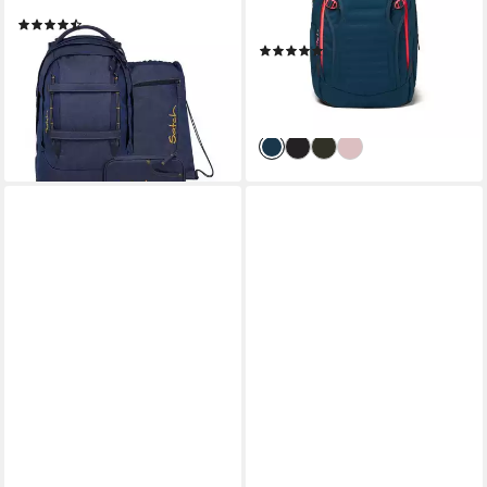
Rückensystem
Update 350 Pink Phantom (1-
(23)
tlg), erweiterbar
229,99 €
(4)
lieferbar - in 3-4 Werktagen bei dir
ab 101,00 €
UVP
149,99 €
+12
-33%
lieferbar - in 3-4 Werktagen bei dir