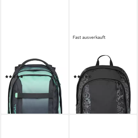
Fast ausverkauft
SATCH
SATCH
Schulrucksack pack (1-tlg),
Schulrucksack air (1-tlg),
größenverstellbares
größenverstellbares
Rückensystem
Rückensystem
(19)
(2)
ab 124,00 €
ab 93,99 €
UVP
139,99 €
lieferbar - in 3-4 Werktagen bei dir
-11%
+8
lieferbar - in 2-3 Werktagen bei dir
+27