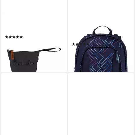
SATCH
SATCH
Federmäppchen Pencil Slider,
Schulrucksack air (1-tlg),
(1-tlg), mit Slide‑Funktion
größenverstellbares
(1)
Rückensystem
29,99 €
(1)
lieferbar - in 2-3 Werktagen bei dir
ab 94,10 €
lieferbar - in 3-4 Werktagen bei dir
+2