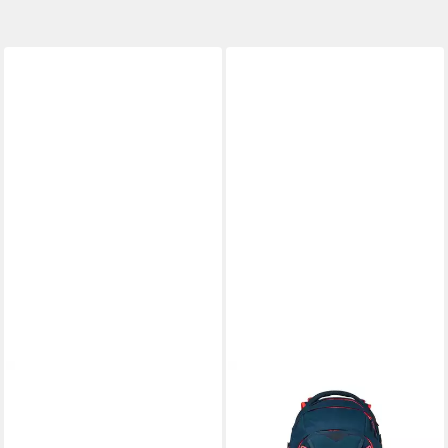
SATCH
SATCH
Schulrucksack pack set (6-
Schulrucksack match
tlg), größenverstellbares
Schulrucksack Produkt