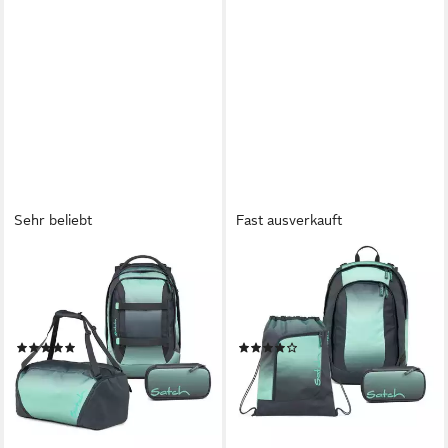
Sehr beliebt
Fast ausverkauft
SATCH
SATCH
Schulrucksack Pack (3tlg, inkl.
Schulrucksack Air (3tlg., inkl.
Schlamperbox und
Schlamperbox und
Sporttasche)
Sportbeutel)
(33)
(5)
183,99 €
134,99 €
UVP
209,97 €
UVP
149,97 €
-12%
-10%
lieferbar - in 2-3 Werktagen bei dir
lieferbar - in 2-3 Werktagen bei dir
+20
+1