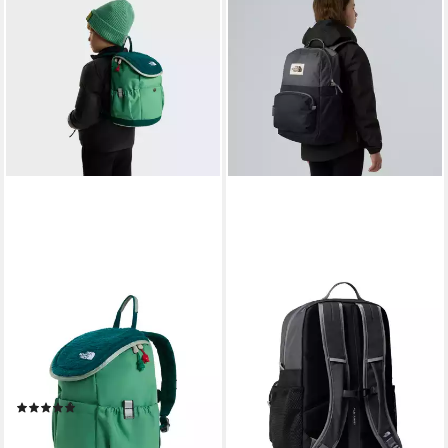
THE NORTH FACE
THE NORTH FACE
Sportrucksack Y MINI
Rucksack Y CHUCKWALLA
EXPLORER, für Teens und
DAYPACK, mit FlexVent™-
Vorschulkinder, mit Top-
Tragesystem, mit
Loader-Deckel
gepolstertem Laptopfach
(4)
65,99 €
UVP
75,00 €
40,99 €
-12%