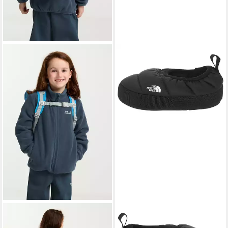
JACK WOLFSKIN
THE NORTH FACE
Kinderrucksack ISLAND MINI
BABY TENT MULE