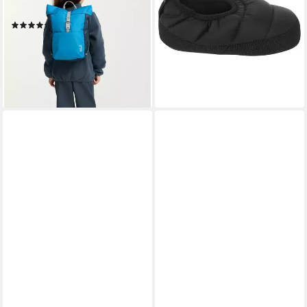
10
Hausschuh
(2)
ab 24,99 €
UVP
40,00 €
29,99 €
UVP
50,00 €
-38%
-40%
lieferbar - in 1-2 Werktagen bei dir
lieferbar - in 6-8 Werktagen bei dir