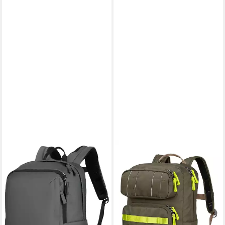
JACK WOLFSKIN
Rucksack Little Trt (ab 6
Jahren, 15 Liter) dunkelgrün
34,90 €
UVP
49,95 €
-30%
lieferbar - in 3-4 Werktagen bei dir