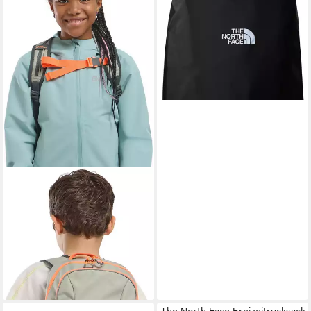
verstaubar, vollverschweißte
Nähte, elastischer Kordelzug
20,99 €
UVP
25,00 €
-16%
lieferbar - in 1-2 Werktagen bei dir
JACK WOLFSKIN
Kinderrucksack KIDS MOAB
JAM
69,99 €
UVP
79,95 €
-12%
lieferbar - in 1-2 Werktagen bei dir
The North Face Freizeitrucksack