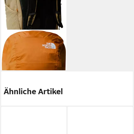
NORTH
Daypack BASIN 24
79,99 €
UVP
105,00 €
-24%
lieferbar - in 2-3 Werktagen bei dir
Ähnliche Artikel