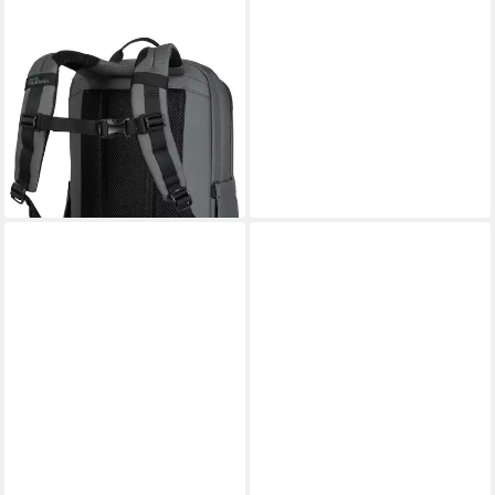
JACK WOLFSKIN
Daypack SMILEYWORLD
BACKPACK
78,99 €
UVP
89,95 €
-12%
lieferbar - in 1-2 Werktagen bei dir