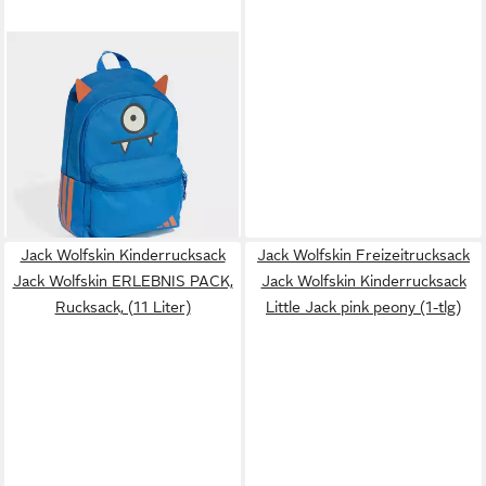
ADIDAS PERFORMANCE
Rucksack LITTLE KIDS
TIRO_NSTER S
21,99 €
UVP
25,00 €
-12%
lieferbar - in 1-2 Werktagen bei dir
Jack Wolfskin Kinderrucksack
Jack Wolfskin Freizeitrucksack
Jack Wolfskin ERLEBNIS PACK,
Jack Wolfskin Kinderrucksack
Rucksack, (11 Liter)
Little Jack pink peony (1-tlg)