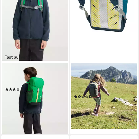
Fast ausverkauft
JACK WOLFSKIN
JACK WOLFSKIN
Kinderrucksack KIDS
Freizeitrucksack Jack
EXPLORER 15
Wolfskin Kinderrucksack Kids
(2)
Moab Jam dark sea (1-tlg)
31,99 €
UVP
60,00 €
(2)
39,99 €
-47%
UVP
84,95 €
lieferbar - in 1-2 Werktagen bei dir
-53%
lieferbar - in 5-6 Werktagen bei dir
+1