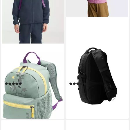
JACK WOLFSKIN
THE NORTH FACE
Kinderrucksack LITTLE
Umhängetasche Borealis
SCOUT 10, Kinderrucksack,
Umhängetasche, mit Bungee-
komfortabel, ideal für erste
Aufbewahrungssystem, mit
Abenteuer
separater Trinkflaschentasche
(2)
(9)
34,99 €
48,99 €
UVP
40,00 €
UVP
55,00 €
-13%
-11%
lieferbar - in 6-8 Werktagen bei dir
lieferbar - in 1-2 Werktagen bei dir
+4