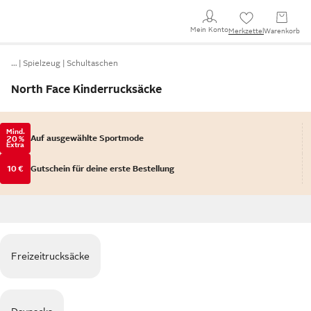
Mein Konto
Merkzettel
Warenkorb
…
Spielzeug
Schultaschen
North Face Kinderrucksäcke
Mind.
Auf ausgewählte Sportmode
20 %
Extra
10 €
Gutschein für deine erste Bestellung
Freizeitrucksäcke