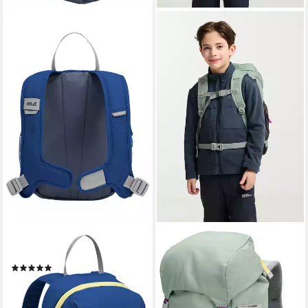
JACK WOLFSKIN
JACK WOLFSKIN
Kinderrucksack SPROUT 5
Kinderrucksack KIDS
(1)
EXPLORER 20,
24,49 €
UVP
35,00 €
Wanderrucksack für Kinder,
-30%
robust, komfortabel