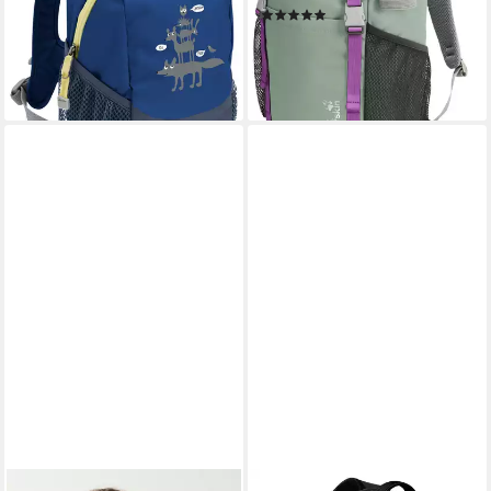
lieferbar - in 6-8 Werktagen bei dir
(4)
+1
64,99 €
lieferbar - in 6-8 Werktagen bei dir