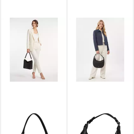
ABRO
ABRO
Schultertasche Ebony
Schultertasche Nana
249,00 €
199,00 €