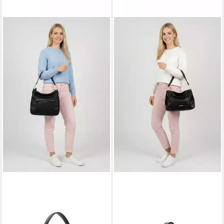
EMILY & NOAH
EMILY & NOAH
Beuteltasche E&N Josepha
Beuteltasche E&N Julie
ab 29,99 €
ab 29,99 €
UVP
49,99 €
UVP
49,99 €
-40%
-40%