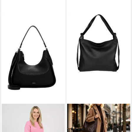
MIRROSI
Beuteltasche aus Echtleder,
Made in Italy, Shopper Tasche
auch als Rucksack 2 in 1
(5)