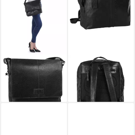
BODENSCHATZ
SPIKES & SPARROW
Messenger Bag, echt Leder
Aktentasche, echt Leder
(5)
149,95 €
UVP
199,95 €
149,95 €
-25%
lieferbar - in 1-2 Werktagen bei dir
lieferbar - in 1-2 Werktagen bei dir