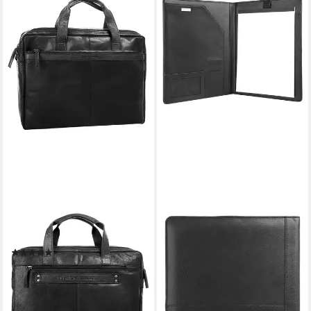
SPIKES & SPARROW
BODENSCHATZ
Aktentasche, echt Leder
Dokumententasche, echt
(2)
Leder
199,95 €
79,95 €
lieferbar - in 2-3 Werktagen bei dir
lieferbar - in 6-8 Werktagen bei dir