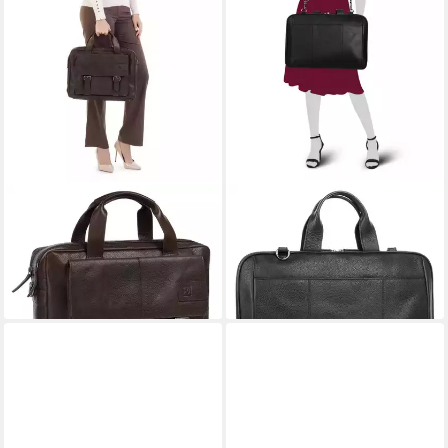
BODENSCHATZ
BODENSCHATZ
Aktentasche, echt Leder
Aktentasche, echt Leder
239,95 €
199,95 €
UVP
229,95 €
lieferbar - in 2-3 Werktagen bei dir
-13%
lieferbar - in 6-8 Werktagen bei dir