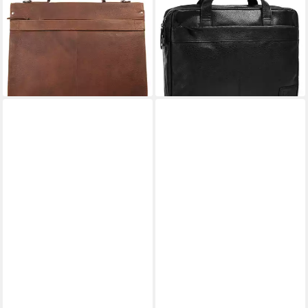
Aktentasche, echt Leder
Aktentasche, echt Leder
(2)
199,95 €
UVP
239,95 €
219,95 €
-17%
lieferbar - in 6-8 Werktagen bei dir
lieferbar - in 6-8 Werktagen bei dir