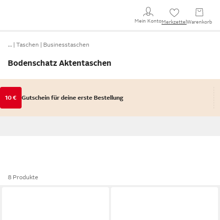
Mein Konto
Merkzettel
Warenkorb
…
Taschen
Businesstaschen
Bodenschatz Aktentaschen
10 €
Gutschein für deine erste Bestellung
8 Produkte