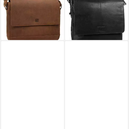
BODENSCHATZ
BODENSCHATZ
Umhängetasche, echt Leder
Messenger Bag, echt Leder
(1)
199,95 €
UVP
219,95 €
179,95 €
-9%
lieferbar - in 6-8 Werktagen bei dir
lieferbar - in 2-3 Werktagen bei dir