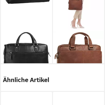
BODENSCHATZ
BODENSCHATZ
Aktentasche, echt Leder
Aktentasche, echt Leder
(1)
189,95 €
198,95 €
lieferbar - in 6-8 Werktagen bei dir
lieferbar - in 1-2 Werktagen bei dir
Ähnliche Artikel