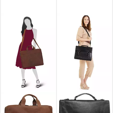
BODENSCHATZ
BODENSCHATZ
Aktentasche, echt Leder
Aktentasche, echt Leder
229,95 €
169,95 €
UVP
299,95 €
UVP
199,95 €