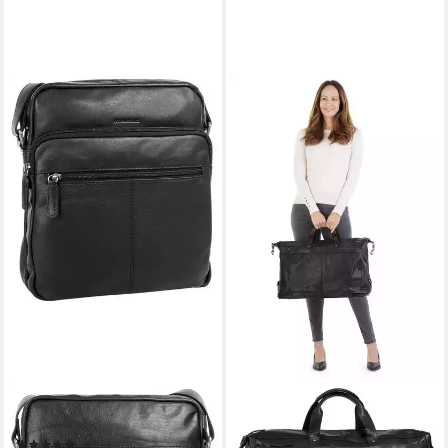
BODENSCHATZ
BODENSCHATZ
Umhängetasche, echt Leder
Reisetasche, echt Leder
(3)
249,95 €