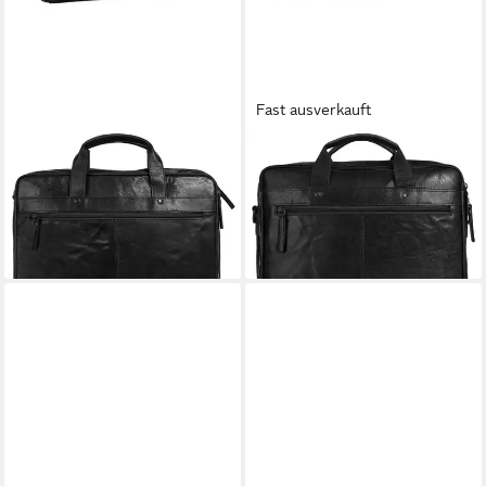
Fast ausverkauft
SPIKES & SPARROW
SPIKES & SPARROW
Aktentasche, echt Leder
Aktentasche, echt Leder
199,95 €
218,95 €
UVP
219,95 €
lieferbar - in 6-8 Werktagen bei dir
-9%
lieferbar - in 1-2 Werktagen bei dir