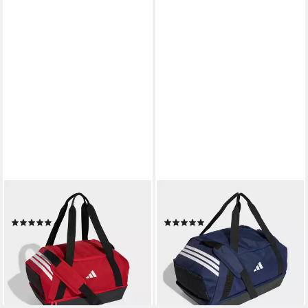
ADIDAS PERFORMANCE
ADIDAS PERFORMANCE
Sporttasche TIRO DU S BC
Sporttasche TIRO DU M BC
(5)
(6)
28,99 €
34,99 €
UVP
38,00 €
UVP
45,00 €
-24%
-22%
lieferbar - in 1-2 Werktagen bei dir
lieferbar - in 1-2 Werktagen bei dir