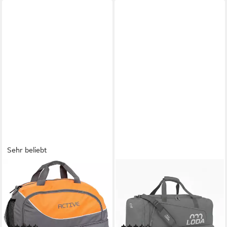
Sehr beliebt
BRUBAKER
LODA SPORTS
Sporttasche Trainingstasche
Sporttasche team 68L -
Active 30 l mit Nassfach
Trainingstasche mit
(Reisetasche für Damen und
Rucksackfunktion &
Herren, für Sport Fitness
Schuhfach, 65 cm (L) x 30cm