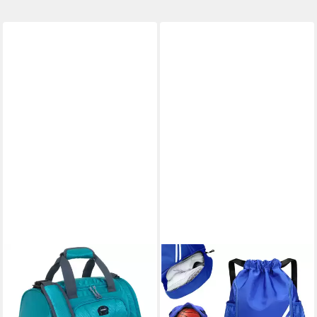
ELEPHANT
KEYURA
Sporttasche klein Sport
Freizeittasche Turnbeutel
Tasche Reisetasche Trainer
Freizeittasche Sportbeutel
S-M 42 cm, 18 Liter Gym
Große Kapazität Fußball