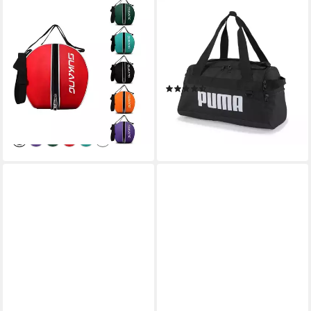
SPORT-KNIGHT®
PUMA
Balltasche Premium
Sporttasche CHALLENGER
Basketball- & Fußball-Tasche,
DUFFEL BAG XS, klassischer
30 cm Sporttasche für
sportlicher Look, mit
Training
zahlreichen Taschen
(35)
32,99 €
UVP
42,99 €
26,99 €
-23%
lieferbar - in 2-3 Werktagen bei dir
lieferbar - in 1-2 Werktagen bei dir
+1