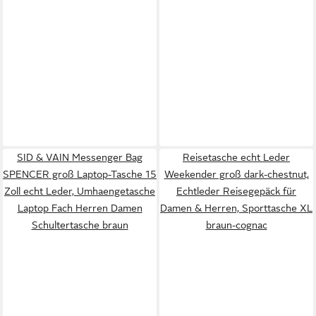
SID & VAIN Messenger Bag
Reisetasche echt Leder
SPENCER groß Laptop-Tasche 15
Weekender groß dark-chestnut,
Zoll echt Leder, Umhaengetasche
Echtleder Reisegepäck für
Laptop Fach Herren Damen
Damen & Herren, Sporttasche XL
Schultertasche braun
braun-cognac