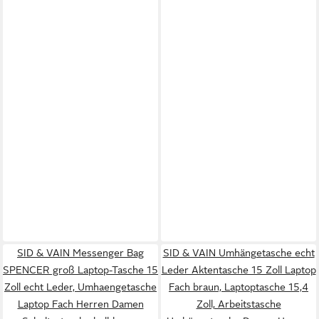
SID & VAIN Messenger Bag
SID & VAIN Umhängetasche echt
SPENCER groß Laptop-Tasche 15
Leder Aktentasche 15 Zoll Laptop
Zoll echt Leder, Umhaengetasche
Fach braun, Laptoptasche 15,4
Laptop Fach Herren Damen
Zoll, Arbeitstasche