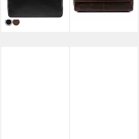
129,90 €
129,90 €
UVP
169,90 €
UVP
169,90 €
Laptoptasche 17 Zoll Damen
-24%
-24%
Herren, Arbeitstasche
lieferbar - in 2-3 Werktagen bei dir
lieferbar - in 2-3 Werktagen bei dir
Umhängetasche schwarz