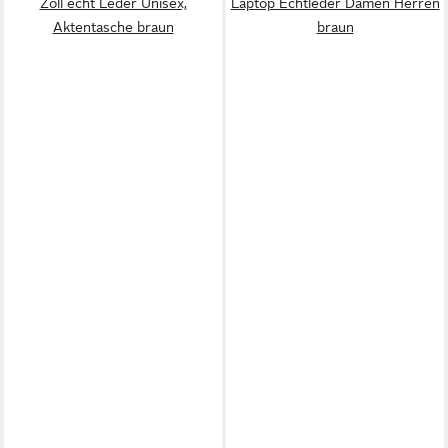
Zoll echt Leder Unisex,
Laptop Echtleder Damen Herren
Aktentasche braun
braun