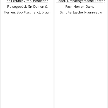
hell-crunchy-tan, Echtleder
Leder, Umhaengetasche Laptop
Reisegepäck für Damen &
Fach Herren Damen
Herren, Sporttasche XL braun
Schultertasche braun-retro