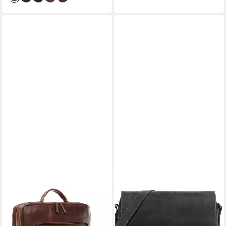
SID & VAIN
SID & VAIN
Umhängetasche echt Leder
Messenger Bag echt Leder
Aktentasche 15 Zoll Laptop-
Messenger 15 Zoll Laptop-
Hülle braun, Laptoptasche
Hülle schwarz, Laptoptasche