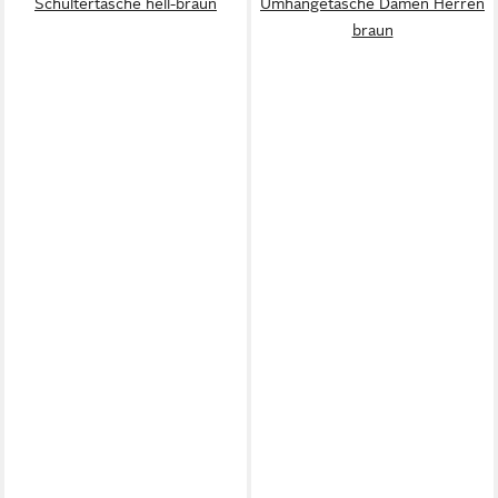
Schultertasche hell-braun
Umhängetasche Damen Herren
braun