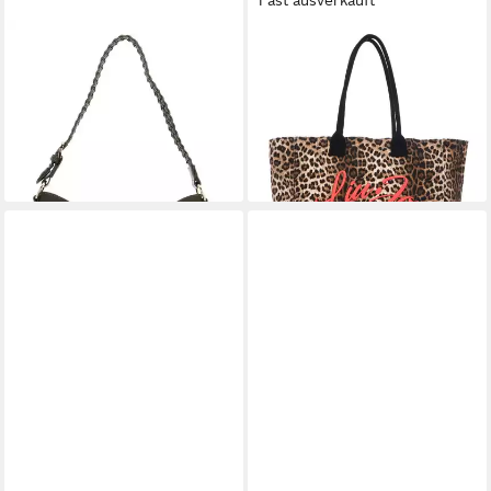
Fast ausverkauft
LIU JO
LIU JO
Schultertasche Campanula
Shopper Tote Bag
59,60 €
63,53 €
UVP
149,00 €
UVP
109,00 €
-60%
-42%
lieferbar - in 2-3 Werktagen bei dir
lieferbar - in 2-3 Werktagen bei dir