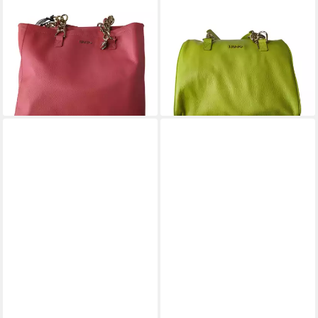
Stoff Spiced coral Beige
Stoff Lemonade
Magnet A14293P0129-71644
Reißverschluss
134,50 €
269,00 €
A14294P0129-30645
144,50 €
-50%
289,00 €
lieferbar - in 2-3 Werktagen bei dir
-50%
lieferbar - in 2-3 Werktagen bei dir