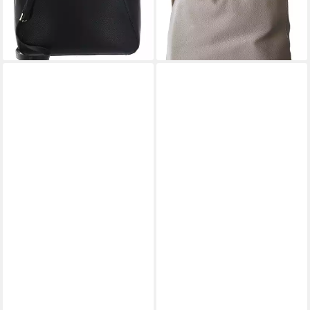
134,50 €
269,00 €
-50%
lieferbar - in 2-3 Werktagen bei dir
LIU JO
LIU JO
Handtasche Damen Leder
Handtasche Damen Leder