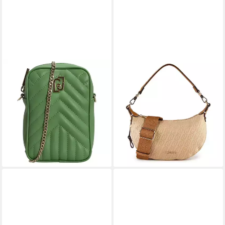
LIU JO
LIU JO
Umhängetasche ECS Phone
Schultertasche Kaliska,
Holder - Umhängetasche 17
Polyester
ab 95,24 €
cm (shamrock)
UVP
139,00 €
ab 39,60 €
UVP
99,00 €
-31%
lieferbar - in 2-3 Werktagen bei dir
-60%
lieferbar - in 2-3 Werktagen bei dir