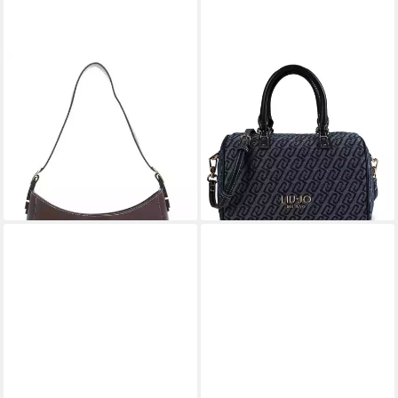
LIU JO
LIU JO
Schultertasche Fortuna
Henkeltasche Evrim,
59,60 €
UVP
149,00 €
Baumwolle
ab 102,43 €
-60%
UVP
149,00 €
lieferbar - in 2-3 Werktagen bei dir
-31%
lieferbar - in 2-3 Werktagen bei dir