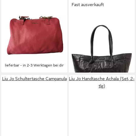
Fast ausverkauft
LIU JO
LIU JO
Handtasche Damen Leder
Shopper
83,99 €
Stoff Spicy Coral Beige
UVP
119,99 €
Reißverschluss
-30%
lieferbar - in 3-4 Werktagen bei dir
A14294P0129-71644
144,50 €
289,00 €
-50%
lieferbar - in 2-3 Werktagen bei dir
Liu Jo Schultertasche Campanula
Liu Jo Handtasche Achala (Set, 2-
tlg)