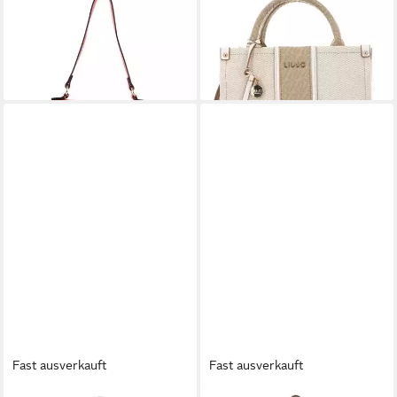
LIU JO
LIU JO
Schultertasche Estrosa
Handtasche Tote Bag
59,60 €
94,48 €
UVP
149,00 €
UVP
139,00 €
-60%
-32%
lieferbar - in 2-3 Werktagen bei dir
lieferbar - in 2-3 Werktagen bei dir
Fast ausverkauft
Fast ausverkauft