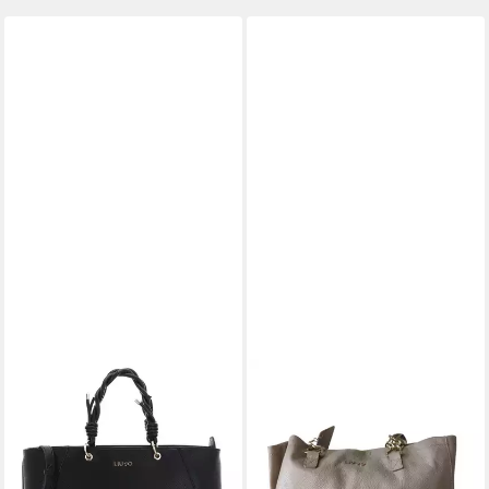
LIU JO
LIU JO
Handtasche Darsia
Handtasche Damen Leder
71,60 €
UVP
179,00 €
Stoff Champagner Beige
-60%
Magnetverschluss
lieferbar - in 2-3 Werktagen bei dir
A14293P0129-60906