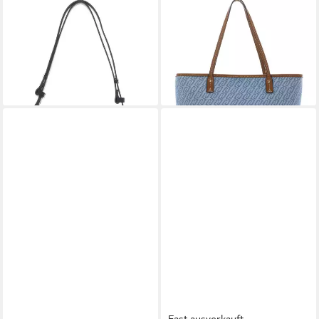
LIU JO
LIU JO
Umhängetasche Hobo Bag
Handtasche Tote
ab 64,95 €
69,50 €
UVP
109,00 €
UVP
139,00 €
-40%
-50%
lieferbar - in 2-3 Werktagen bei dir
lieferbar - in 2-3 Werktagen bei dir