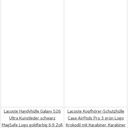
Lacoste Handyhülle Galaxy S26
Lacoste Kopfhörer-Schutzhülle
Ultra Kunstleder schwarz
Case AirPods Pro 3 grün Logo
MagSafe Logo goldfarbig 6,9 Zoll,
Krokodil mit Karabiner, Karabiner