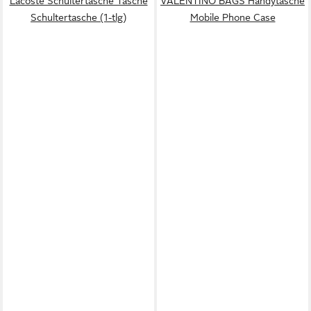
Lacoste Schultertasche Tasche
VALENTINO BAGS Handytasche
Schultertasche (1-tlg)
Mobile Phone Case