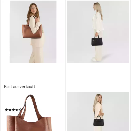
Fast ausverkauft
DKNY
DKNY
Shopper Willa, Leder
Henkeltasche Onyx, Leder
(3)
197,34 €
UVP
299,00 €
95,90 €
UVP
169,00 €
-34%
-43%
lieferbar - in 2-3 Werktagen bei dir
lieferbar - in 2-3 Werktagen bei dir