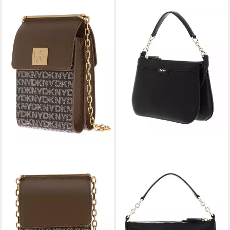
DKNY
DKNY
Umhängetasche Phone
Schultertasche Shoulderbag,
Crossbody Bag
aus echtem Rindsleder
151,80 €
138,60 €
UVP
230,00 €
UVP
210,00 €
-34%
-34%