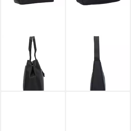
DKNY
DKNY
Schultertasche Rita,
Schultertasche Casey,
Kunstleder
Polyester
115,00 €
ab 105,00 €
UVP
230,00 €
UVP
150,00 €
-50%
-30%
lieferbar - in 2-3 Werktagen bei dir
lieferbar - in 2-3 Werktagen bei dir