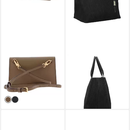
DKNY
DKNY
Umhängetasche Crossbody
Shopper Shane, Polyester
151,80 €
Bag
UVP
230,00 €
136,50 €
UVP
195,00 €
-34%
lieferbar - in 2-3 Werktagen bei dir
-30%
lieferbar - in 2-3 Werktagen bei dir