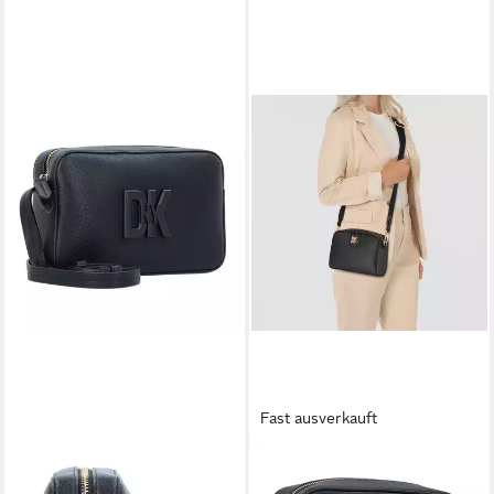
Fast ausverkauft
DKNY
DKNY
Umhängetasche Seventh
Umhängetasche Carol, Leder