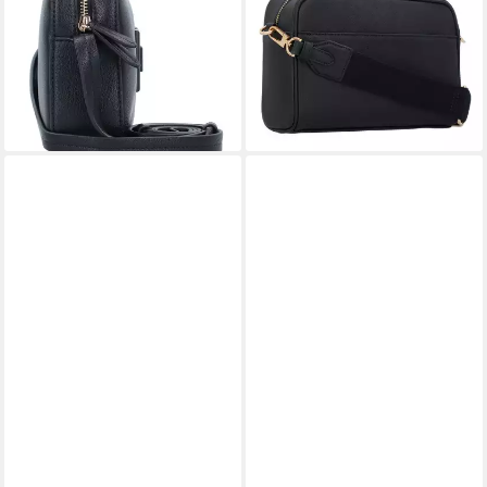
ab 103,35 €
Avenue, Leder
UVP
195,00 €
151,80 €
UVP
230,00 €
-47%
lieferbar - in 2-3 Werktagen bei dir
-34%
lieferbar - in 2-3 Werktagen bei dir