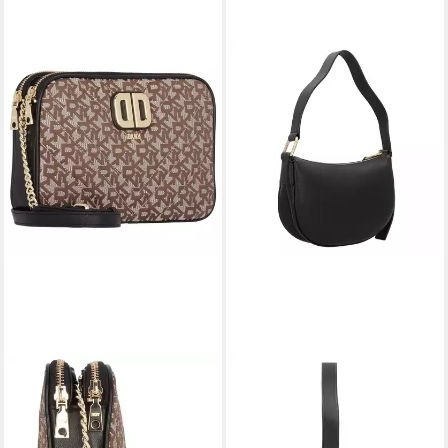
DKNY
DKNY
Umhängetasche Delphine,
Schultertasche Scarlett,
Polyester
Polyurethan
184,80 €
136,50 €
UVP
280,00 €
UVP
195,00 €