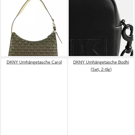
Schultertasche Deena
Handtasche Tasche KENZA
138,60 €
UVP
210,00 €
CAMERA BAG
-34%
Umhängetasche (1-tlg)
lieferbar - in 2-3 Werktagen bei dir
136,50 €
UVP
195,00 €
-30%
lieferbar - in 2-3 Werktagen bei dir
DKNY Umhängetasche Carol
DKNY Umhängetasche Bodhi
(Set, 2-tlg)