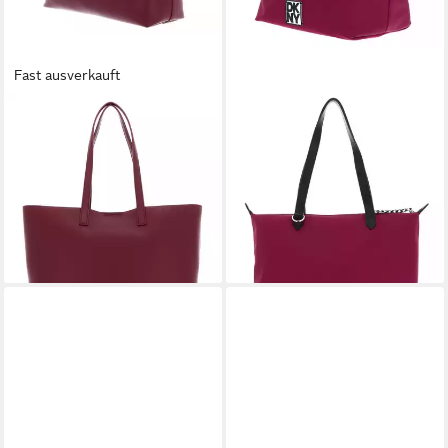
Fast ausverkauft
DKNY
DKNY
Shopper Prk Slope Bag (Set,
Shopper Shopper
94,50 €
2-tlg), aus echtem Rindsleder
UVP
135,00 €
191,40 €
UVP
290,00 €
-30%
lieferbar - in 2-3 Werktagen bei dir
-34%
lieferbar - in 2-3 Werktagen bei dir