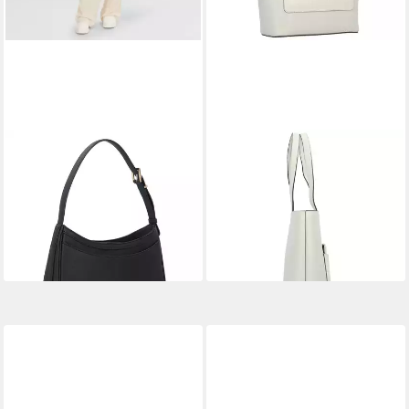
DKNY
DKNY
Schultertasche Carol, Leder
Shopper Simona, Leder
ab 119,00 €
ab 231,00 €
UVP
170,00 €
UVP
350,00 €
-30%
-34%
lieferbar - in 2-3 Werktagen bei dir
lieferbar - in 2-3 Werktagen bei dir