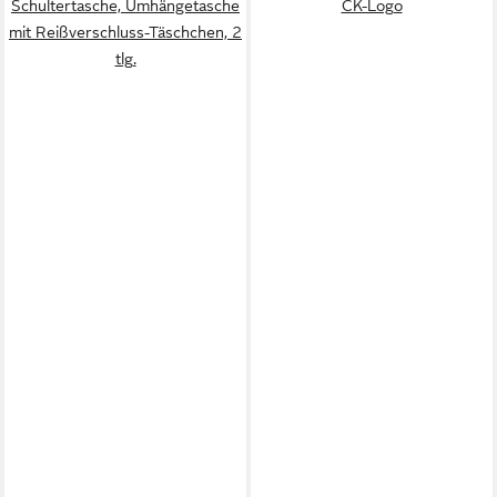
Schultertasche, Umhängetasche
CK-Logo
mit Reißverschluss-Täschchen, 2
tlg.