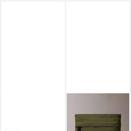
CALVIN KLEIN
CALVIN KLEIN
Mini Bag BOLD CK CAMERA
Umhängetasche BOLD
BAG, kleine Damen-
FLATPACK, Crossbody Bag,
Umhängetasche,
Herren Schultertasche,
Schultertasche, Kamerabag
Minibag mit CK-Logo