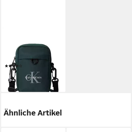
CALVIN KLEIN
Umhängetasche BOLD LOGO
NYLON SLIM REPORTER,
Mini Bag, Schultertasche
unisex, mit CK-Logo
(1)
37,89 €
UVP
59,90 €
-37%
lieferbar - in 1-2 Werktagen bei dir
Ähnliche Artikel