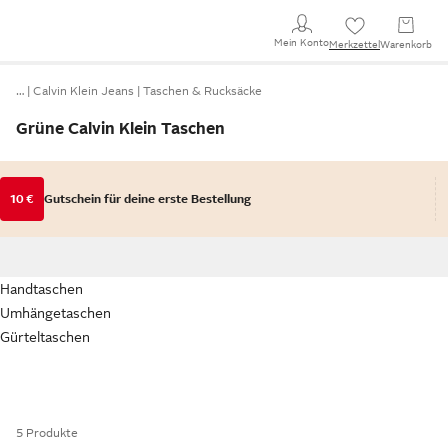
Mein Konto
Merkzettel
Warenkorb
…
Calvin Klein Jeans
Taschen & Rucksäcke
Grüne Calvin Klein Taschen
10 €
Gutschein für deine erste Bestellung
Handtaschen
Umhängetaschen
Gürteltaschen
5 Produkte