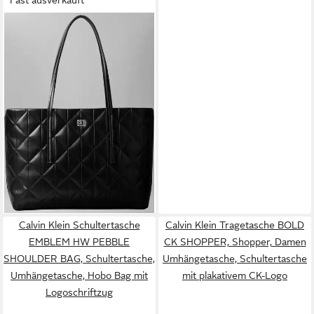
Fast ausverkauft
CALVIN KLEIN
Tragetasche QUILTED SMALL
TOTE, Damen Schultertasche,
Handtasche, Umhängetasche
mit Ziersteppungen
149,90 €
lieferbar - in 1-2 Werktagen bei dir
Calvin Klein Schultertasche
Calvin Klein Tragetasche BOLD
EMBLEM HW PEBBLE
CK SHOPPER, Shopper, Damen
SHOULDER BAG, Schultertasche,
Umhängetasche, Schultertasche
Umhängetasche, Hobo Bag mit
mit plakativem CK-Logo
Logoschriftzug