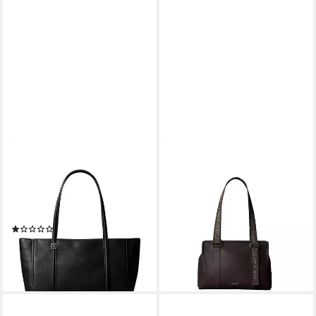
CALVIN KLEIN
CALVIN KLEIN
Tragetasche EMBLEM HW
Tragetasche WEBBING ADJ
PEBBLE TOTE, Handtasche,
STRAP TOTE, große Tote
Henkeltasche, Schultertasche
Bag, Schultertasche mit
mit Logoschriftzug
Logoschriftzügen
(1)
149,90 €
101,86 €
UVP
159,90 €
lieferbar - in 1-2 Werktagen bei dir
-36%
lieferbar - in 1-2 Werktagen bei dir