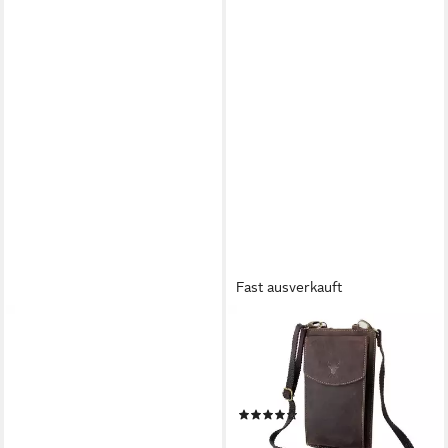
Fast ausverkauft
AUNTS & UNCLES
L&B
Handytasche Phone bag Mrs.
Handytasche >2616<
Sugar Pop
Umhängetasche & Geldbörse
99,95 €
Crossbody, Büffelleder
lieferbar - in 2-3 Werktagen bei dir
(4)
49,95 €
UVP
69,95 €