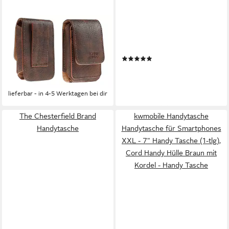
CASEROXX
AUNTS & UNCLES
Handytasche Handytasche mit
Handytasche Phone bag Mrs.
Gürtelschlaufe für Freestyle
Lemon Twist
(1)
Libre 1 / 2 / 3 / 14 Day
99,95 €
(Einzelartikel, 1-tlg., Outdoor
lieferbar - in 2-3 Werktagen bei dir
18,99 €
Tasche)
lieferbar - in 4-5 Werktagen bei dir
The Chesterfield Brand
kwmobile Handytasche
Handytasche
Handytasche für Smartphones
XXL - 7" Handy Tasche (1-tlg),
Cord Handy Hülle Braun mit
Kordel - Handy Tasche