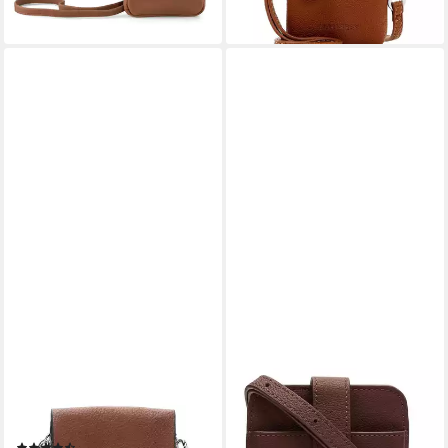
EMILY & NOAH
LIEBESKIND BERLIN
Handytasche E&N Emma,
Handytasche Harris
67,43 €
Logo Prägung
UVP
89,90 €