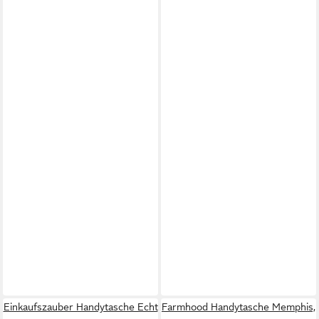
Einkaufszauber Handytasche Echt
Farmhood Handytasche Memphis,