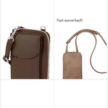
Fast ausverkauft
AKZENT
FRITZI AUS PREUSSEN
Handytasche Naima Unisex
Handytasche Vintage
27,35 €
Handyumhängetasche mit
UVP
35,99 €
Geldbörse aus Echtleder
-24%
lieferbar - in 2-3 Werktagen bei dir
(einzeln)
(2)
31,95 €
lieferbar - in 5-6 Werktagen bei dir
+3