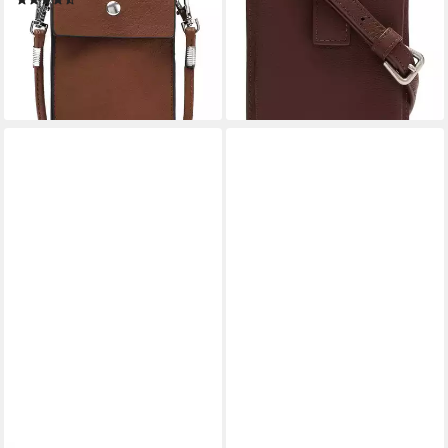
(22)
-25%
15,99 €
UVP
19,99 €
lieferbar - in 2-3 Werktagen bei dir
-20%
lieferbar - in 2-3 Werktagen bei dir