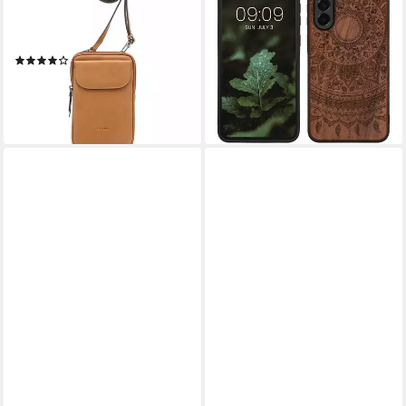
Handytasche Noel aus
Samsung Galaxy A56 5G (1-
Echtleder
tlg), Handyhülle TPU Cover
(1)
Bumper Case
89,95 €
10,99 €
lieferbar - in 3-4 Werktagen bei dir
lieferbar - in 4-5 Werktagen bei dir