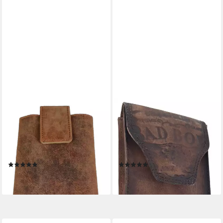
EINKAUFSZAUBER
EINKAUFSZAUBER
Handytasche Echt Leder
Handytasche Echt Leder
Handy Smartphone
Handy Smartphone
Gürteltasche Rustikal, Echtes
Gürteltasche Bikers Club Bad
Büffelleder
Boy, Echt Büffelleder
(3)
(4)
29,50 €
34,50 €
lieferbar - in 4-5 Werktagen bei dir
lieferbar - in 4-5 Werktagen bei dir