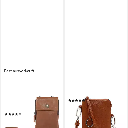
Fast ausverkauft
CAS8
SURI FREY
Handytasche Cas8
Handytasche SFY Debby,
Handytasche LILLY -
Logo Prägung
(1)
Umhängetasche für Handys
ab 23,99 €
UVP
29,99 €
8,5 x 15 x 1,3 cm
-20%
(3)
lieferbar - in 2-3 Werktagen bei dir
49,95 €
lieferbar - in 3-4 Werktagen bei dir