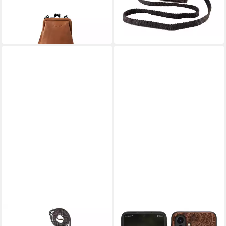
-29%
lieferbar - in 5-6 Werktagen bei dir
PICARD
KWMOBILE
Handytasche PICARD
Handytasche Hülle für