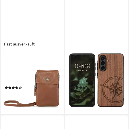
Fast ausverkauft
CAS8
KWMOBILE
Handytasche Cas8
Handytasche Hülle für
Handytasche LILLY -
Samsung Galaxy A56 5G (1-
Umhängetasche für Handys
tlg), Handyhülle TPU Cover
8,5 x 15 x 1,3 cm
Bumper Case
(3)
(1)
49,95 €
10,99 €
lieferbar - in 3-4 Werktagen bei dir
lieferbar - in 4-5 Werktagen bei dir