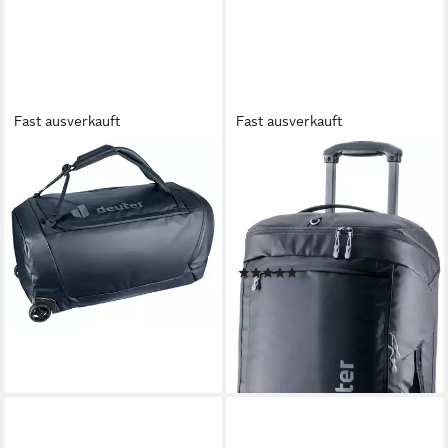
Fast ausverkauft
Fast ausverkauft
DEUTER
DEUTER
Reisetasche Duffel Pro Roller
Reisetasche Duffel Pro Movo
90, 90 Liter Volumen, rollbar,
60, mit 60 Liter Volumen, aus
mit verstellbarem Griff
Polyester, breites Format,
198,99 €
hohe Form
lieferbar - in 1-2 Werktagen bei dir
(2)
ab 218,99 €
UVP
260,00 €
-16%
lieferbar - in 2-3 Werktagen bei dir