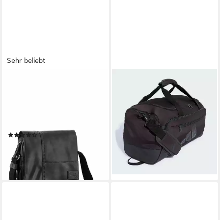
Sehr beliebt
CAMEL ACTIVE
ADIDAS PERFORMANCE
Umhängetasche Laos,
Reisetasche TRAINING
praktisch funktionaler
DEFENDER GRAFIK
Alltagsbegleiter mit vielen
DUFFELBAG, SMALL (1-tlg)
34,99 €
sportlichen Details
(123)
lieferbar - in 1-2 Werktagen bei dir
ab 54,00 €
lieferbar - in 3-5 Werktagen bei dir