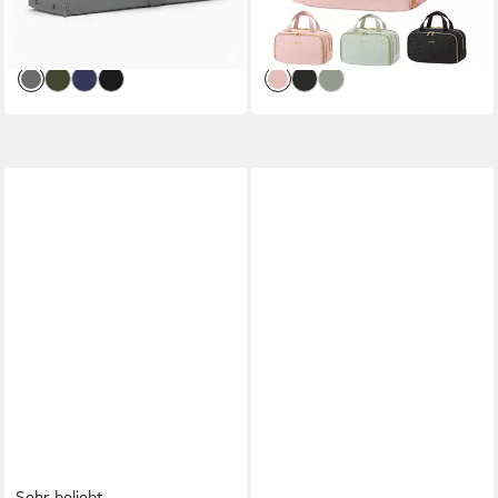
89,95 €
ab 19,99 €
99,95 €
UVP
34,98 €
Volumen
cm), Tragbar
-10%
-43%
lieferbar - in 2-3 Werktagen bei dir
lieferbar - in 4-5 Werktagen bei dir
Sehr beliebt