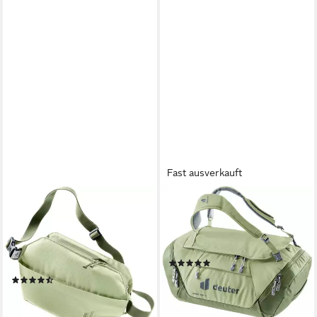
Fast ausverkauft
DEUTER
DEUTER
Schultertasche PASSWAY 2
Reisetasche DUFFEL PRO 40
L, mit Reißverschluss,
L, mit praktischen Funktionen
Innenfächern, Volumen von 2
und 40 Liter Volumen
(2)
Litern
ab 114,99 €
UVP
140,00 €
(5)
ab 44,99 €
UVP
55,00 €
-18%
-18%