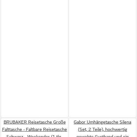
BRUBAKER Reisetasche Große
Gabor Umhängetasche Silena
Falttasche - Faltbare Reisetasche
(Set, 2 Teile), hochwertig
Schwarz - Weekender (1-tlg.,
gewebte Gurtband und ein