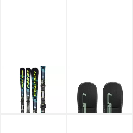
FISCHER
ELAN
Tourenski
Ski ELEMENT 78 W LS EL
ab 777,00 €
UVP
1.000,00 €
9.0 GW SCHWARZ
399,99 €
-22%
UVP
499,95 €
lieferbar - in 3-4 Werktagen bei dir
-20%
lieferbar - in 5-6 Werktagen bei dir