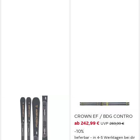
FISCHER
FISCHER SPORTS
Tourenski
Langlaufski Set SUPERLITE
ab 277,50 €
UVP
350,00 €
CROWN EF / BDG CONTRO
ab 242,99 €
-21%
UVP
269,99 €
lieferbar - in 3-4 Werktagen bei dir
-10%
lieferbar - in 4-5 Werktagen bei dir