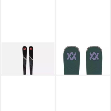
VÖLKL
VÖLKL
Ski PEREGRINE 72 V1 +
Ski PEREGRINE 72 V2 +
RMOT-T 12
RMOT-T 12 *
ab 799,99 €
ab 759,99 €
lieferbar - in 3-4 Werktagen bei dir
lieferbar - in 3-4 Werktagen bei dir