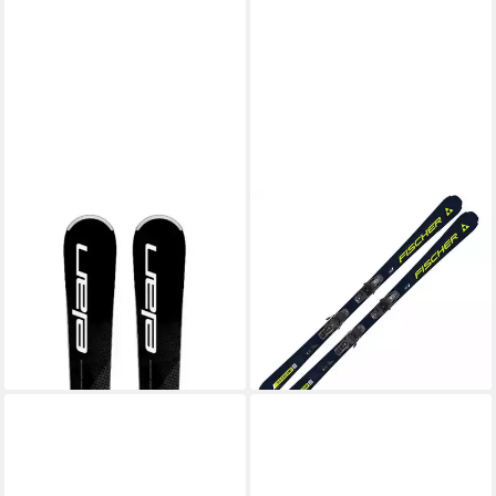
ELAN
FISCHER SPORTS GMBH
Ski CRYSTAL BLACK SX
Ski, RC4 Supercomp 170cm
EL9.0 GW SCHWARZ
Alpinski On Piste Rocker +
299,99 €
UVP
379,95 €
Bindung RS10 GW Z3-10
ab 279,95 €
-21%
UVP
500,00 €
lieferbar - in 5-6 Werktagen bei dir
-44%
lieferbar - in 2-3 Werktagen bei dir