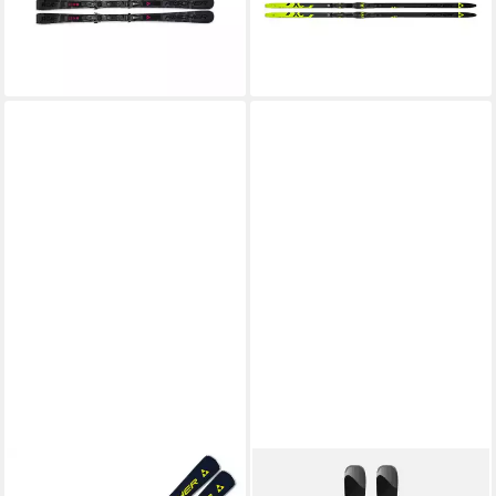
259,95 €
-15%
UVP
280,00 €
lieferbar - in 2-3 Werktagen bei dir
-7%
lieferbar - in 2-3 Werktagen bei dir
FISCHER SPORTS GMBH
VÖLKL
Ski, RC4 Superior TI 170cm
Ski SHINE 78 LOWRIDE + LR