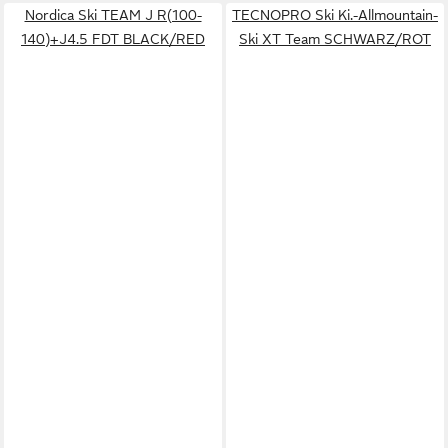
Nordica Ski TEAM J R(100-
TECNOPRO Ski Ki.-Allmountain-
140)+J4.5 FDT BLACK/RED
Ski XT Team SCHWARZ/ROT