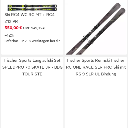
FISCHER SPORTS
ELAN
Ski RC4 WC RC MT + RC4
Ski, Primetime 22 Black SX
Z12 PR
158cm Alpinski inkl. Bindung
550,00 €
UVP
949,95 €
EL10.0 GW Z3-10
414,95 €
-42%
UVP
599,95 €
lieferbar - in 2-3 Werktagen bei dir
-31%
lieferbar - in 2-3 Werktagen bei dir
Fischer Sports Langlaufski Set
Fischer Sports Rennski Fischer
SPEEDPRO 70 SKATE JR - BDG
RC ONE RACE SLR PRO Ski mit
TOUR STE
RS 9 SLR UL Bindung