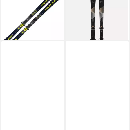
On-Piste-Rocker Alpinski +
11 TCX
609,96 €
Bindung RC4 Z11
UVP
850,00 €
399,95 €
UVP
700,00 €
-28%
lieferbar - in 2-3 Werktagen bei dir
-43%
lieferbar - in 2-3 Werktagen bei dir