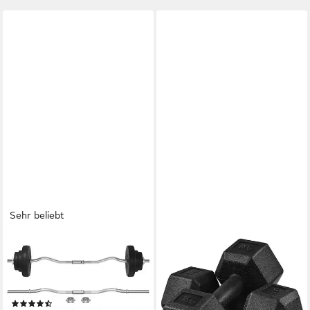
Sehr beliebt
YAHEETECH
YAHEETECH
Langhantel Hantel 20/25/30
Kurzhantel
Kg, SZ-Stange mit 6 Scheiben
8/10/12/15/16/20 kg, (2er
für Krafttraining
Set), 2er Kurzhanteln Hanteln
(30)
Set für Krafttraining oder zu