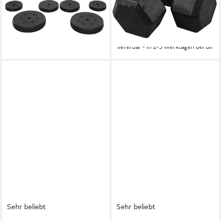
ab 47,99 €
UVP
82,99 €
(73)
Hause
ab 24,99 €
-42%
UVP
39,99 €
(12,50 €/ 1 Stk)
lieferbar - in 2-3 Werktagen bei dir
-38%
lieferbar - in 2-3 Werktagen bei dir
Sehr beliebt
Sehr beliebt