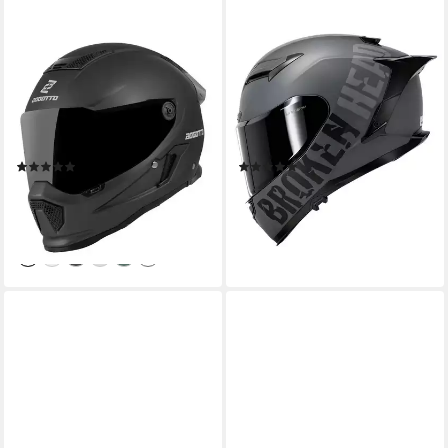
BOGOTTO
BROKEN HEAD
Motorradhelm Rapto Helm,
Motorradhelm Street Division
vorbereitet für
Black Shadow (Mit Silber
Kommunikationssystem,geeignet
Verspiegeltem Visier), Mit
für Brillenträger,v
Sonnenblende
(1)
(1)
205,49 €
348,95 €
299,95 €
lieferbar - in 2-3 Werktagen bei dir
-31%
lieferbar - in 3-4 Werktagen bei dir
+2