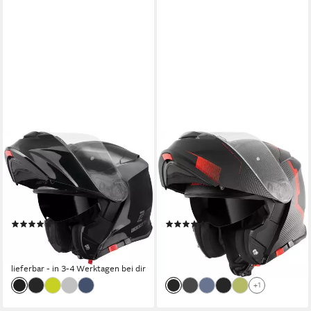
BOGOTTO
BOGOTTO
Motorradhelm H271
Motorradhelm H271 Wayke
Klapphelm, vorbereitet für
Klapphelm, vorbereitet für
Kommunikationssystem,geeignet
Kommunikationssystem,geeignet
für Brillenträger,v
für Brillenträger,v
(9)
(11)
99,99 €
105,49 €
189,95 €
209,95 €
-47%
-50%
lieferbar - in 3-4 Werktagen bei dir
lieferbar - in 3-4 Werktagen bei dir
+1