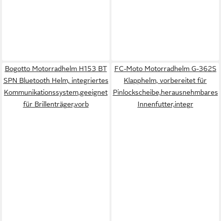
Bogotto Motorradhelm H153 BT
FC-Moto Motorradhelm G-362S
SPN Bluetooth Helm, integriertes
Klapphelm, vorbereitet für
Kommunikationssystem,geeignet
Pinlockscheibe,herausnehmbares
für Brillenträger,vorb
Innenfutter,integr