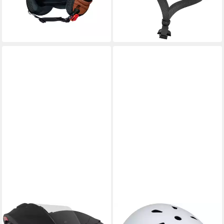
59,50 €
lieferbar - in 3-4 Werktagen bei dir
BOGOTTO
POWERSLIDE
Motorradhelm H271 BT
Skatehelm Allround