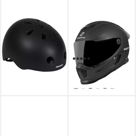
POWERSLIDE
BOGOTTO
Kinderfahrradhelm Urban
Motorradhelm Rapto Helm,
43,99 €
vorbereitet für
lieferbar - in 6-8 Werktagen bei dir
Kommunikationssystem,geeignet
für Brillenträger,v
(1)
205,49 €
299,95 €
-31%
lieferbar - in 3-4 Werktagen bei dir
+2