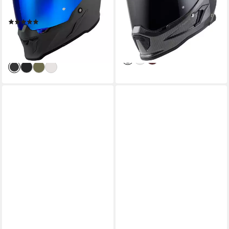
Brillenträger,vorber
für Brillenträger,v
(1)
295,49 €
589,95 €
155,49 €
199,95 €
-50%
-22%
lieferbar - in 3-4 Werktagen bei dir
lieferbar - in 3-4 Werktagen bei dir