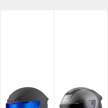
BOGOTTO
BOGOTTO
Motorradhelm Blade Helm,
Motorradhelm Rapto Carbon
Notfallsystem-Polsterung
Helm, vorbereitet für
(EQRS),geeignet für
Kommunikationssystem,geeignet