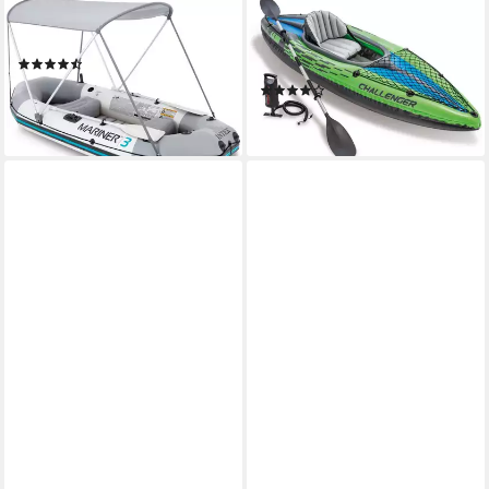
INTEX
INTEX
Sonnensegel Boat Canopy
Einerkajak Challenger K1
(3)
Kayak Set, (Set, 3-St)
64,99 €
(15)
leider ausverkauft
ab 89,90 €
leider ausverkauft