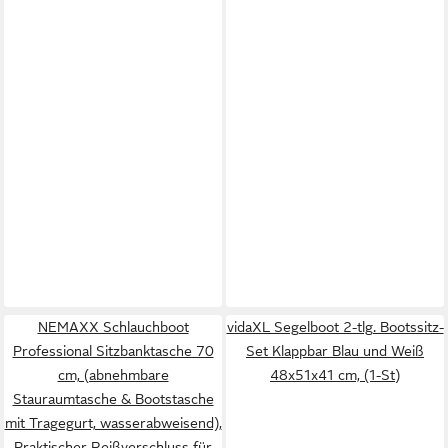
NEMAXX Schlauchboot
vidaXL Segelboot 2-tlg. Bootssitz-
Professional Sitzbanktasche 70
Set Klappbar Blau und Weiß
cm, (abnehmbare
48x51x41 cm, (1-St)
Stauraumtasche & Bootstasche
mit Tragegurt, wasserabweisend),
Praktischer Reißverschluss für