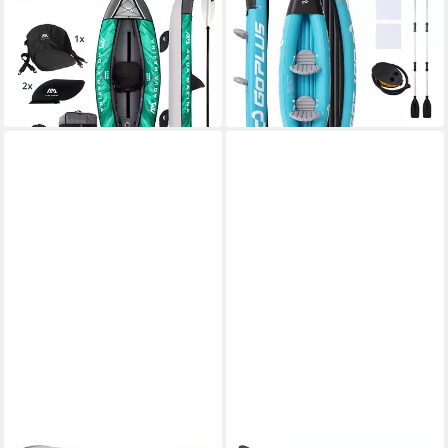
Einerkajak Kajak aufblasbar
Zweierkajak, aufblasbares
Laxo-285
Kanu mit 2 komfortable Sitze
521,90 €
142,99 €
UVP
154,99 €
lieferbar - in 5-6 Werktagen bei dir
-8%
lieferbar - in 2-3 Werktagen bei dir