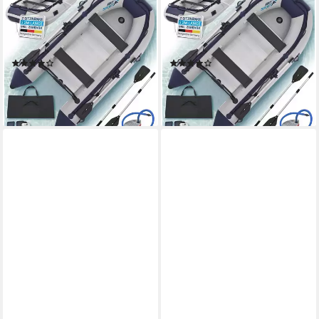
ARTSPORT
ARTSPORT
Schlauchboot, bis 4 Personen
Schlauchboot, bis 4 Personen
- inkl. Luftpumpe, Paddel und
- inkl. Luftpumpe, Paddel und
mehr
mehr
(28)
(28)
399,97 €
399,97 €
479,99 €
479,99 €
-17%
-17%
lieferbar - in 3-4 Werktagen bei dir
lieferbar - in 3-4 Werktagen bei dir