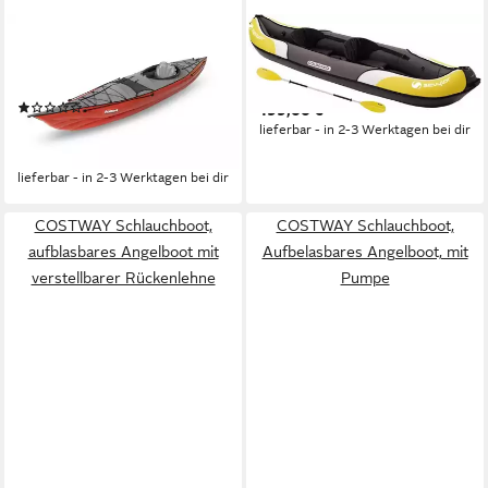
GUMOTEX
SEVYLOR
Seekajak Framura, (1-St),
Kanu Sevylor Kajak Colorado
Aufblasbares Kajak
Kit
(1)
199,00 €
1.010,00 €
UVP
1.330,00 €
lieferbar - in 2-3 Werktagen bei dir
-24%
lieferbar - in 2-3 Werktagen bei dir
COSTWAY Schlauchboot,
COSTWAY Schlauchboot,
aufblasbares Angelboot mit
Aufbelasbares Angelboot, mit
verstellbarer Rückenlehne
Pumpe