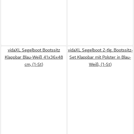
vidaXL Segelboot Bootssitz
vidaXL Segelboot 2-tlg. Bootssitz-
Klappbar Blau-Weiß 41x36x48
Set Klappbar mit Polster in Blau-
cm, (1-St)
Weiß, (1-St)