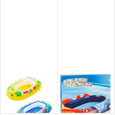
BESTWAY
SPLASH & FUN
Kinder-Schlauchboot Bestway
Kinder-Schlauchboot SF
Kinderboot 102x69cm 2fach
Kinderboot Beach
12,99 €
sortiert
UVP
14,99 €
9,05 €
-13%
lieferbar - in 2-3 Werktagen bei dir
lieferbar - in 3-4 Werktagen bei dir