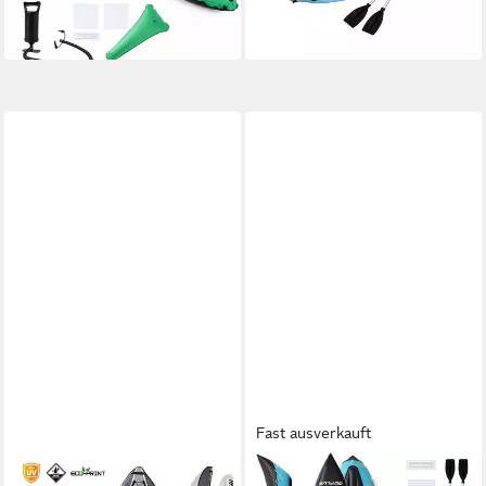
117,99 €
lieferbar - in 2-3 Werktagen bei dir
und Pumpe
lieferbar - in 2-3 Werktagen bei dir
Fast ausverkauft
AQUA MARINA
COSTWAY