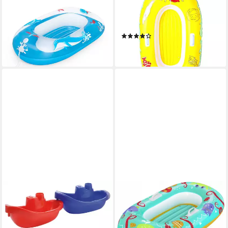
Kinder-Schlauchboot Floating
Kinder-Schlauchboot Junior
Friends™ 91 x 61 x 20 cm
Boat, 137 x 89 cm, 1 Stück
ab 15,95 €
zufällige Variante
lieferbar - in 3-4 Werktagen bei dir
(1)
25,59 €
lieferbar - in 3-4 Werktagen bei dir
SPIELSTABIL
BESTWAY
Spielzeug-Boot Spielstabil
Schwimmhilfe Aufblasbares
Miniboot, 1 Stück farblich
Kinderfloß zum Schwimmen -
sortiert, (1-tlg)
119cm x 79cm - Blau (1-tlg)