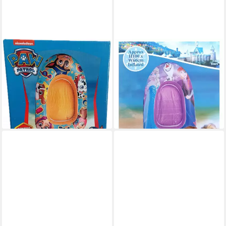
FESTIVALARTIKEL
FESTIVALARTIKEL
Kinder-Schlauchboot
Kinder-Schlauchboot Frozen
Aufblasbares Boot Paw Patrol
Boot 100 x 60 cm -
100x60cm für Kinder - Skye
Aufblasbares Boot für Kinder
Chase Marshall
- Elsa und Anna
24,90 €
18,90 €
lieferbar - in 6-7 Werktagen bei dir
lieferbar - in 6-7 Werktagen bei dir