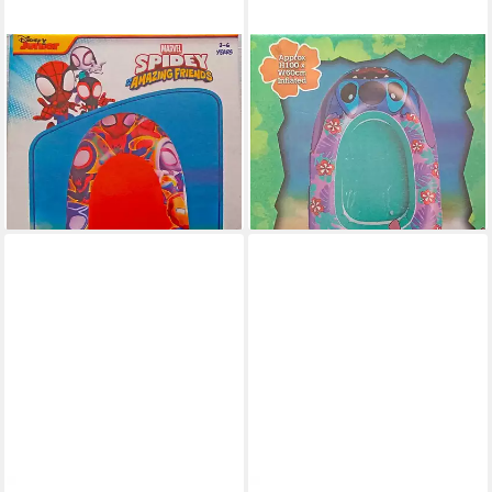
FESTIVALARTIKEL
FESTIVALARTIKEL
Kinder-Schlauchboot Marvel
Kinder-Schlauchboot
Spiderman aufblasbares Boot
Aufblasbares Boot Disney
100x60cm für Kinder, Spidey
Lilo&Stitch 100x60 cm
Ponton
STITCH
18,90 €
24,90 €
lieferbar - in 6-7 Werktagen bei dir
lieferbar - in 5-6 Werktagen bei dir