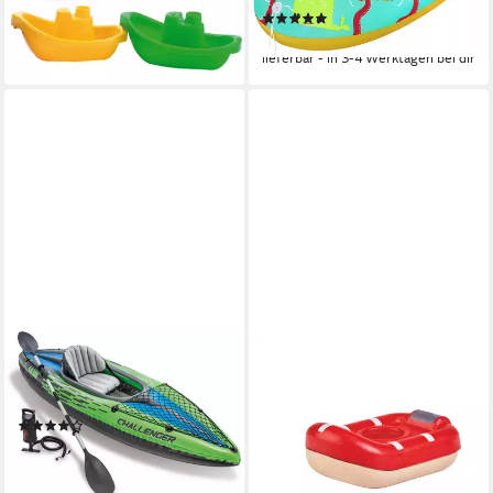
(2)
3,50 €
ab 14,48 €
leider ausverkauft
lieferbar - in 3-4 Werktagen bei dir
INTEX
PLANTOYS
Einerkajak Challenger K1
Badespielzeug
Kayak Set, (Set, 3-St)
Wasserspielzeug Raftingboot
(15)
(1-tlg)
105,99 €
16,95 €
leider ausverkauft
lieferbar - in 2-3 Werktagen bei dir