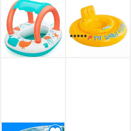
SPORT-KNIGHT®
INTEX
Kinder-Schlauchboot
Schwimmhilfe INTEX
Aufblasbares Babyboot mit
Schwimmhilfe Schwimmring
UV-Sonnenschutz & Comfort
Schwimmsitz Babyboot Pool
Plush™ Material
Strand
(7)
22,99 €
UVP
27,99 €
ab 10,98 €
-18%
lieferbar - in 3-4 Werktagen bei dir
lieferbar - in 2-3 Werktagen bei dir
FESTIVALARTIKEL
INTEX