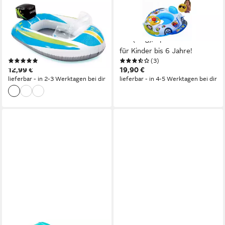
INTEX
FESTIVALARTIKEL
Aufblasbare Schwimmfigur
Schwimmhilfe Aufblasbares
Kinder-Schlauchboot /
Kinderboot mit Lenkrad und
Schwimmboot /
Ball (1-tlg), Spaß im Wasser
Schwimmboot, Outdoor
für Kinder bis 6 Jahre!
(1)
(3)
Wasserspielzeug
12,99 €
19,90 €
/Wasserspass
lieferbar - in 2-3 Werktagen bei dir
lieferbar - in 4-5 Werktagen bei dir