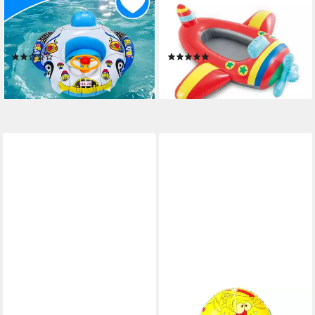
Schwimmring Aufblasbares
Schwimmtier 59380NP -
Boot mit Hupe, Sitz & Steuer
Baby-Boot - Pool-Cruiser
für Kinder, 66 cm
(110x100cm)
(1)
(4)
19,90 €
8,99 €
lieferbar - in 4-5 Werktagen bei dir
lieferbar - in 2-3 Werktagen bei dir
BESTWAY
BESTWAY